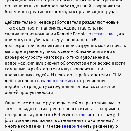
с ограниченным выбором работодателей, сохраняются
более консервативные подходы к организации труда».
Действительно, не все работодатели разделяют новые
TikTok-ценности. Например, Адриен Калель, HR-
специалист из компании Remote People,
рассказывает
, что
они могут погубить карьеру специалиста: «В
долгосрочной перспективе такой сотрудник может начать
выглядеть равнодушным к своим обязанностям или к
карьерному росту. Разговоры о тихом увольнении,
например, сигнализируют об отсутствии приверженности
компании, а работодатели ищут вовлеченных и
проактивных людей». И некоторые работодатели в США
действительно
начали отслеживать
проявления
подобных трендов у сотрудников, опасаясь снижения
общей продуктивности.
Однако все больше руководителей открыто заявляют о
том, что видят в этих трендах перспективы — например,
генеральный директор Betterworks
считает
, что lazy girl
job помогает налаживать отношения с поколением Z, а
многие компании в Канаде
внедрили
четырехдневную