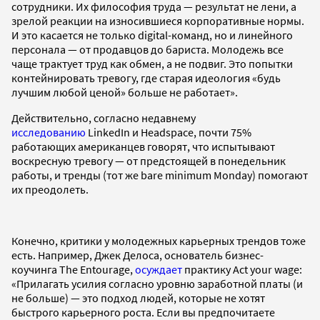
сотрудники. Их философия труда — результат не лени, а
зрелой реакции на износившиеся корпоративные нормы.
И это касается не только digital-команд, но и линейного
персонала — от продавцов до бариста. Молодежь все
чаще трактует труд как обмен, а не подвиг. Это попытки
контейнировать тревогу, где старая идеология «будь
лучшим любой ценой» больше не работает».
Действительно, согласно недавнему
исследованию
LinkedIn и Headspace, почти 75%
работающих американцев говорят, что испытывают
воскресную тревогу — от предстоящей в понедельник
работы, и тренды (тот же bare minimum Monday) помогают
их преодолеть.
Конечно, критики у молодежных карьерных трендов тоже
есть. Например, Джек Делоса, основатель бизнес-
коучинга The Entourage,
осуждает
практику Act your wage:
«Прилагать усилия согласно уровню заработной платы (и
не больше) — это подход людей, которые не хотят
быстрого карьерного роста. Если вы предпочитаете