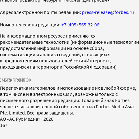
Адрес электронной почты редакции:
press-release@forbes.ru
Номер телефона редакции:
+7 (495) 565-32-06
На информационном ресурсе применяются
рекомендательные технологии (информационные технологии
предоставления информации на основе сбора,
систематизации и анализа сведений, относящихся
к предпочтениям пользователей сети «Интернет»,
находящихся на территории Российской Федерации)
СМИ2
SPARROW
INFOX
Перепечатка материалов и использование их в любой форме,
в том числе и в электронных СМИ, возможны только с
письменного разрешения редакции. Товарный знак Forbes
является исключительной собственностью Forbes Media Asia
Pte. Limited. Все права защищены.
AO «АС Рус Медиа»
·
2026
16+