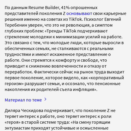
По данным Resume Builder, 41% опрошенных
представителей поколения Z
основывают
свои карьерные
решения именно на советах из TikTok. Психолог Евгений
Теребенин уверен, что это не революция, а симптом
глубоких проблем: «Тренды TikTok подчеркивают
стремление молодежи к минимизации усилий на работе.
Это связано с тем, что молодые люди, которые выросли в
обеспеченных семьях, не сталкиваются с реальными
трудностями и имеют искаженное представление о
работе. Они стремятся к комфорту и свободе, что
приводит к снижению вовлеченности и отказу от
переработок. Фактически сейчас на рынок труда выходит
первое поколение, которое видело, как «корпоративный
героизм» разрушает семьи, и осознало, что пенсионные
накопления их родителей съела инфляция».
Материал по теме
Диляра Ческидова подчеркивает, что поколение Z не
теряет интерес к работе, оно теряет интерес к роли
«героя» в старой системе труда: «На смену горящим
энтузиастам приходят устойчивые и осмысленные