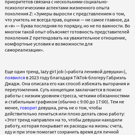
приоритетов связана с несколькими социально-
психологическими аспектами жизненного опыта
поколения Z: «Зумеры выросли с представлением о том,
что учитель не всегда прав, оценки — не самое главное, да
и «я» — буква последняя по порядку, но не по важности. Во
многом такой опыт объясняет готовность представителей
поколения Z претендовать на уважительное отношение,
комфортные условия и возможности для
самореализации».
Еще один тренд, lazy girl job («работа ленивой девушки»),
появился
в 2023 году благодаря TikTok-блогеру Габриэль
Джадж. Она описала его как способ избежать выгорания и
переутомления. Суть концепции заключается в поиске
работы с низким уровнем стресса, четкими обязанностями
и стабильным графиком (обычно с 9:00 до 17:00). Тем не
менее,
говорит
девушка, речь не о том, чтобы
действительно лениться или плохо делать свою работу:
«Этот тренд направлен на то, чтобы девушки находили
работу, которая покрывает их расходы на жизнь: счета,
еду и при этом помогает сохранить время для личной