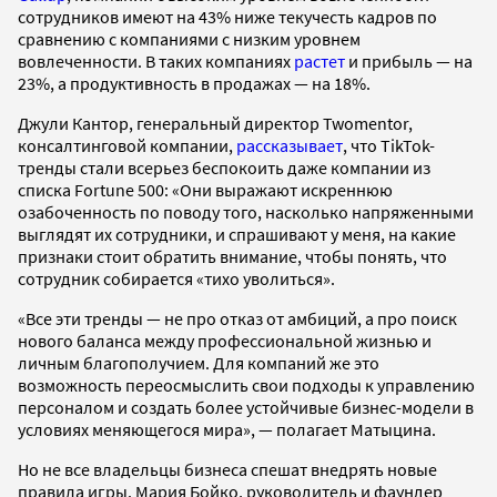
сотрудников имеют на 43% ниже текучесть кадров по
сравнению с компаниями с низким уровнем
вовлеченности. В таких компаниях
растет
и прибыль — на
23%, а продуктивность в продажах — на 18%.
Джули Кантор, генеральный директор Twomentor,
консалтинговой компании,
рассказывает
, что TikTok-
тренды стали всерьез беспокоить даже компании из
списка Fortune 500: «Они выражают искреннюю
озабоченность по поводу того, насколько напряженными
выглядят их сотрудники, и спрашивают у меня, на какие
признаки стоит обратить внимание, чтобы понять, что
сотрудник собирается «тихо уволиться».
«Все эти тренды — не про отказ от амбиций, а про поиск
нового баланса между профессиональной жизнью и
личным благополучием. Для компаний же это
возможность переосмыслить свои подходы к управлению
персоналом и создать более устойчивые бизнес-модели в
условиях меняющегося мира», — полагает Матыцина.
Но не все владельцы бизнеса спешат внедрять новые
правила игры. Мария Бойко, руководитель и фаундер