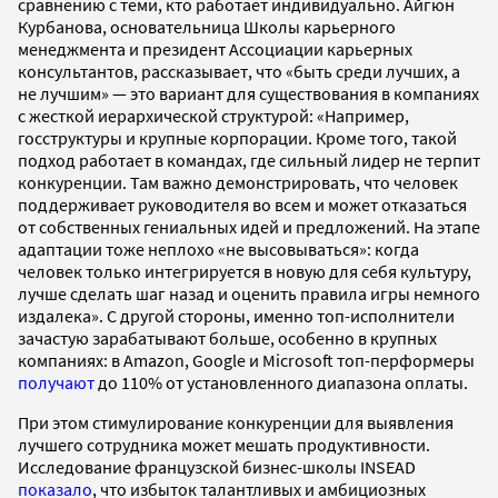
сравнению с теми, кто работает индивидуально. Айгюн
Курбанова, основательница Школы карьерного
менеджмента и президент Ассоциации карьерных
консультантов, рассказывает, что «быть среди лучших, а
не лучшим» — это вариант для существования в компаниях
с жесткой иерархической структурой: «Например,
госструктуры и крупные корпорации. Кроме того, такой
подход работает в командах, где сильный лидер не терпит
конкуренции. Там важно демонстрировать, что человек
поддерживает руководителя во всем и может отказаться
от собственных гениальных идей и предложений. На этапе
адаптации тоже неплохо «не высовываться»: когда
человек только интегрируется в новую для себя культуру,
лучше сделать шаг назад и оценить правила игры немного
издалека». С другой стороны, именно топ-исполнители
зачастую зарабатывают больше, особенно в крупных
компаниях: в Amazon, Google и Microsoft топ-перформеры
получают
до 110% от установленного диапазона оплаты.
При этом стимулирование конкуренции для выявления
лучшего сотрудника может мешать продуктивности.
Исследование французской бизнес-школы INSEAD
показало
, что избыток талантливых и амбициозных