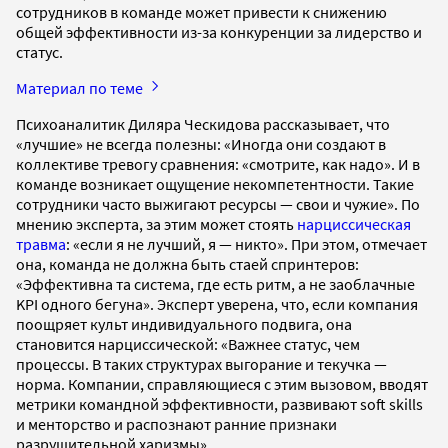
сотрудников в команде может привести к снижению
общей эффективности из-за конкуренции за лидерство и
статус.
Материал по теме
Психоаналитик Диляра Ческидова рассказывает, что
«лучшие» не всегда полезны: «Иногда они создают в
коллективе тревогу сравнения: «смотрите, как надо». И в
команде возникает ощущение некомпетентности. Такие
сотрудники часто выжигают ресурсы — свои и чужие». По
мнению эксперта, за этим может стоять
нарциссическая
травма
: «если я не лучший, я — никто». При этом, отмечает
она, команда не должна быть стаей спринтеров:
«Эффективна та система, где есть ритм, а не заоблачные
KPI одного бегуна». Эксперт уверена, что, если компания
поощряет культ индивидуального подвига, она
становится нарциссической: «Важнее статус, чем
процессы. В таких структурах выгорание и текучка —
норма. Компании, справляющиеся с этим вызовом, вводят
метрики командной эффективности, развивают soft skills
и менторство и распознают ранние признаки
разрушительной харизмы».