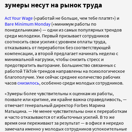
зумеры несут на рынок труда
Act Your Wage
(«работай не больше, чем тебе платят») и
Bare Minimum Monday
(«минимум работы по
понедельникам») — одни из самых популярных трендов
среди молодежи. Первый призывает сотрудников
соотносить свои усилия с уровнем оплаты труда,
отказываясь от переработок без соответствующей
компенсации, а второй предлагает начинать неделю с
минимальной нагрузки, чтобы снизить стресс и
предотвратить выгорание. Большинство связанных с
работой TikTok-трендов направлены на психологическое
благополучие. Уже сейчас среднее количество рабочих
часов
снизилось
, особенно среди молодых сотрудников.
«Зумеры более чувствительны к оценкам их работы,
похвале или критике, им крайне важна справедливость, —
отмечает генеральный директор Forbes Марина
Матыцина. — Не менее чувствительны они к переработкам
и часто отказываются от избыточных усилий. В то же
время они переживают за результат — в офисе я нередко
замечала именно у молодых сотрудников успокоительные