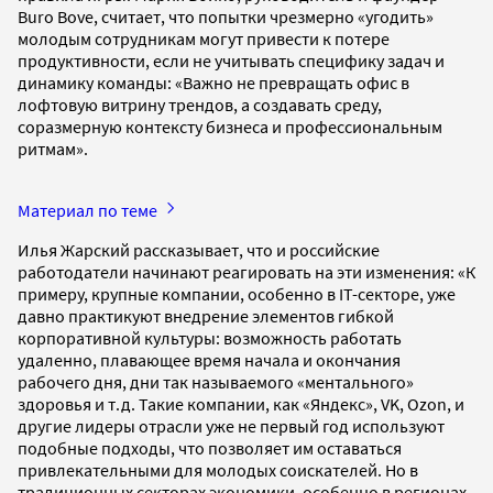
Buro Bove, считает, что попытки чрезмерно «угодить»
молодым сотрудникам могут привести к потере
продуктивности, если не учитывать специфику задач и
динамику команды: «Важно не превращать офис в
лофтовую витрину трендов, а создавать среду,
соразмерную контексту бизнеса и профессиональным
ритмам».
Материал по теме
Илья Жарский рассказывает, что и российские
работодатели начинают реагировать на эти изменения: «К
примеру, крупные компании, особенно в IT-секторе, уже
давно практикуют внедрение элементов гибкой
корпоративной культуры: возможность работать
удаленно, плавающее время начала и окончания
рабочего дня, дни так называемого «ментального»
здоровья и т.д. Такие компании, как «Яндекс», VK, Ozon, и
другие лидеры отрасли уже не первый год используют
подобные подходы, что позволяет им оставаться
привлекательными для молодых соискателей. Но в
традиционных секторах экономики, особенно в регионах