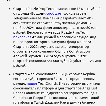
Стартап Puzzle PropTech привлек еще 15 млн рублей
от фонда «Восход»,
сообщает
фонд в своем
Telegram-канале. Компания разрабатывает ИИ-
ассистента по строительству частных домов. В
ноябре 2024 года фонд инвестировал в нее 50 млн
рублей. Весной того же года Puzzle PropTech
привлекла
42 млн рублей в посевном раунде, лид-
инвестором которого выступил фонд Malina VC.
Стартап в 2022 году основал экс-гендиректор
строительной компании Olympia Construction
Алексей Горулев. В 2024 году выручка Puzzle
PropTech составила 581 000 рублей, убыток — 23 млн
рублей.
Стартап Wabi соосновательницы сервиса Replika
Евгении Куйды привлек $20 млн в предпосевном
раунде,
пишет
TechCrunch. Инвесторами выступили
сооснователь платформы для стартапов AngelList
Навал Равикант, гендиректор венчурного фонда Y
Combinator Гарри Тан, сооснователь стриминговой
платформы Twitch Джастин Кан и другие бизнес-