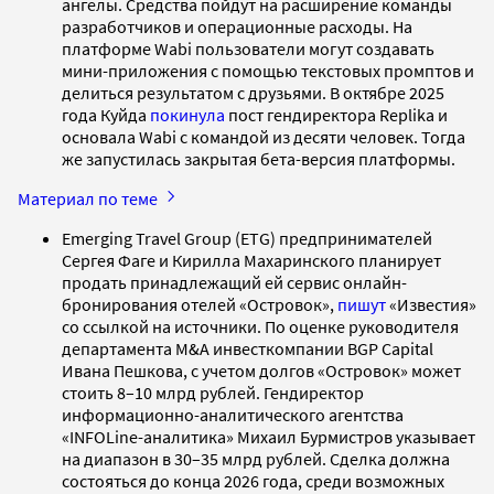
ангелы. Средства пойдут на расширение команды
разработчиков и операционные расходы. На
платформе Wabi пользователи могут создавать
мини-приложения с помощью текстовых промптов и
делиться результатом с друзьями. В октябре 2025
года Куйда
покинула
пост гендиректора Replika и
основала Wabi с командой из десяти человек. Тогда
же запустилась закрытая бета-версия платформы.
Материал по теме
Emerging Travel Group (ETG) предпринимателей
Сергея Фаге и Кирилла Махаринского планирует
продать принадлежащий ей сервис онлайн-
бронирования отелей «Островок»,
пишут
«Известия»
со ссылкой на источники. По оценке руководителя
департамента M&A инвесткомпании BGP Capital
Ивана Пешкова, с учетом долгов «Островок» может
стоить 8–10 млрд рублей. Гендиректор
информационно-аналитического агентства
«INFOLine-аналитика» Михаил Бурмистров указывает
на диапазон в 30–35 млрд рублей. Сделка должна
состояться до конца 2026 года, среди возможных