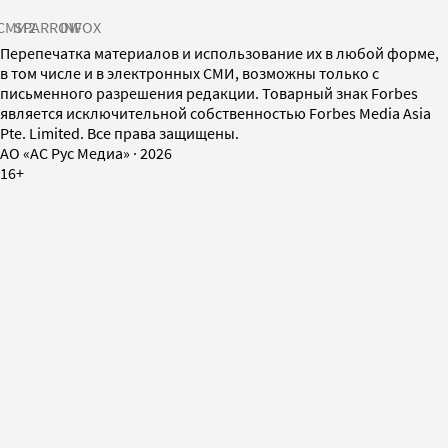
СМИ2
SPARROW
INFOX
Перепечатка материалов и использование их в любой форме,
в том числе и в электронных СМИ, возможны только с
письменного разрешения редакции. Товарный знак Forbes
является исключительной собственностью Forbes Media Asia
Pte. Limited. Все права защищены.
AO «АС Рус Медиа»
·
2026
16+