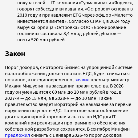
покупателей — IT-компания «Турмашина» и «Яндекс»,
говорят собеседники издания. «Островок» основан в
2010 году и принадлежит ETG через офшор «Малетто
инвестментс лимитед». Согласно СПАРК, в 2024 году
выручка юрлица «Островка» ООО «Бронирование
гостиниц» составила 8,4 млрд рублей, убыток —
почти 520 млн рублей.
Закон
Порог доходов, с которого бизнес на упрощенной системе
налогообложения должен платить НДС, будет снижаться
поэтапно, а не единовременно,
заявил
премьер-министр
Михаил Мишустин на заседании правительства. В 2026
году он уменьшится с 60 млн до 20 млн рублей в год, в
2027-м — до 15 млн, а в 2028-м — до 10 млн. Также
правительство введет мораторий на наказание за первые
нарушения по уплате НДС. Патентное налогообложение
для стационарной торговли и льгота по НДС для IT-
компаний при реализации программного обеспечения
собственной разработки сохранятся. В сентябре Минфин
предложил
снизить с 1 января 2026-го порог доходов