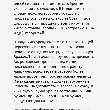
идеей создавать подобные серебряные
украшения «со смыслом». В Индонезии, по ее
словам, похожих товаров в те годы не
продавалось. За несколько лет Ocean Inside
дорос до тысяч продаж по всему миру (в том
числе в страны Европы и СНГ, Австралию, США
и др.), говорит Ай.
В пандемию бренд вместе с основательницей
переехал в Москву, она открыла магазин
недалеко от здания МИДа, в переулке Сивцев
Вражек. Тогда начались трудности, признается
Ай: российские производства могли
некачественно выполнять свою работу,
например, использовать серебро более
низкой пробы, чем просила основательница.
Из-за карантина стали уходить зарубежные
клиенты. На доходах это сказалось не сразу: в
2021 году выручка бренда составила 15,5 млн
рублей, прибыль — почти 2 млн рублей,
следует из данных СПАРК.
Почти все зарубежные клиенты Ocean Inside