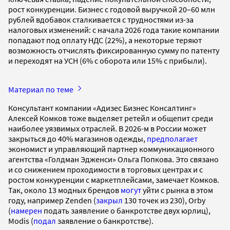
рост конкуренции. Бизнес с годовой выручкой 20–60 млн
рублей вдобавок сталкивается с трудностями из-за
налоговых изменений: с начала 2026 года такие компании
попадают под оплату НДС (22%), а некоторые теряют
возможность отчислять фиксированную сумму по патенту
и переходят на УСН (6% с оборота или 15% с прибыли).
Материал по теме
Консультант компании «Адизес Бизнес Консалтинг»
Алексей Комков тоже выделяет ретейл и общепит среди
наиболее уязвимых отраслей. В 2026-м в России может
закрыться до 40% магазинов одежды,
предполагает
экономист и управляющий партнер коммуникационного
агентства «Голдман Эдженси» Ольга Попкова. Это связано
и со снижением проходимости в торговых центрах и с
ростом конкуренции с маркетплейсами, замечает Комков.
Так, около 13 модных брендов
могут
уйти с рынка в этом
году, например Zenden (
закрыл
130 точек из 230), Orby
(
намерен
подать заявление о банкротстве двух юрлиц),
Modis (
подал
заявление о банкротстве).