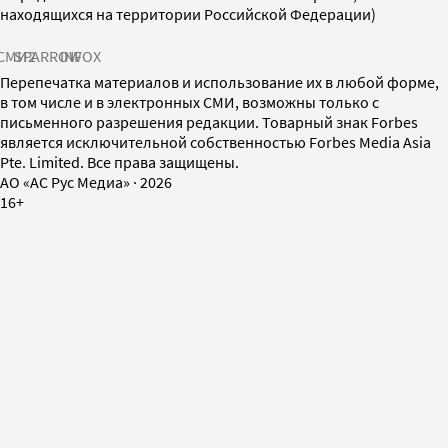
находящихся на территории Российской Федерации)
СМИ2
SPARROW
INFOX
Перепечатка материалов и использование их в любой форме,
в том числе и в электронных СМИ, возможны только с
письменного разрешения редакции. Товарный знак Forbes
является исключительной собственностью Forbes Media Asia
Pte. Limited. Все права защищены.
AO «АС Рус Медиа»
·
2026
16+