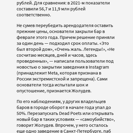
рублей. Для сравнения: в 2021-м показатели
составили 56,7 и 11,9 млн рублей
соответственно.
Не сумев переубедить арендодателя оставить
прежние цены, основатели закрыли бар в
феврале этого года. Причем решение приняли
за один день — подходил срок оплаты. «Это
был второй дом», «Очень жаль. Легенды!», «Не
сосчитаю месяцев, дней и часов, здесь
проведенных», — написали пользователи под
новостью о закрытии заведения в Instagram
(принадлежит Meta, которая признана в
России экстремистской и запрещена). Сами
основатели тогда испытали шок и
опустошение, признается Жолудев.
По его наблюдениям, у других владельцев
баров в городе оборот в начале года упал до
50%. Перезапускать Dead Poets или открывать
новый бар в таких условиях — «самоубийство»,
говорит Жолудев. Впрочем, у него осталось
еще одно заведение в Санкт-Петербурге, паб