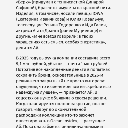
«Верю» (придуман с теннисисткой Динарой
Сафиной), браслеты-амулеты на красной нити.
Изделия, в том числе, носили певицы IOWA
(Екатерина Иванчикова) и Юлия Ковальчук,
телеведущие Регина Тодоренко и Ида Галич,
актриса Агата Дранга (ранее Муциенице) и
другие. «Мне всегда говорили: в твоих
украшениях есть смысл, особая энергетика», —
делится Ай.
В 2025 году выручка компании составила всего
9,1 млн рублей, убыток — почти 1 млн рублей.
Потратив все накопленные деньги в попытках
сохранить бренд, основательница в 2026-м
решила его закрыть. «Я не просто выгорела:
ощущение, что из меня ковшом выскребли всю
надежду на лучшее», — признается Ай. В
соцсетях она уже объявила о своем решении.
Когда планируется полное закрытие, она не
говорит. «Вдруг до окончательной
распродажи коллекции кто-то захочет
инвестировать в Ocean Inside», — рассуждает
Ай. Пока она займется индивидуальными и