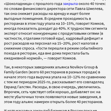
«Шоколадница» с прошлого года
закрыла
около 40 точек:
по словам финансового директора сети Павла Шмелева,
так она снижает расходы на аренду и ищет более
выгодные помещения. В среднем проходимость в
ресторанах в этом году упала на 10–15%, говорит Комков,
иногда показатель доходит до 40%. К трудностям сегмента
эксперт относит конкуренцию с продуктовыми сетями (в
частности, отделами готовой еды), кадровый дефицит и
рост расходов на персонал на 15–20%, рост налогов и
снижение спроса. «Гости перешли в режим событийного
похода в ресторан, еда вне дома перестала быть
ежедневной нормой», — говорит Комков.
Так, в некоторых заведениях альянса Novikov Group &
Family Garden (всего 60 ресторанов в разных городах) в
начале этого года выручка упала на 10–12% по сравнению
с тем же периодом 2025-го, рассказывает его совладелец
Евранд Галстян. Расходы, в свою очередь, увеличились.
Впрочем, сеть чувствует себя хорошо, добавляет он: на
месте убыточных точек появляются новые заведения, в
этом году альянс намерен открыть более 40 ресторанов.
И хотя массовых закрытий бизнесов в России пока не