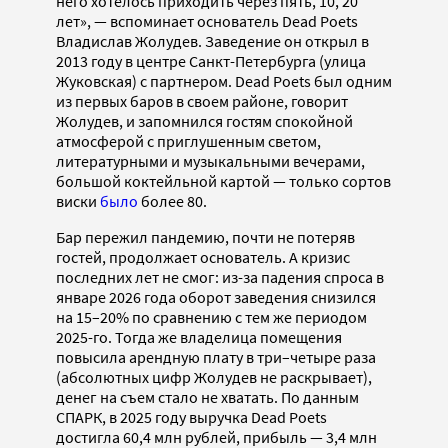
него хотелось приходить через пять, 10, 20
лет», — вспоминает основатель Dead Poets
Владислав Жолудев. Заведение он открыл в
2013 году в центре Санкт-Петербурга (улица
Жуковская) с партнером. Dead Poets был одним
из первых баров в своем районе, говорит
Жолудев, и запомнился гостям спокойной
атмосферой с приглушенным светом,
литературными и музыкальными вечерами,
большой коктейльной картой — только сортов
виски
было
более 80.
Бар пережил пандемию, почти не потеряв
гостей, продолжает основатель. А кризис
последних лет не смог: из-за падения спроса в
январе 2026 года оборот заведения снизился
на 15–20% по сравнению с тем же периодом
2025-го. Тогда же владелица помещения
повысила арендную плату в три–четыре раза
(абсолютных цифр Жолудев не раскрывает),
денег на съем стало не хватать. По данным
СПАРК, в 2025 году выручка Dead Poets
достигла 60,4 млн рублей, прибыль — 3,4 млн