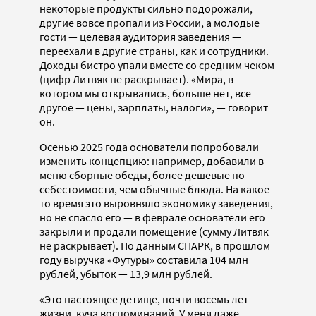
некоторые продукты сильно подорожали,
другие вовсе пропали из России, а молодые
гости — целевая аудитория заведения —
переехали в другие страны, как и сотрудники.
Доходы бистро упали вместе со средним чеком
(цифр Литвяк не раскрывает). «Мира, в
котором мы открывались, больше нет, все
другое — цены, зарплаты, налоги», — говорит
он.
Осенью 2025 года основатели попробовали
изменить концепцию: например, добавили в
меню сборные обеды, более дешевые по
себестоимости, чем обычные блюда. На какое-
то время это выровняло экономику заведения,
но не спасло его — в феврале основатели его
закрыли и продали помещение (сумму Литвяк
не раскрывает). По данным СПАРК, в прошлом
году выручка «Футуры» составила 104 млн
рублей, убыток — 13,9 млн рублей.
«Это настоящее детище, почти восемь лет
жизни, куча воспоминаний. У меня даже