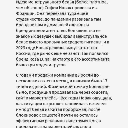
Идею менструального белья (более плотное,
чем обычное) София Новак привезла из
Франции. Она переехала туда еще в
студенчестве, до пандемии развивала там
бренд пижам и домашней одежды и
брендинговое агентство. Большинство ее
знакомых девушек выбирали менструальное
белье вместо привычных средств гигиены, и в
2023 году Новак решила выпускать его в
России, где рынок еще не занят. Так появился
бренд Rosa Luna, на старте в его ассортименте
было три модели трусов.
С годами продажи компании выросли до
нескольких сотен в месяц, в наличии было 17
типов изделий. Физической точки у бренда не
было, продукция продавалась через соцсети,
сайт и маркетплейсы. Все годы Новак ощущала,
как ситуация на рынке становилась тяжелее:
импорт белья из Китая подорожал, после
блокировок соцсетей почти не осталось
эффективных рекламных инструментов, а
продаваться на маркетплейсах стало