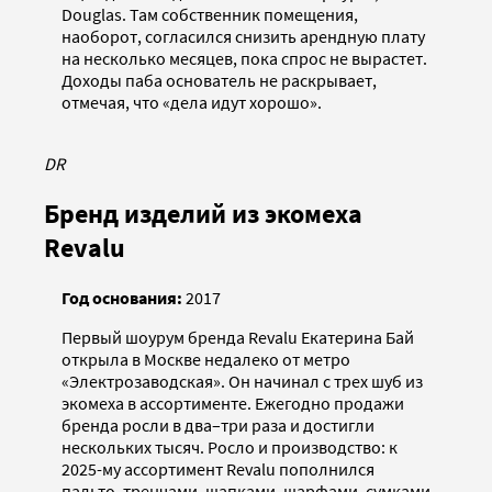
Douglas. Там собственник помещения,
наоборот, согласился снизить арендную плату
на несколько месяцев, пока спрос не вырастет.
Доходы паба основатель не раскрывает,
отмечая, что «дела идут хорошо».
DR
Бренд изделий из экомеха
Revalu
Год основания:
2017
Первый шоурум бренда Revalu Екатерина Бай
открыла в Москве недалеко от метро
«Электрозаводская». Он начинал с трех шуб из
экомеха в ассортименте. Ежегодно продажи
бренда росли в два–три раза и достигли
нескольких тысяч. Росло и производство: к
2025-му ассортимент Revalu пополнился
пальто, тренчами, шапками, шарфами, сумками