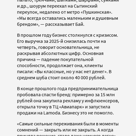
и др., шоурум переехал на Сытинский
переулок, недалеко от метро «Пушкинская».
«Мы всегда оставались маленьким и душевным
брендом», — рассказывает Бай.
В прошлом году бизнес столкнулся с кризисом.
Его выручка за 2025-й снизилась почти на
четверть, говорит основательница, не
раскрывая абсолютных цифр. Основная
причина — падение покупательной
способности, продолжает она, клиенты
писали: «Вы классные, но у нас нет денег». В
среднем шуба стоит около 40 000 рублей.
В конце прошлого года предпринимательница
пробовала спасти бренд: примерно за 15 млн
рублей она закупила рекламу у инфлюенсеров,
открыла точку в ТЦ «Авиапарк» и запустила
продажи на Lamoda. Бизнесу это не помогло.
«Самые сильные переживания были в моменты
сомнений — закрыть или не закрыть. А когда
приняла решение, стало даже немного легче»,