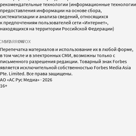
рекомендательные технологии (информационные технологии
предоставления информации на основе сбора,
систематизации и анализа сведений, относящихся
к предпочтениям пользователей сети «Интернет»,
находящихся на территории Российской Федерации)
СМИ2
SPARROW
INFOX
Перепечатка материалов и использование их в любой форме,
в том числе и в электронных СМИ, возможны только с
письменного разрешения редакции. Товарный знак Forbes
является исключительной собственностью Forbes Media Asia
Pte. Limited. Все права защищены.
AO «АС Рус Медиа»
·
2026
16+