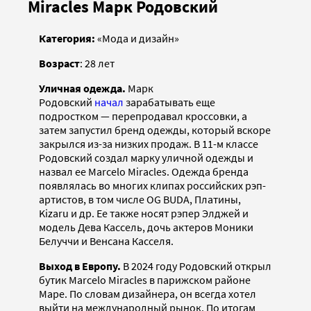
Miracles Марк Родовский
Категория:
«Мода и дизайн»
Возраст
: 28 лет
Уличная одежда.
Марк
Родовский
начал
зарабатывать еще
подростком — перепродавал кроссовки, а
затем запустил бренд одежды, который вскоре
закрылся из-за низких продаж. В 11-м классе
Родовский создал марку уличной одежды и
назвал ее Marcelo Miracles. Одежда бренда
появлялась во многих клипах российских рэп-
артистов, в том числе OG BUDA, Платины,
Kizaru и др. Ее также носят рэпер Элджей и
модель Дева Кассель, дочь актеров Моники
Белуччи и Венсана Касселя.
Выход в Европу.
В 2024 году Родовский открыл
бутик Marcelo Miracles в парижском районе
Маре. По словам дизайнера, он всегда хотел
выйти на международный рынок. По итогам