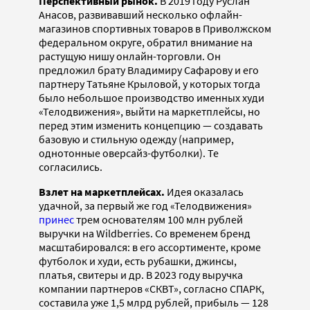
Перспективный рынок.
В 2019 году Руслан
Анасов, развивавший несколько офлайн-
магазинов спортивных товаров в Приволжском
федеральном округе, обратил внимание на
растущую нишу онлайн-торговли. Он
предложил брату Владимиру Сафарову и его
партнеру Татьяне Крыловой, у которых тогда
было небольшое производство именных худи
«Телодвижения», выйти на маркетплейсы, но
перед этим изменить концепцию — создавать
базовую и стильную одежду (например,
однотонные оверсайз-футболки). Те
согласились.
Взлет на маркетплейсах.
Идея оказалась
удачной, за первый же год «Телодвижения»
принес
трем основателям 100 млн рублей
выручки на Wildberries. Со временем бренд
масштабировался: в его ассортименте, кроме
футболок и худи, есть рубашки, джинсы,
платья, свитеры и др. В 2023 году выручка
компании партнеров «СКВТ», согласно СПАРК,
составила уже 1,5 млрд рублей, прибыль — 128