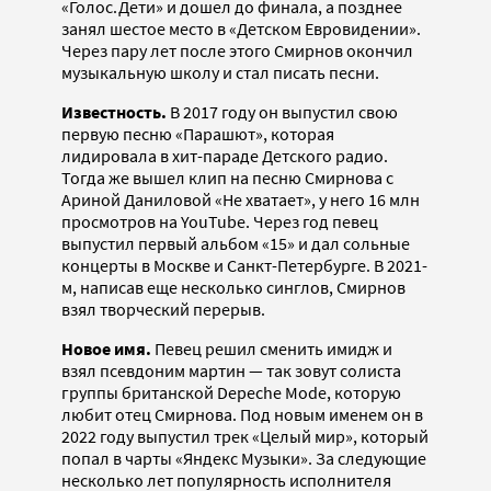
«Голос.Дети» и дошел до финала, а позднее
занял шестое место в «Детском Евровидении».
Через пару лет после этого Смирнов окончил
музыкальную школу и стал писать песни.
Известность.
В 2017 году он выпустил свою
первую песню «Парашют», которая
лидировала в хит-параде Детского радио.
Тогда же вышел клип на песню Смирнова с
Ариной Даниловой «Не хватает», у него 16 млн
просмотров на YouTube. Через год певец
выпустил первый альбом «15» и дал сольные
концерты в Москве и Санкт-Петербурге. В 2021-
м, написав еще несколько синглов, Смирнов
взял творческий перерыв.
Новое имя.
Певец решил сменить имидж и
взял псевдоним мартин — так зовут солиста
группы британской Depeche Mode, которую
любит отец Смирнова. Под новым именем он в
2022 году выпустил трек «Целый мир», который
попал в чарты «Яндекс Музыки». За следующие
несколько лет популярность исполнителя