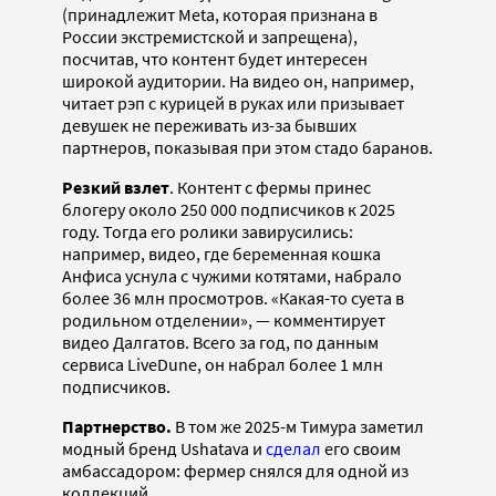
(принадлежит Meta, которая признана в
России экстремистской и запрещена),
посчитав, что контент будет интересен
широкой аудитории. На видео он, например,
читает рэп с курицей в руках или призывает
девушек не переживать из-за бывших
партнеров, показывая при этом стадо баранов.
Резкий взлет
. Контент с фермы принес
блогеру около 250 000 подписчиков к 2025
году. Тогда его ролики завирусились:
например, видео, где беременная кошка
Анфиса уснула с чужими котятами, набрало
более 36 млн просмотров. «Какая-то суета в
родильном отделении», — комментирует
видео Далгатов. Всего за год, по данным
сервиса LiveDune, он набрал более 1 млн
подписчиков.
Партнерство.
В том же 2025-м Тимура заметил
модный бренд Ushatava и
сделал
его своим
амбассадором: фермер снялся для одной из
коллекций.