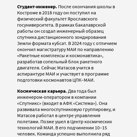
Студент-инженер.
После окончания школы в
Костроме в 2018 году он поступил на
физический факультет Ярославского
госуниверситета. В рамках бакалаврской
работы он создал инженерный образец
спутника дистанционного зондирования
Земли формата кубсат. В 2024 году с отличием
окончил магистратуру МАИ по направлению
«Ракетные комплексы и космонавтика»,
разработав сопельный блок ракетного
двигателя. Сейчас Матасов учится в
аспирантуре МАИ и участвует в программе
подготовки космонавтов ЦПК–МАИ.
Космическая карьера.
Два года был
инженером-оператором в компании
«Спутникс» (входит в АФК «Система»). Она
развивала многоспутниковую группировку, и
Матасов работал в центре управления
полетами. Позже ушел в Центр космических
технологий МАИ. В его подчинении 10–15
человек. Команда успешно выполнила ряд