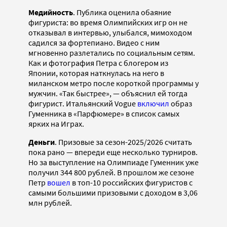
Медийность
. Публика оценила обаяние
фигуриста: во время Олимпийских игр он не
отказывал в интервью, улыбался, мимоходом
садился за фортепиано. Видео с ним
мгновенно разлетались по социальным сетям.
Как и фотография Петра с блогером из
Японии, которая наткнулась на него в
миланском метро после короткой программы у
мужчин. «Так быстрее», — объяснил ей тогда
фигурист. Итальянский Vogue
включил
образ
Гуменника в «Парфюмере» в список самых
ярких на Играх.
Деньги
. Призовые за сезон-2025/2026 считать
пока рано — впереди еще несколько турниров.
Но за выступление на Олимпиаде Гуменник уже
получил 344 800 рублей. В прошлом же сезоне
Петр
вошел
в топ-10 российских фигуристов с
самыми большими призовыми с доходом в 3,06
млн рублей.