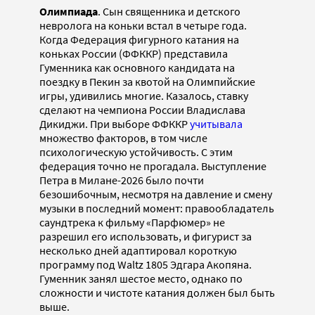
Олимпиада
. Сын священника и детского
невролога на коньки встал в четыре года.
Когда Федерация фигурного катания на
коньках России (ФФККР) представила
Гуменника как основного кандидата на
поездку в Пекин за квотой на Олимпийские
игры, удивились многие. Казалось, ставку
сделают на чемпиона России Владислава
Дикиджи. При выборе ФФККР
учитывала
множество факторов, в том числе
психологическую устойчивость. С этим
федерация точно не прогадала. Выступление
Петра в Милане-2026 было почти
безошибочным, несмотря на давление и смену
музыки в последний момент: правообладатель
саундтрека к фильму «Парфюмер» не
разрешил его использовать, и фигурист за
несколько дней адаптировал короткую
программу под Waltz 1805 Эдгара Акопяна.
Гуменник занял шестое место, однако по
сложности и чистоте катания должен был быть
выше.