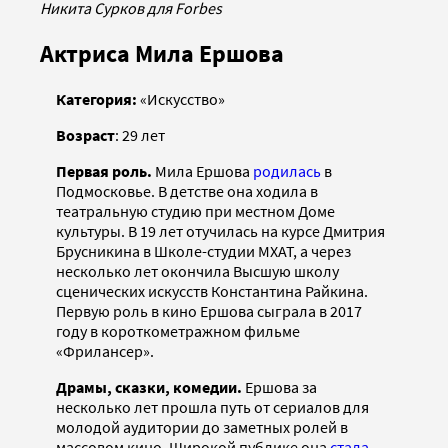
Никита Сурков для Forbes
Актриса Мила Ершова
Категория:
«Искусство»
Возраст
: 29 лет
Первая роль.
Мила Ершова
родилась
в
Подмосковье. В детстве она ходила в
театральную студию при местном Доме
культуры. В 19 лет отучилась на курсе Дмитрия
Брусникина в Школе-студии МХАТ, а через
несколько лет окончила Высшую школу
сценических искусств Константина Райкина.
Первую роль в кино Ершова сыграла в 2017
году в короткометражном фильме
«Фрилансер».
Драмы, сказки, комедии.
Ершова за
несколько лет прошла путь от сериалов для
молодой аудитории до заметных ролей в
массовом кино. Широкой публике она
стала