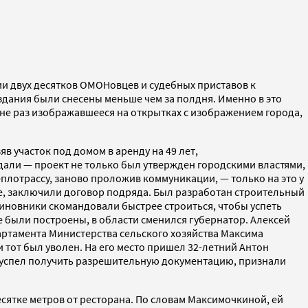
ии двух десятков ОМОНовцев и судебных приставов к
 здания были снесены меньше чем за полдня. Именно в это
 не раз изображавшееся на открытках с изображением города,
в участок под домом в аренду на 49 лет,
али — проект не только был утвержден городскими властями,
еплотрассу, заново проложив коммуникации, — только на это у
е, заключили договор подряда. Был разработан строительный
чиновники скомандовали быстрее строиться, чтобы успеть
же были построены, в области сменился губернатор. Алексей
ртамента Министерства сельского хозяйства Максима
тот был уволен. На его место пришел 32-летний Антон
 успел получить разрешительную документацию, признали
сятке метров от ресторана. По словам Максимочкиной, ей