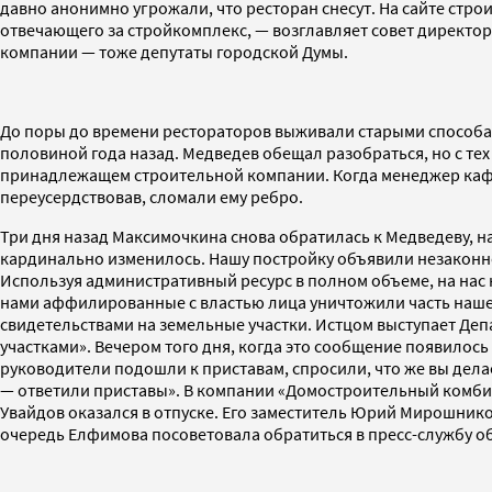
давно анонимно угрожали, что ресторан снесут. На сайте стро
отвечающего за стройкомплекс, — возглавляет совет директор
компании — тоже депутаты городской Думы.
До поры до времени рестораторов выживали старыми способам
половиной года назад. Медведев обещал разобраться, но с те
принадлежащем строительной компании. Когда менеджер кафе п
переусердствовав, сломали ему ребро.
Три дня назад Максимочкина снова обратилась к Медведеву, н
кардинально изменилось. Нашу постройку объявили незаконной
Используя административный ресурс в полном объеме, на нас
нами аффилированные с властью лица уничтожили часть нашего
свидетельствами на земельные участки. Истцом выступает Д
участками». Вечером того дня, когда это сообщение появилось
руководители подошли к приставам, спросили, что же вы дела
— ответили приставы». В компании «Домостроительный комбина
Увайдов оказался в отпуске. Его заместитель Юрий Мирошнико
очередь Елфимова посоветовала обратиться в пресс-службу обл