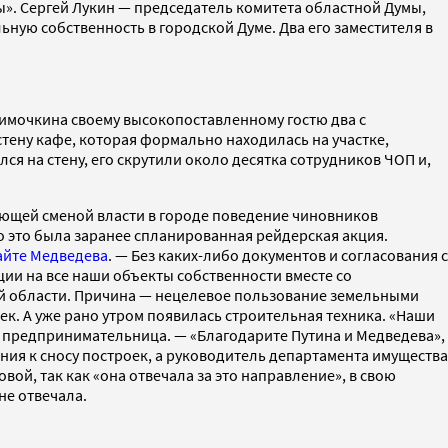
ты». Сергей Лукин — председатель комитета областной Думы,
ьную собственность в городской Думе. Два его заместителя в
имочкина своему высокопоставленному гостю два с
тену кафе, которая формально находилась на участке,
 на стену, его скрутили около десятка сотрудников ЧОП и,
дующей сменой власти в городе поведение чиновников
о это была заранее спланированная рейдерская акция.
айте Медведева
. — Без каких-либо документов и согласования с
ии на все наши объекты собственности вместе со
й области. Причина — нецелевое пользование земельными
ек. А уже рано утром появилась строительная техника. «Наши
т предпринимательница. — «Благодарите Путина и Медведева»,
ния к сносу построек, а руководитель департамента имущества
ой, так как «она отвечала за это направление», в свою
не отвечала.