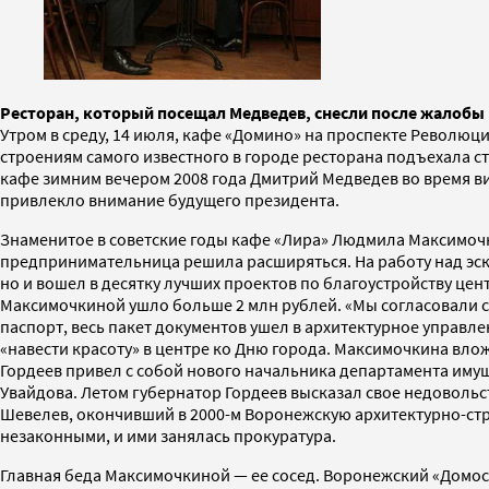
Ресторан, который посещал Медведев, снесли после жалобы 
Утром в среду, 14 июля, кафе «Домино» на проспекте Револю
строениям самого известного в городе ресторана подъехала ст
кафе зимним вечером 2008 года Дмитрий Медведев во время ви
привлекло внимание будущего президента.
Знаменитое в советские годы кафе «Лира» Людмила Максимочкин
предпринимательница решила расширяться. На работу над эск
но и вошел в десятку лучших проектов по благоустройству цен
Максимочкиной ушло больше 2 млн рублей. «Мы согласовали с
паспорт, весь пакет документов ушел в архитектурное управл
«навести красоту» в центре ко Дню города. Максимочкина влож
Гордеев привел с собой нового начальника департамента иму
Увайдова. Летом губернатор Гордеев высказал свое недовольс
Шевелев, окончивший в 2000-м Воронежскую архитектурно-стр
незаконными, и ими занялась прокуратура.
Главная беда Максимочкиной — ее сосед. Воронежский «Домос