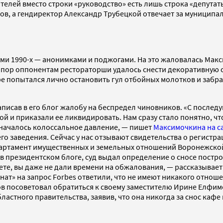
ителей вместо строки «руководство» есть лишь строка «депута
ов, а гендиректор Александр Трубецкой отвечает за муниципал
и 1990-х — анонимками и поджогами. На это жаловалась Макс
х пор оппонентам рестораторши удалось снести декоративную с
опытался лично остановить гул отбойных молотков и забрался
аписав в его блог жалобу на беспредел чиновников. «С после
 и приказали ее ликвидировать. Нам сразу стало понятно, чт
 началось колоссальное давление, — пишет
Максимочкина на с
 заведения. Сейчас у нас отзывают свидетельства о регистрац
епартамент имущественных и земельных отношений Воронежско
 в президентском блоге, суд выдал определение о сносе постро
ете, вы даже не дали времени на обжалования, — рассказывае
т» на запрос Forbes ответили, что не имеют никакого отноше
в посоветовал обратиться к своему заместителю Ирине Елфимов
астного правительства, заявив, что она никогда за снос кафе 