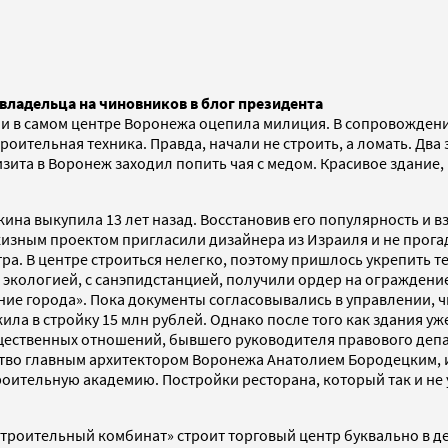
владельца на чиновников в блог президента
ции в самом центре Воронежа оцепила милиция. В сопровожден
роительная техника. Правда, начали не строить, а ломать. Два
зита в Воронеж заходил попить чая с медом. Красивое здание,
а выкупила 13 лет назад. Восстановив его популярность и взя
изным проектом пригласили дизайнера из Израиля и не прогад
тра. В центре строиться нелегко, поэтому пришлось укрепить т
 экологией, с санэпидстанцией, получили ордер на ограждени
ение города». Пока документы согласовывались в управлении, 
ила в стройку 15 млн рублей. Однако после того как здания у
щественных отношений, бывшего руководителя правового депа
тво главным архитектором Воронежа Анатолием Бородецким, и 
оительную академию. Постройки ресторана, который так и не
троительный комбинат» строит торговый центр буквально в де