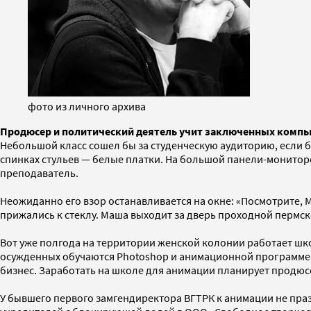
фото из личного архива
Продюсер и политический деятель учит заключенных комп
Небольшой класс сошел бы за студенческую аудиторию, если б
спинках стульев — белые платки. На большой панели-мониторе
преподаватель.
Неожиданно его взор останавливается на окне: «Посмотрите, М
прижались к стеклу. Маша выходит за дверь проходной пермс
Вот уже полгода на территории женской колонии работает шк
осужденных обучаются Photoshop и анимационной программе 
бизнес. Заработать на школе для анимации планирует продюсе
У бывшего первого замгендиректора ВГТРК к анимации не пра