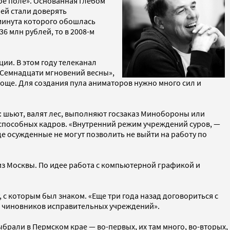
ое поле». Основанная Глебом
 ей стали доверять
минута которого обошлась
36 млн рублей, то в 2008-м
ии. В этом году телеканал
«Семнадцати мгновений весны»,
още. Для создания пула аниматоров нужно много сил и
 шьют, валят лес, выполняют госзаказ Минобороны или
способных кадров. «Внутренний режим учреждений суров, —
е осужденные не могут позволить не выйти на работу по
из Москвы. По идее работа с компьютерной графикой и
 которым был знаком. «Еще три года назад договориться с
е чиновников исправительных учреждений».
рали в Пермском крае — во-первых, их там много, во-вторых,