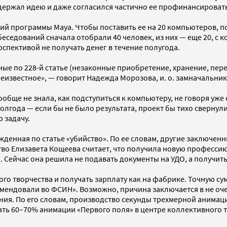
ержал идею и даже согласился частично ее профинансировать
й программы Maya. Чтобы поставить ее на 20 компьютеров, по
еседований сначала отобрали 40 человек, из них — еще 20, с 
пективой не получать денег в течение полугода.
 по 228-й статье (незаконные приобретение, хранение, перево
 неизвестное», — говорит Надежда Морозова, и. о. замначальни
бще не знала, как подступиться к компьютеру, не говоря уже
лгода — если бы не было результата, проект бы тихо свернули
 задачу.
жденная по статье «убийство». По ее словам, другие заключен
о Елизавета Кощеева считает, что получила новую профессию.
а. Сейчас она решила не подавать документы на УДО, а получи
ого творчества и получать зарплату как на фабрике. Точную с
екомендовали во ФСИН». Возможно, причина заключается в не 
я. По его словам, производство секунды трехмерной анимации 
лать 60–70% анимации «Первого поля» в центре коллективного 