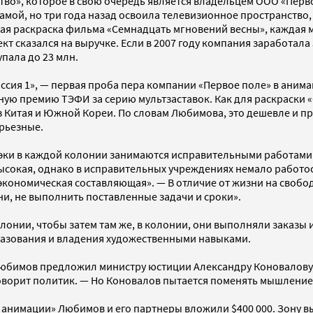
во», которое в свою очередь является владельцем ООО «Перв
амой, но три года назад освоила телевизионное пространство,
ая раскраска фильма «Семнадцать мгновений весны», каждая 
ект сказался на выручке. Если в 2007 году компания заработала 
упала до 23 млн.
сия 1», — первая проба пера компании «Первое поле» в анимац
ую премию ТЭФИ за серию мультзаставок. Как для раскраски 
 Китая и Южной Кореи. По словам Любимова, это дешевле и пр
ерьезные.
эки в каждой колонии занимаются исправительными работами:
ысокая, однако в исправительных учреждениях немало работо
кономическая составляющая». — В отличие от жизни на свобод
и, не выполнить поставленные задачи и сроки».
нии, чтобы затем там же, в колонии, они выполняли заказы 
азования и владения художественными навыками.
бимов предложил министру юстиции Александру Коновалову, с
говорит политик. — Но Коновалов пытается поменять мышлени
нимации» Любимов и его партнеры вложили $400 000. Зону выб