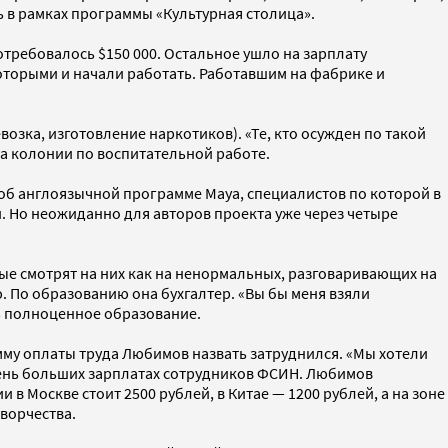
 в рамках программы «Культурная столица».
требовалось $150 000. Остальное ушло на зарплату
которыми и начали работать. Работавшим на фабрике и
зка, изготовление наркотиков). «Те, кто осужден по такой
ка колонии по воспитательной работе.
 об англоязычной программе Maya, специалистов по которой в
. Но неожиданно для авторов проекта уже через четыре
ные смотрят на них как на ненормальных, разговаривающих на
 По образованию она бухгалтер. «Вы бы меня взяли
ть полноценное образование.
умму оплаты труда Любимов назвать затруднился. «Мы хотели
очень больших зарплатах сотрудников ФСИН. Любимов
в Москве стоит 2500 рублей, в Китае — 1200 рублей, а на зоне
творчества.