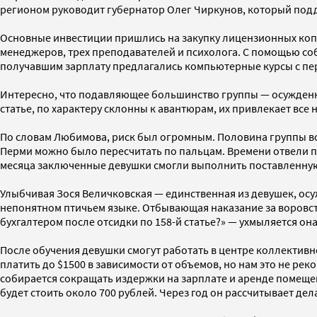
регионом руководит губернатор Олег Чиркунов, который подд
Основные инвестиции пришлись на закупку лицензионных копи
менеджеров, трех преподавателей и психолога. С помощью соб
получавшим зарплату предлагались компьютерные курсы с перс
Интересно, что подавляющее большинство группы — осужденные
статье, по характеру склонны к авантюрам, их привлекает все
По словам Любимова, риск был огромным. Половина группы воо
Перми можно было пересчитать по пальцам. Времени отвели по
месяца заключенные девушки смогли выполнить поставленную
Улыбчивая Зося Величковская — единственная из девушек, осу
непонятном птичьем языке. Отбывающая наказание за воровств
бухгалтером после отсидки по 158-й статье?» — ухмыляется он
После обучения девушки смогут работать в центре коллективн
платить до $1500 в зависимости от объемов, но нам это не р
собирается сокращать издержки на зарплате и аренде помещени
будет стоить около 700 рублей. Через год он рассчитывает де