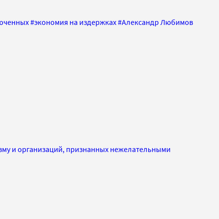
люченных
#
экономия на издержках
#
Александр Любимов
изму и организаций, признанных нежелательными