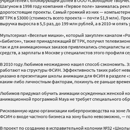
учредителей с блокирующей долей в ООО «Свободное творчест
Шагуном в 1998 году компания «Первое поле» занималась рекл
дорогостоящие проекты. Самый громкий из них — компьютерн
ВГТРК в $3000 (стоимость всего проекта — почти $1,9 млн). Про
выручка выросла в 5,5 раз, до 199 млн рублей, а в 2010-м опять 
Мультсериал «Веселые мишки», который закуплен каналом «Рос
«Бибигон», также принадлежащий ВГТРК, получил телевизионн
так и для анимационных заказов привлекались специалисты из
средств, а зарплаты в Москве у специалистов этого профиля с
В 2010 году Любимов неожиданно нашел способ сэкономить. З
работают на структуры ФСИН. Эффективность таких работ нев
указано в презентации школы анимации для ФСИН в разделе «э
каким-либо личностным факторам, покинуть ее раньше времен
Любимов придумал обучить анимации осужденных женской коло
анимационной программой Maya не требует специального обр
Рискованную идею организации киберпроизводства на зоне Лю
ФСИН о входе частного бизнеса на зону было невозможно, — 
В проект по созданию в исправительной колонии №32 «Школы а