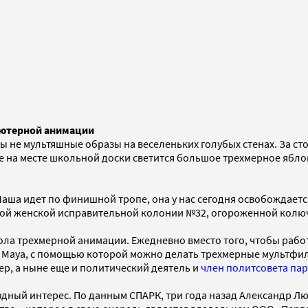
ьютерной анимации
ы не мультяшные образы на веселеньких голубых стенах. За ст
 на месте школьной доски светится большое трехмерное яблок
аша идет по финишной тропе, она у нас сегодня освобождается
кой женской исправительной колонии №32, огороженной колюч
ола трехмерной анимации. Ежедневно вместо того, чтобы раб
Maya, с помощью которой можно делать трехмерные мультфиль
р, а ныне еще и политический деятель и
член политсовета па
здный интерес. По данным СПАРК, три года назад Александр Л