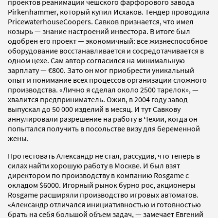
проектов реанимации чешского фарфорового завода
Pirkenhammer, который купил Исхаков. Тендер проводила
PricewaterhouseCoopers. Савков признается, что имел
козырь — знание настроений инвестора. В итоге был
одобрен его проект — экономичный: все жизнеспособное
оборудование восстанавливается и сосредотачивается в
одном цехе. Сам автор согласился на минимальную
зарплату — €800. Зато он мог приобрести уникальный
опыт и понимание всех процессов организации сложного
производства. «Лично я сделал около 2500 тарелок», —
хвалится предприниматель. Ожив, в 2004 году завод
выпускал до 50 000 изделий в месяц. И тут Савкову
аннулировали разрешение на работу в Чехии, когда он
попытался получить в посольстве визу для беременной
жены.
Протестовать Александр не стал, рассудив, что теперь в
силах найти хорошую работу в Москве. И был взят
директором по производству в компанию Rosgame с
окладом $6000. Игорный рынок бурно рос, акционеры
Rosgame расширяли производство игровых автоматов.
«Александр отличался инициативностью и готовностью
брать на себя большой объем задач, — замечает Евгений