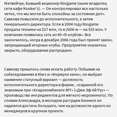
Матвейчук, бывший акционер Rosgame (ныне владелец
сети кафе Kooker’s). — Он контролировал все настолько
четко, что мы могли быть спокойны за состояние дел».
Савкова повысили до исполнительного, а затем
генерального директора. Если в 2004 году Rosgame
продала техники на $27 млн, то в 2006-м — на $55 млн. У
компании появилась сеть из 40 «R-клубов». Все
закончилось, когда в декабре 2006 года был принят закон,
запрещающий игорные клубы. Предприятие оказалось
закрыто, оборудование распродано.
Савкову пришлось снова искать работу. Побывав на
собеседованиях в Mars и «Формуле кино», он выбрал
наименее статусный вариант — должность
исполнительного директора в фирме, созданной его
знакомым при «Хладокомбинате №7» («Джи Эф Ай Рус» —
производство ингредиентов для мягкого мороженого). По
словам Александра, в молодом растущем бизнесе он
надеялся достичь большего, чем на должности одного из
менеджеров в крупном проекте.