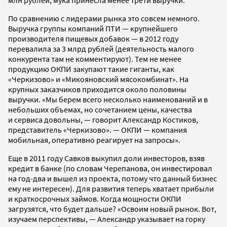
По сравнению с лидерами рынка это совсем немного.
Выручка группы компаний ПТИ — крупнейшего
производителя пищевых добавок — в 2012 году
перевалила за 3 млрд рублей (деятельность малого
конкурента там не комментируют). Тем не менее
продукцию ОКПИ закупают такие гиганты, как
«Черкизово» и «Микояновский мясокомбинат». На
крупных заказчиков приходится около половины
выручки. «Мы берем всего несколько наименований и в
небольших объемах, но сочетанием цены, качества
и сервиса довольны, — говорит Александр Костиков,
представитель «Черкизово». — ОКПИ — компания
мобильная, оперативно реагирует на запросы».
Еще в 2011 году Савков выкупил доли инвесторов, взяв
кредит в банке (по словам Черепанова, он инвестировал
на год-два и вышел из проекта, потому что данный бизнес
ему не интересен). Для развития теперь хватает прибыли
и краткосрочных займов. Когда мощности ОКПИ
загрузятся, что будет дальше? «Освоим новый рынок. Вот,
изучаем перспективы, — Александр указывает на горку