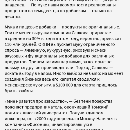
владелец. — По муке наши возможности реализованы
процентов на семьдесят, а по добавкам — только на
десять».
Мука и пищевые добавки — продукты не оригинальные.
Тем не менее выручка компании Савкова прирастает
в среднем на 30% в год и в этом году, вероятно, превысит
110 млн рублей. ОКПИ выпускает муку ограниченного
спроса — ячменную, кукурузную, рисовую и смеси
вкусовых и функциональных добавок для различных
продуктов. Причем такими партиями, за которые не
возьмутся другие производители. Подход Савкова —
искать выгоду в малом. Иного выбора не было: на момент
создания бизнеса весь его капитал сводился к
менеджерскому опыту, а $100 000 для старта пришлось
брать взаймы.
«Мне нравится производство», — без тени позерства
поясняет предприниматель, окончивший Томский
политехнический университет. Получив диплом
инженера, он в 2000 году переехал в Москву. Нанялся в
компанию «Фисоник», инвестировавшую в
энергосберегающие технологии. Ее учредители