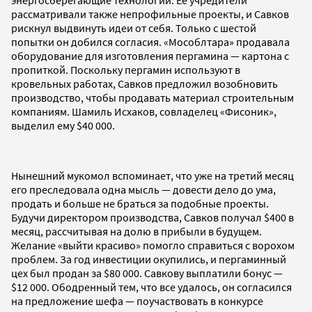
рассматривали также непрофильные проекты, и Савков
рискнул выдвинуть идеи от себя. Только с шестой
попытки он добился согласия. «Мособлтара» продавала
оборудование для изготовления пергамина — картона с
пропиткой. Поскольку пергамин используют в
кровельных работах, Савков предложил возобновить
производство, чтобы продавать материал строительным
компаниям. Шамиль Исхаков, совладелец «Фисоник»,
выделил ему $40 000.
Нынешний мукомол вспоминает, что уже на третий месяц
его преследовала одна мысль — довести дело до ума,
продать и больше не браться за подобные проекты.
Будучи директором производства, Савков получал $400 в
месяц, рассчитывая на долю в прибыли в будущем.
Желание «выйти красиво» помогло справиться с ворохом
проблем. За год инвестиции окупились, и пергаминный
цех был продан за $80 000. Савкову выплатили бонус —
$12 000. Ободренный тем, что все удалось, он согласился
на предложение шефа — поучаствовать в конкурсе