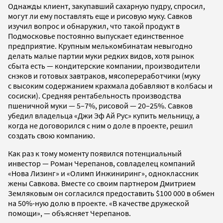
Однажды клиент, закупавший сахарную пудру, спросил,
могут ли ему поставлять еще и рисовую муку. Савков
изучил вопрос и обнаружил, что такой продукт в
Подмосковье постоянно выпускает единственное
предприятие. Крупным мелькомбинатам невыгодно
делать малые партии муки редких видов, хотя рынок
сбыта есть — кондитерские компании, производители
снэков и готовых завтраков, мясопереработчики (муку
с высоким содержанием крахмала добавляют в колбасы и
сосиски). Средняя рентабельность производства
пшеничной муки — 5–7%, рисовой — 20–25%. Савков
убедил владельца «Джи Эф Ай Рус» купить мельницу, а
когда не договорился с ним о доле в проекте, решил
создать свою компанию.
Как раз к тому моменту появился потенциальный
инвестор — Роман Черепанов, совладелец компаний
«Нова Лизинг» и «Олимп Инжиниринг», одноклассник
жены Савкова. Вместе со своим партнером Дмитрием
Земляковым он согласился предоставить $100 000 в обмен
на 50%-ную долю в проекте. «В качестве дружеской
помощи», — объясняет Черепанов.