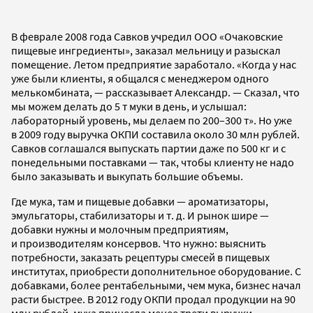
В феврале 2008 года Савков учредил ООО «Очаковские
пищевые ингредиенты», заказал мельницу и разыскал
помещение. Летом предприятие заработало. «Когда у нас
уже были клиенты, я общался с менеджером одного
мелькомбината, — рассказывает Александр. — Сказал, что
мы можем делать до 5 т муки в день, и услышал:
лабораторный уровень, мы делаем по 200–300 т». Но уже
в 2009 году выручка ОКПИ составила около 30 млн рублей.
Савков соглашался выпускать партии даже по 500 кг и с
понедельными поставками — так, чтобы клиенту не надо
было заказывать и выкупать большие объемы.
Где мука, там и пищевые добавки — ароматизаторы,
эмульгаторы, стабилизаторы и т. д. И рынок шире —
добавки нужны и молочным предприятиям,
и производителям консервов. Что нужно: выяснить
потребности, заказать рецептуры смесей в пищевых
институтах, приобрести дополнительное оборудование. С
добавками, более рентабельными, чем мука, бизнес начал
расти быстрее. В 2012 году ОКПИ продал продукции на 90
млн рублей, мука принесла менее трети выручки.