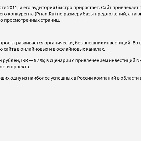
арте 2011, и его аудитория быстро прирастает. Сайт привлекае
его конкурента (Prian.Ru) по размеру базы предложений, а т
во просмотренных страниц.
проект развивается органически, без внешних инвестиций. Во
 сайта в онлайновых и в офлайновых каналах.
 рублей, IRR — 92 %; в сценарии с привлечением инвестиций NP
ости проекта.
вших одну из наиболее успешных в России компаний в области