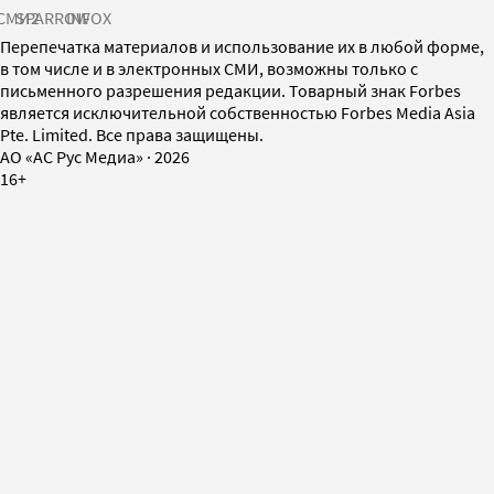
СМИ2
SPARROW
INFOX
Перепечатка материалов и использование их в любой форме,
в том числе и в электронных СМИ, возможны только с
письменного разрешения редакции. Товарный знак Forbes
является исключительной собственностью Forbes Media Asia
Pte. Limited. Все права защищены.
AO «АС Рус Медиа»
·
2026
16+