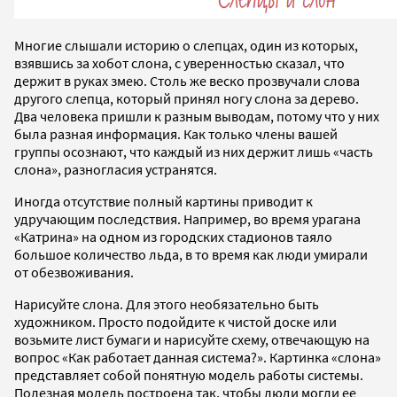
Многие слышали историю о слепцах, один из которых,
взявшись за хобот слона, с уверенностью сказал, что
держит в руках змею. Столь же веско прозвучали слова
другого слепца, который принял ногу слона за дерево.
Два человека пришли к разным выводам, потому что у них
была разная информация. Как только члены вашей
группы осознают, что каждый из них держит лишь «часть
слона», разногласия устранятся.
Иногда отсутствие полный картины приводит к
удручающим последствия. Например, во время урагана
«Катрина» на одном из городских стадионов таяло
большое количество льда, в то время как люди умирали
от обезвоживания.
Нарисуйте слона. Для этого необязательно быть
художником. Просто подойдите к чистой доске или
возьмите лист бумаги и нарисуйте схему, отвечающую на
вопрос «Как работает данная система?». Картинка «слона»
представляет собой понятную модель работы системы.
Полезная модель построена так, чтобы люди могли ее