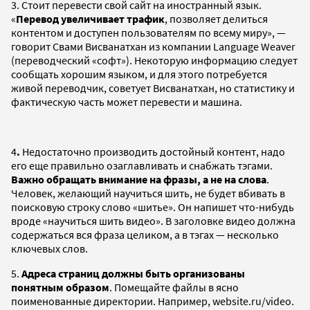
3. Стоит перевести свой сайт на иностранный язык.
«
Перевод увеличивает трафик
, позволяет делиться
контентом и доступен пользователям по всему миру», —
говорит Свами Висванатхан из компании Language Weaver
(переводческий «софт»). Некоторую информацию следует
сообщать хорошим языком, и для этого потребуется
живой переводчик, советует Висванатхан, но статистику и
фактическую часть может перевести и машина.
4
.
Недостаточно производить достойный контент, надо
его еще правильно озаглавливать и снабжать тэгами.
Важно обращать внимание на фразы, а не на слова
.
Человек, желающий научиться шить, не будет вбивать в
поисковую строку слово «шитье». Он напишет что-нибудь
вроде «научиться шить видео». В заголовке видео должна
содержаться вся фраза целиком, а в тэгах — несколько
ключевых слов.
5.
Адреса страниц должны быть организованы
понятным образом
. Помещайте файлы в ясно
поименованные директории. Например, website.ru/video.