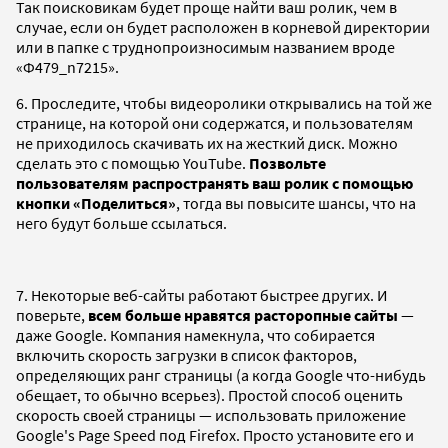
Так поисковикам будет проще найти ваш ролик, чем в
случае, если он будет расположен в корневой директории
или в папке с труднопроизносимым названием вроде
«Ф479_n7215».
6. Проследите, чтобы видеоролики открывались на той же
странице, на которой они содержатся, и пользователям
не приходилось скачивать их на жесткий диск. Можно
сделать это с помощью YouTube.
Позвольте
пользователям распространять ваш ролик с помощью
кнопки «Поделиться»
, тогда вы повысите шансы, что на
него будут больше ссылаться.
7. Некоторые веб-сайты работают быстрее других. И
поверьте,
всем больше нравятся расторопные сайты
—
даже Google. Компания намекнула, что собирается
включить скорость загрузки в список факторов,
определяющих ранг страницы (а когда Google что-нибудь
обещает, то обычно всерьез). Простой способ оценить
скорость своей страницы — использовать приложение
Google's Page Speed под Firefox. Просто установите его и