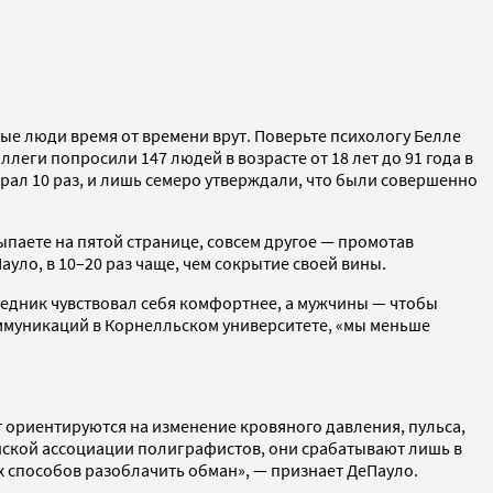
е люди время от времени врут. Поверьте психологу Белле
ллеги попросили 147 людей в возрасте от 18 лет до 91 года в
рал 10 раз, и лишь семеро утверждали, что были совершенно
сыпаете на пятой странице, совсем другое — промотав
уло, в 10–20 раз чаще, чем сокрытие своей вины.
седник чувствовал себя комфортнее, а мужчины — чтобы
оммуникаций в Корнелльском университете, «мы меньше
 ориентируются на изменение кровяного давления, пульса,
анской ассоциации полиграфистов, они срабатывают лишь в
ых способов разоблачить обман», — признает ДеПауло.