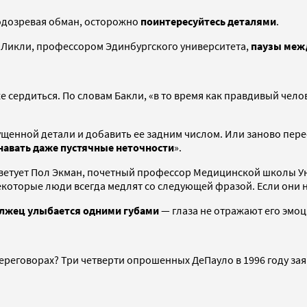
Подозревая обман, осторожно
поинтересуйтесь деталями
.
м Ликли, профессором Эдинбургского университета,
паузы межд
е сердиться. По словам Бакли, «в то время как правдивый чело
пущенной детали и добавить ее задним числом. Или заново пер
навать даже пустячные неточности
».
оветует Пол Экман, почетный профессор Медицинской школы У
которые люди всегда медлят со следующей фразой. Если они н
лжец улыбается одними губами
— глаза не отражают его эмоц
ереговорах? Три четверти опрошенных ДеПауло в 1996 году зая