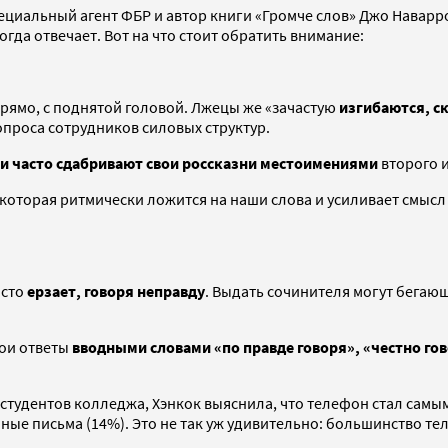
циальный агент ФБР и автор книги «Громче слов» Джо Наварро 
огда отвечает. Вот на что стоит обратить внимание:
прямо, с поднятой головой. Лжецы же «зачастую
изгибаются, с
опроса сотрудников силовых структур.
 часто сдабривают свои россказни местоимениями
второго и
которая ритмически ложится на наши слова и усиливает смысл 
асто
ерзает, говоря неправду
. Выдать сочинителя могут бегающ
вои ответы
вводными словами «по правде говоря», «честно го
0 студентов колледжа, Хэнкок выяснила, что телефон стал самы
ные письма (14%). Это не так уж удивительно: большинство те