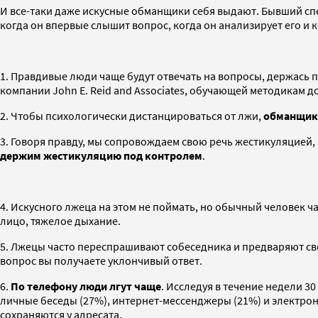
И все-таки даже искусные обманщики себя выдают. Бывший спе
когда он впервые слышит вопрос, когда он анализирует его и к
1. Правдивые люди чаще будут отвечать на вопросы, держась 
компании John E. Reid and Associates, обучающей методикам д
2. Чтобы психологически дистанцироваться от лжи,
обманщики
3. Говоря правду, мы сопровождаем свою речь жестикуляцией, 
держим жестикуляцию под контролем
.
4. Искусного лжеца на этом не поймать, но обычный человек ч
лицо, тяжелое дыхание.
5. Лжецы часто переспрашивают собеседника и предваряют с
вопрос вы получаете уклончивый ответ.
6.
По телефону люди лгут чаще
. Исследуя в течение недели 3
личные беседы (27%), интернет-мессенджеры (21%) и электрон
сохраняются у адресата.