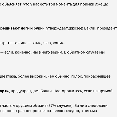
объясняет, что у нас есть три момента для поимки лжеца:
крещивают ноги и руки
», утверждает Джозеф Бакли, президент
 третьего лица — «ты», «вы», «они».
— если, конечно, мы в него верим. В обратном случае мы
ие глаза, более высокий, чем обычно, голос, покрасневшее
воря»
, предупреждает Бакли. Насторожитесь, если на прямой
м частым орудием обмана (37% случаев). За ним следовали
лефонных разговоров не оставляют следов, а письма