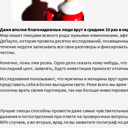
Даже вполне благонадежные люди врут в среднем 10 раз в не
Мир кишит лжецами всякого рода: мужьями-изменниками, афер
ДеПауло, которая провела десятки исследований, посвященных о
течение недели записывать все свои разговоры и фиксировать
честны.
Конечно, ложь лжи рознь. Одно дело сказать кому-нибудь, что 
последний цент, заявлять, будто инвестиции приносят отличн
Исследования показывают, что мужчины и женщины врут одина
представить себя в более выгодном свете. Реже всего мы вре
склонны врать своим партнерам, так как больше инвестировал
Лучшие лжецы способны провести даже самые чувствительные 
дыхания и потоотделения при ответе на проверочные вопросы.
80% случаев, а во-вторых, вряд ли вы захватите полиграф на 