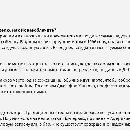
делю. Как их разоблачить?
истами и самозваными врачевателями, но даже самые надежны
бману. В одном из них, предпринятом в 1996 году, она и ее ко
 каждую сказанную ложь. В среднем каждый из испытуемых сов
вы не можете оторваться от его книги, когда на самом деле за
ый доход. «Положительный» обман встречается, по данным ДеПа
ково часто, однако женщины обычно идут на это, чтобы собе
м тем, кого любим. По словам Джеффри Хэнкока, профессора к
и в отношения с ними».
детекторы. Традиционные тесты на полиграфе вот уже сто лет
 Но у них есть два недостатка. Во-первых, по данным Америк
деловую встречу или в бар. «Не существует совершенно надежн