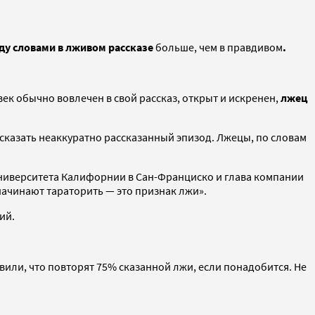
у словами в лживом рассказе
больше, чем в правдивом
.
век обычно вовлечен в свой рассказ, открыт и искренен,
лжец
есказать неаккуратно рассказанный эпизод. Лжецы, по словам
ниверситета Калифорнии в Сан-Франциско и глава компании
ачинают тараторить — это признак лжи».
ий.
вили, что повторят 75% сказанной лжи, если понадобится. Не