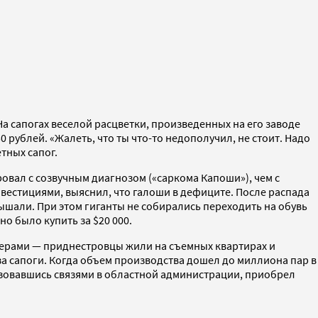
На сапогах веселой расцветки, произведенных на его заводе
0 рублей. «Жалеть, что ты что-то недополучил, не стоит. Надо
тных сапог.
овал с созвучным диагнозом («саркома Капоши»), чем с
вестициями, выяснил, что галоши в дефиците. После распада
ышали. При этом гиганты не собирались переходить на обувь
о было купить за $20 000.
нерами — приднестровцы жили на съемных квартирах и
 за сапоги. Когда объем производства дошел до миллиона пар в
льзовавшись связями в областной администрации, приобрел