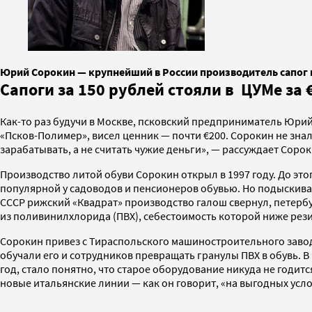
Юрий Сорокин — крупнейший в России производитель сапог и
Сапоги за 150 рублей стояли в ЦУМе за 
Как-то раз будучи в Москве, псковский предприниматель Юрий 
«Псков-Полимер», висел ценник — почти €200. Сорокин не знал,
зарабатывать, а не считать чужие деньги», — рассуждает Сорок
Производство литой обуви Сорокин открыл в 1997 году. До эт
популярной у садоводов и пенсионеров обувью. Но подыскива
СССР рижский «Квадрат» производство галош свернул, петербу
из поливинилхлорида (ПВХ), себестоимость которой ниже рези
Сорокин привез с Тираспольского машиностроительного завод
обучали его и сотрудников превращать гранулы ПВХ в обувь. В
год, стало понятно, что старое оборудование никуда не годит
новые итальянские линии — как он говорит, «на выгодных усло