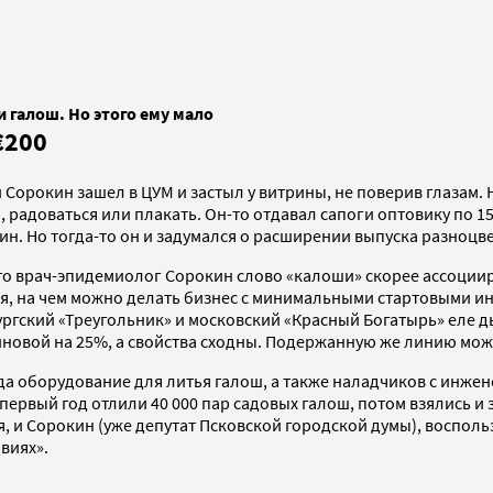
 галош. Но этого ему мало
€200
Сорокин зашел в ЦУМ и застыл у витрины, не поверив глазам. 
 радоваться или плакать. Он-то отдавал сапоги оптовику по 15
ин. Но тогда-то он и задумался о расширении выпуска разноцве
ого врач-эпидемиолог Сорокин слово «калоши» скорее ассоциир
я, на чем можно делать бизнес с минимальными стартовыми ин
ргский «Треугольник» и московский «Красный Богатырь» еле д
новой на 25%, а свойства сходны. Подержанную же линию можн
а оборудование для литья галош, а также наладчиков с инже
 первый год отлили 40 000 пар садовых галош, потом взялись и
ся, и Сорокин (уже депутат Псковской городской думы), воспо
виях».