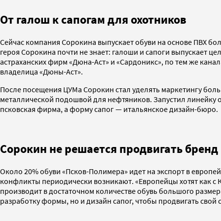
От галош к сапогам для охотников
Сейчас компания Сорокина выпускает обуви на основе ПВХ больш
героя Сорокина почти не знает: галоши и сапоги выпускает ц
астраханских фирм «Дюна-Аст» и «Сардоникс», по тем же кана
владелица «Дюны-Аст».
После посещения ЦУМа Сорокин стал уделять маркетингу больш
металлической подошвой для нефтяников. Запустил линейку о
псковская фирма, а форму сапог — итальянское дизайн-бюро.
Сорокин не решается продвигать бренд
Около 20% обуви «Псков-Полимера» идет на экспорт в европейс
конфликты периодически возникают. «Европейцы хотят как с Ки
производит в достаточном количестве обувь большого размера
разработку формы, но и дизайн сапог, чтобы продвигать свой