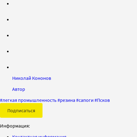
Николай Кононов
Автор
#
легкая промышленность
#
резина
#
сапоги
#
Псков
Подписаться
Информация:
Контактная информация