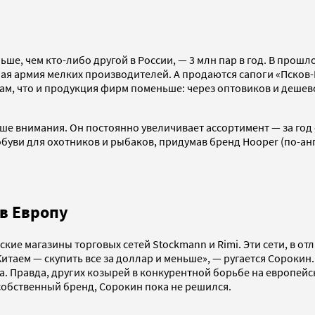
е, чем кто-либо другой в России, — 3 млн пар в год. В прошло
елая армия мелких производителей. А продаются сапоги «Псков
лам, что и продукция фирм поменьше: через оптовиков и дешев
е внимания. Он постоянно увеличивает ассортимент — за год 
буви для охотников и рыбаков, придумав бренд Hooper (по-ан
 в Европу
кие магазины торговых сетей Stockmann и Rimi. Эти сети, в от
таем — скупить все за доллар и меньше», — ругается Сорокин. 
. Правда, других козырей в конкурентной борьбе на европейск
 собственный бренд, Сорокин пока не решился.