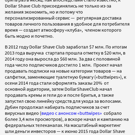
Dollar Shave Club присоединялись не только из-за
желания экономить, но и потому что
персонализированный сервис — регулярная доставка
товаров личного пользования в удобное для потребителя
время — создает атмосферу «клуба», членом которого
быть модно и почетно.
В 2012 году Dollar Shave Club заработал $7 млн. По итогам
2013 года выручка стартапа прошла отметку в $20 млн, в
2014 году она выросла до $60 млн. За два с половиной
года число подписчиков достигло 1 млн. Проект начал
продавать подписки на новые категории товаров — на
салфетки, заменяющие туалетную бумагу («buttwipes»), к
осени 2014 года стали оформлять заказы 20% от
основной аудитории, затем DollarShaveClub начал
продавать кремы и гели до и после бритья, а также
запустил свою линейку средств для ухода за волосами.
Дубин продолжал набирать подписчиков за счет
вирусных видео (
видео с анонсом «buttwipes»
собрало
более 3,4 млн просмотров), а вскоре начал и кампанию на
федеральных телеканалах. На масштабный маркетинг
шли деньги инвесторов — к июню 2015 года Dollar Shave