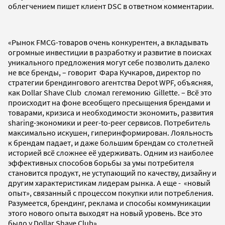
облегчением пишет клиент DSC в ответном комментарии.
«Рынок FMCG-товаров очень конкурентен, а вкладывать
огромные инвестиции в разработку и развитие в поисках
уникального предложения могут себе позволить далеко
не все бренды, – говорит Фара Кучкаров, директор по
стратегии брендингового агентства Depot WPF, объясняя,
как Dollar Shave Club сломал гегемонию Gillette. – Всё это
происходит на фоне всеобщего пресыщения брендами и
товарами, кризиса и необходимости экономить, развития
sharing-экономики и peer-to-peer сервисов. Потребитель
максимально искушен, гиперинформирован. Лояльность
к брендам падает, и даже большим брендам со столетней
историей всё сложнее её удерживать. Одним из наиболее
эффективных способов борьбы за умы потребителя
становится продукт, не уступающий по качеству, дизайну и
другим характеристикам лидерам рынка. А еще - «новый
опыт», связанный с процессом покупки или потребления.
Разумеется, брендинг, реклама и способы коммуникации
этого нового опыта выходят на новый уровень. Все это
было у Dollar Shave Club».