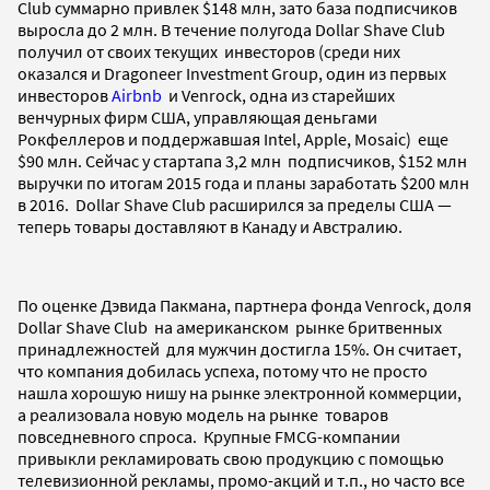
Club суммарно привлек $148 млн, зато база подписчиков
выросла до 2 млн. В течение полугода Dollar Shave Club
получил от своих текущих инвесторов (среди них
оказался и Dragoneer Investment Group, один из первых
инвесторов
Airbnb
и Venrock, одна из старейших
венчурных фирм США, управляющая деньгами
Рокфеллеров и поддержавшая Intel, Apple, Mosaic) еще
$90 млн. Сейчас у стартапа 3,2 млн подписчиков, $152 млн
выручки по итогам 2015 года и планы заработать $200 млн
в 2016. Dollar Shave Club расширился за пределы США —
теперь товары доставляют в Канаду и Австралию.
По оценке Дэвида Пакмана, партнера фонда Venrock, доля
Dollar Shave Club на американском рынке бритвенных
принадлежностей для мужчин достигла 15%. Он считает,
что компания добилась успеха, потому что не просто
нашла хорошую нишу на рынке электронной коммерции,
а реализовала новую модель на рынке товаров
повседневного спроса. Крупные FMCG-компании
привыкли рекламировать свою продукцию с помощью
телевизионной рекламы, промо-акций и т.п., но часто все