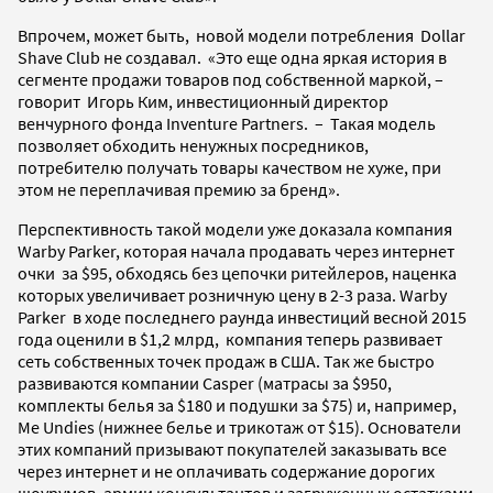
Впрочем, может быть, новой модели потребления Dollar
Shave Club не создавал. «Это еще одна яркая история в
сегменте продажи товаров под собственной маркой, –
говорит Игорь Ким, инвестиционный директор
венчурного фонда Inventure Partners. – Такая модель
позволяет обходить ненужных посредников,
потребителю получать товары качеством не хуже, при
этом не переплачивая премию за бренд».
Перспективность такой модели уже доказала компания
Warby Parker, которая начала продавать через интернет
очки за $95, обходясь без цепочки ритейлеров, наценка
которых увеличивает розничную цену в 2-3 раза. Warby
Parker в ходе последнего раунда инвестиций весной 2015
года оценили в $1,2 млрд, компания теперь развивает
сеть собственных точек продаж в США. Так же быстро
развиваются компании Casper (матрасы за $950,
комплекты белья за $180 и подушки за $75) и, например,
Me Undies (нижнее белье и трикотаж от $15). Основатели
этих компаний призывают покупателей заказывать все
через интернет и не оплачивать содержание дорогих
шоурумов, армии консультантов и загруженных остатками