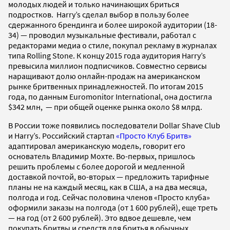
молодых людей и только начинающих бриться
подростков. Harry’s сделал выбор в пользу более
сдержанного брендинга и более широкой аудитории (18-
34) — проводил музыкальные фестивали, работал с
редакторами медиа о стиле, покупал рекламу в журналах
типа Rolling Stone. К концу 2015 года аудитория Harry’s
превысила миллион подписчиков. Совместно сервисы
наращивают долю онлайн-продаж на американском
рынке бритвенных принадлежностей. По итогам 2015
года, по данным Euromonitor International, она достигла
$342 млн, — при общей оценке рынка около $8 млрд.
В России тоже появились последователи Dollar Shave Club
и Harry’s. Российский стартап
«Просто Клуб Бритв»
адаптировал американскую модель, говорит его
основатель Владимир Мохте. Во-первых, пришлось
решить проблемы с более дорогой и медленной
доставкой почтой, во-вторых — предложить тарифные
планы не на каждый месяц, как в США, а на два месяца,
полгода и год. Сейчас половина членов «Просто клуба»
оформили заказы на полгода (от 1 600 рублей), еще треть
— на год (от 2 600 рублей). Это вдвое дешевле, чем
покупать бритвы и средств для бритья в обычных