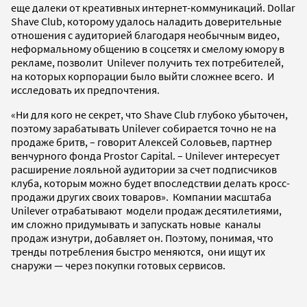
еще далеки от креативных интернет-коммуникаций. Dollar
Shave Club, которому удалось наладить доверительные
отношения с аудиторией благодаря необычным видео,
неформальному общению в соцсетях и смелому юмору в
рекламе, позволит Unilever получить тех потребителей,
на которых корпорации было выйти сложнее всего. И
исследовать их предпочтения.
«Ни для кого не секрет, что Shave Club глубоко убыточен,
поэтому зарабатывать Unilеver собирается точно не на
продаже бритв, – говорит Алексей Соловьев, партнер
венчурного фонда Prostor Capital. – Unilеver интересует
расширение лояльной аудитории за счет подписчиков
клуба, которым можно будет впоследствии делать кросс-
продажи других своих товаров». Компании масштаба
Unilеver отрабатывают модели продаж десятилетиями,
им сложно придумывать и запускать новые каналы
продаж изнутри, добавляет он. Поэтому, понимая, что
тренды потребления быстро меняются, они ищут их
снаружи — через покупки готовых сервисов.