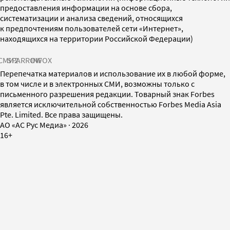
предоставления информации на основе сбора,
систематизации и анализа сведений, относящихся
к предпочтениям пользователей сети «Интернет»,
находящихся на территории Российской Федерации)
СМИ2
SPARROW
INFOX
Перепечатка материалов и использование их в любой форме,
в том числе и в электронных СМИ, возможны только с
письменного разрешения редакции. Товарный знак Forbes
является исключительной собственностью Forbes Media Asia
Pte. Limited. Все права защищены.
AO «АС Рус Медиа»
·
2026
16+