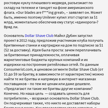
ростовую куклу плюшевого медведя, разъезжает по
складу на тележке и танцует на фоне американского
флага. «Our blades are f***ing great», – заявляет он. Может
быть, именно поэтому Unilever купил этот стартап за $1
млрд, моментально обеспечив ему статус «единорога»?
Вряд ли.
Основатель
Dollar Shave Club
Майкл Дубин запустил
проект в 2012 году, предложив участникам клуба получать
бритвенные станки и картриджи на дом по подписке за $1
($2 за доставку). Идея была проста: зачем переплачивать
за бритвенные принадлежности, оплачивая
маркетинговые бюджеты крупных компаний и их
издержки на построение ритейловых сетей. По данным
Consumerist.com, в ценовом сегменте Dollar Shave Club (от
$1 до $9 за бритву, в зависимости от характеристик) можно
найти те же бритвы и напрямую в интернет-магазинах
поставщиков – по тем же ценам или даже дешевле.
«Предлагают ли такие же бритвы другие компании?
Конечно. Но наша цель — создавать ценность для
потребителя», – возражал основатель Dollar Shave Club.
Он подчеркивал также, что никто не доставляет наборы
бритв раз в месяц. Как впоследствии стало известно, к