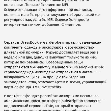
полезным». Только 4% клиентов MEL
Science отказываются от оформленной подписки,
пользователи бы вряд ли покупали наборы с такой же
регулярностью, если бы MEL Science был просто
интернет-магазином, добавляет Филиппов.
Сервисы DressBook и Garderobe отправляют девушкам
комплекты одежды и аксессуаров, с возможностью
длительной примерки. Курьер доставляет вещи раз в
неделю или две, девушка выкупает только те из них,
которые понравились. Возвращенные вещи
отправляются в химчистку. В аналогичных американских
сервисах одежда может даже отправиться в магазин —
возвращать вещи в США проще с точки зрения
законодательства, отмечает Артем Инютин, управляющий
партнер фонда TMT Investments.
В портфеле фонда с российскими корнями несколько
американских проектов в сфере subscription commerce —
подписочный сервис LeTote, который отправляет
комплекты одежды и аксессуаров, подобранных