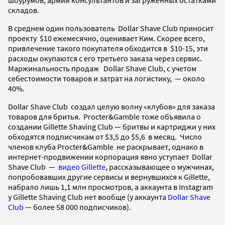
складов.
В среднем один пользователь Dollar Shave Club приносит
проекту $10 ежемесячно, оценивает Ким. Скорее всего,
привлечение такого покупателя обходится в $10-15, эти
расходы окупаются с его третьего заказа через сервис.
Маржинальность продаж Dollar Shave Club, с учетом
себестоимости товаров и затрат на логистику, — около
40%.
Dollar Shave Club создал целую волну «клубов» для заказа
товаров для бритья. Procter&Gamble тоже объявила о
создании Gillette Shaving Club — бритвы и картриджи у них
обходятся подписчикам от $3,5 до $5,6 в месяц. Число
членов клуба Procter&Gamble не раскрывает, однако в
интернет-продвижении корпорация явно уступает Dollar
Shave Club —
видео Gillette
, рассказывающее о мужчинах,
попробовавших другие сервисы и вернувшихся к Gillette,
набрало лишь 1,1 млн просмотров, а аккаунта в Instagram
у Gillette Shaving Club нет вообще (у аккаунта
Dollar Shave
Club
— более 58 000 подписчиков).