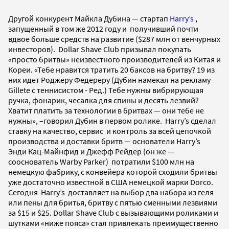
Другой конкурент Майкла Дубина — стартап
Harry’s
,
запущенный в том же 2012 году и получивший почти
вдвое больше средств на развитие ($287 млн от венчурных
инвесторов). Dollar Shave Club призывал покупать
«просто бритвы» неизвестного производителей из Китая и
Кореи. «Тебе нравится тратить 20 баксов на бритву? 19 из
них идет Роджеру Федереру (Дубин намекал на рекламу
Gillete с теннисистом - Ред.) Тебе нужны вибрирующая
ручка, фонарик, чесалка для спины и десять лезвий?
Хватит платить за технологии в бритвах — они тебе не
нужны», –говорил Дубин в первом ролике. Harry’s сделал
ставку на качество, сервис и контроль за всей цепочкой
производства и доставки бритв — основатели Harry’s
Энди Кац-Майнфид и Джефф Рейдер (он же —
сооснователь Warby Parker) потратили $100 млн на
немецкую фабрику, с конвейера которой сходили бритвы
уже достаточно известной в США немецкой марки Dorco.
Сегодня Harry’s доставляет на выбор два набора из геля
или пены для бритья, бритву с пятью сменными лезвиями
за $15 и $25. Dollar Shave Club с вызывающими роликами и
шутками «ниже пояса» стал привлекать преимущественно