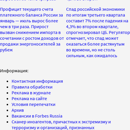
Профицит текущего счета
Спад российской экономики
платежного баланса России за
по итогам третьего квартала
январь — июль вырос более
составит 7% после падения на
чем в три раза. Прирост
4,3% во втором квартале,
вызван снижением импорта в
спрогнозировал ЦБ. Регулятор
сочетании с ростом доходов от
отмечает, что спад может
продажи энергоносителей за
оказаться более растянутым
рубеж
во времени, но не столь
сильным, как ожидалось
Информация:
Контактная информация
Правила обработки
Реклама в журнале
Реклама на сайте
Условия перепечатки
Архив
Вакансии в Forbes Russia
Сканер иноагентов, причастных к экстремизму и
терроризму и организаций, признанных