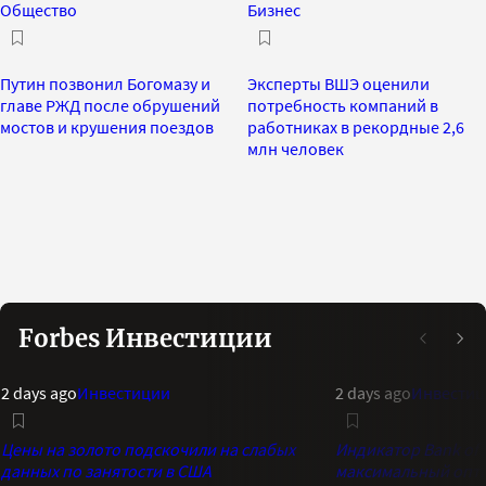
Общество
Бизнес
Путин позвонил Богомазу и
Эксперты ВШЭ оценили
главе РЖД после обрушений
потребность компаний в
мостов и крушения поездов
работниках в рекордные 2,6
млн человек
Forbes Инвестиции
2 days ago
Инвестиции
2 days ago
Инвестиц
Цены на золото подскочили на слабых
Индикатор Bank of 
данных по занятости в США
максимальный опти