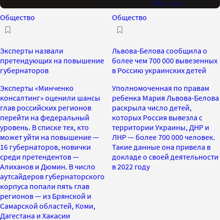
2021 года
Общество
Общество
Эксперты назвали
Львова-Белова сообщила о
претендующих на повышение
более чем 700 000 вывезенных
губернаторов
в Россию украинских детей
Эксперты «Минченко
Уполномоченная по правам
консалтинг» оценили шансы
ребенка Мария Львова-Белова
глав российских регионов
раскрыла число детей,
перейти на федеральный
которых Россия вывезла с
уровень. В списке тех, кто
территории Украины, ДНР и
может уйти на повышение —
ЛНР — более 700 000 человек.
16 губернаторов, новички
Такие данные она привела в
среди претендентов —
докладе о своей деятельности
Алиханов и Дюмин. В число
в 2022 году
аутсайдеров губернаторского
корпуса попали пять глав
регионов — из Брянской и
Самарской областей, Коми,
Дагестана и Хакасии