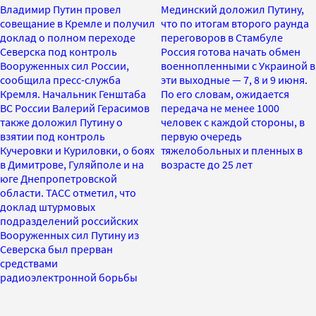
Владимир Путин провел
Мединский доложил Путину,
совещание в Кремле и получил
что по итогам второго раунда
доклад о полном переходе
переговоров в Стамбуле
Северска под контроль
Россия готова начать обмен
Вооруженных сил России,
военнопленными с Украиной в
сообщила пресс-служба
эти выходные — 7, 8 и 9 июня.
Кремля. Начальник Генштаба
По его словам, ожидается
ВС России Валерий Герасимов
передача не менее 1000
также доложил Путину о
человек с каждой стороны, в
взятии под контроль
первую очередь
Кучеровки и Куриловки, о боях
тяжелобольных и пленных в
в Димитрове, Гуляйполе и на
возрасте до 25 лет
юге Днепропетровской
области. ТАСС отметил, что
доклад штурмовых
подразделений российских
Вооруженных сил Путину из
Северска был прерван
средствами
радиоэлектронной борьбы