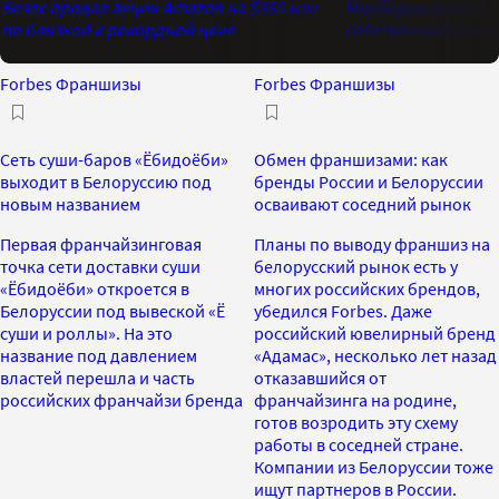
Безос продал акции Amazon на $350 млн
Мосбиржа начала го
по близкой к рекордной цене
собственного крип
Forbes Франшизы
Forbes Франшизы
Сеть суши-баров «Ёбидоёби»
Обмен франшизами: как
выходит в Белоруссию под
бренды России и Белоруссии
новым названием
осваивают соседний рынок
Первая франчайзинговая
Планы по выводу франшиз на
точка сети доставки суши
белорусский рынок есть у
«Ёбидоёби» откроется в
многих российских брендов,
Белоруссии под вывеской «Ё
убедился Forbes. Даже
суши и роллы». На это
российский ювелирный бренд
название под давлением
«Адамас», несколько лет назад
властей перешла и часть
отказавшийся от
российских франчайзи бренда
франчайзинга на родине,
готов возродить эту схему
работы в соседней стране.
Компании из Белоруссии тоже
ищут партнеров в России.