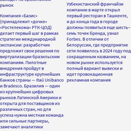
Узбекистанский франчайзи
рынок
компании в марте открыл
Компания «Базис»
первый ресторан в Ташкенте,
(принадлежит «дочке»
и до конца года в городе
«Ростелекома» РТК-ЦОД)
должны появиться еще шесть–
делает первый шаг в рамках
семь точек бренда, узнал
стратегии международной
Forbes. В отличии от
экспансии: разработчик
Белоруссии, где предприятие
предложит свои решения по
сети появилось в 2024 году под
виртуализации бразильским
сокращенным названием, на
компаниям. Пилотные
новом рынке используется
внедрения пройдут в
полный вариант вывески и
инфраструктуре крупнейших
идет провокационная
банков страны — Itaú Unibanco
рекламная компания
и Bradesco. Бразилия — один
из крупнейших цифровых
рынков Латинской Америки и
открыта для поставщиков из
различных стран, но для
успеха нужна местная команда
или сильные партнеры,
замечают аналитики