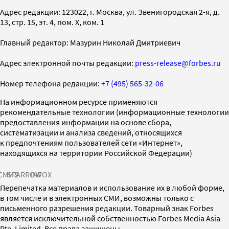
Адрес редакции: 123022, г. Москва, ул. Звенигородская 2-я, д.
13, стр. 15, эт. 4, пом. X, ком. 1
Главный редактор: Мазурин Николай Дмитриевич
Адрес электронной почты редакции:
press-release@forbes.ru
Номер телефона редакции:
+7 (495) 565-32-06
На информационном ресурсе применяются
рекомендательные технологии (информационные технологии
предоставления информации на основе сбора,
систематизации и анализа сведений, относящихся
к предпочтениям пользователей сети «Интернет»,
находящихся на территории Российской Федерации)
СМИ2
SPARROW
INFOX
Перепечатка материалов и использование их в любой форме,
в том числе и в электронных СМИ, возможны только с
письменного разрешения редакции. Товарный знак Forbes
является исключительной собственностью Forbes Media Asia
Pte. Limited. Все права защищены.