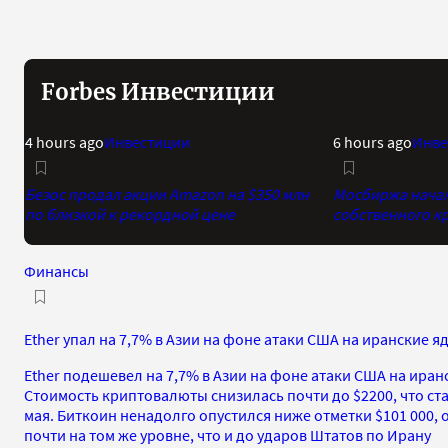
Forbes Инвестиции
4 hours ago
Инвестиции
6 hours ago
Инве
Безос продал акции Amazon на $350 млн
Мосбиржа начала
по близкой к рекордной цене
собственного к
Финансы
Ether упал на 7,7% в Азии на фоне атаки США на иранские 
Ether подешевел на 7,7% в Азии на фоне атаки США на ира
Стоимость криптовалюты снизилась почти до $2200, что ст
мая. Биткоин ненадолго опустился ниже отметки $101 000, 
почти на том же уровне, что и до ударов Штатов по Ирану