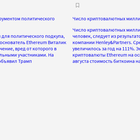
рументом политического
Число криптовалютных миллио
Число криптовалютных миллион
 для политического подкупа,
человек, следует из результа
ооснователь Ethereum Виталик
компании Henley&Partners. Ср
чение, вред от которого в
увеличилось за год на 111%.
льными участниками. На
криптовалюты Ethereum на ос
объявил Трамп
августа стоимость биткоина н