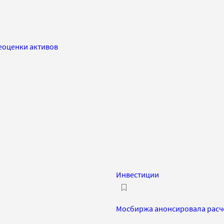
реоценки активов
Инвестиции
Мосбиржа анонсировала расче