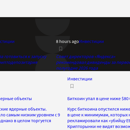
стиции
8 hours ago
Инвестиции
 готовиться к запуску
Совет директоров «Яндекса»
риптодепозитария
рекомендовал дивиденды за перво
полугодие 2026 года
Инвестиции
ядерные объекты
Биткоин упал в цене ниже $80
нские ядерные объекты.
Курс биткоина опустился ниже
ало самым низким уровнем с 9
в цене к минимумам, которых н
однако в целом торгуется
рекламировали как «убийцу Et
Крипторынки не видят возмож