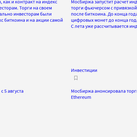
 как и контракт на индекс
Мосбиржа запустит расчет инд
сторам. Торги на своем
торги фьючерсом с привязкой
чально инвесторам были
после биткоина. До конца год
с биткоина и на акции самой
цифровых монет до конца год
С лета уже рассчитывается ин
Инвестиции
с 5 августа
Мосбиржа анонсировала торги
Ethereum