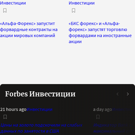
Инвестиции
Инвестиции
«Альфа-Форекс» запустит
«БКС форекс» и «Альфа-
форвардные контракты на
форекс» запустят торговлю
акции мировых компаний
форвардами на иностранные
акции
Forbes Инвестиции
21 hours ago
Инвестиции
a day ago
Инвестиц
Цены на золото подскочили на слабых
Индикатор Bank of 
данных по занятости в США
максимальный опти