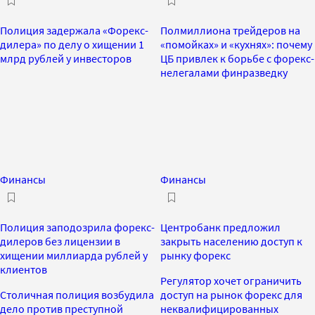
Полиция задержала «Форекс-
Полмиллиона трейдеров на
дилера» по делу о хищении 1
«помойках» и «кухнях»: почему
млрд рублей у инвесторов
ЦБ привлек к борьбе с форекс-
нелегалами финразведку
Финансы
Финансы
Полиция заподозрила форекс-
Центробанк предложил
дилеров без лицензии в
закрыть населению доступ к
хищении миллиарда рублей у
рынку форекс
клиентов
Регулятор хочет ограничить
Столичная полиция возбудила
доступ на рынок форекс для
дело против преступной
неквалифицированных