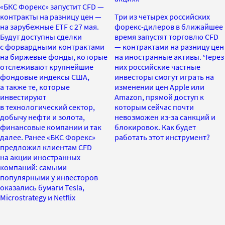
«БКС Форекс» запустит CFD —
контракты на разницу цен —
Три из четырех российских
на зарубежные ETF с 27 мая.
форекс-дилеров в ближайшее
Будут доступны сделки
время запустят торговлю CFD
с форвардными контрактами
— контрактами на разницу цен
на биржевые фонды, которые
на иностранные активы. Через
отслеживают крупнейшие
них российские частные
фондовые индексы США,
инвесторы смогут играть на
а также те, которые
изменении цен Apple или
инвестируют
Amazon, прямой доступ к
в технологический сектор,
которым сейчас почти
добычу нефти и золота,
невозможен из-за санкций и
финансовые компании и так
блокировок. Как будет
далее. Ранее «БКС Форекс»
работать этот инструмент?
предложил клиентам CFD
на акции иностранных
компаний: самыми
популярными у инвесторов
оказались бумаги Tesla,
Microstrategy и Netflix