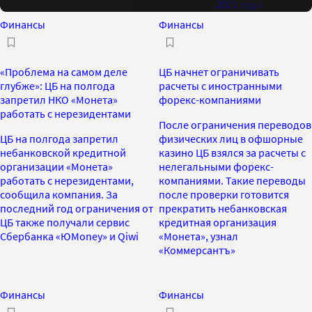
2021 года
Финансы
Финансы
«Проблема на самом деле
ЦБ начнет ограничивать
глубже»: ЦБ на полгода
расчеты с иностранными
запретил НКО «Монета»
форекс-компаниями
работать с нерезидентами
После ограничения переводов
ЦБ на полгода запретил
физических лиц в офшорные
небанковской кредитной
казино ЦБ взялся за расчеты с
организации «Монета»
нелегальными форекс-
работать с нерезидентами,
компаниями. Такие переводы
сообщила компания. За
после проверки готовится
последний год ограничения от
прекратить небанковская
ЦБ также получали сервис
кредитная организация
Сбербанка «ЮMoney» и Qiwi
«Монета», узнал
«Коммерсантъ»
Финансы
Финансы