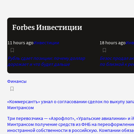
Forbes Инвестиции
11 hours ago
Инвестиции
18 hours ago
Инв
Рубль сдает позиции: почему доллар
Безос продал а
дорожает и что будет дальше
по близкой к р
Финансы
«Коммерсантъ» узнал о согласовании сделок по выкупу зап
Минтрансом
Три перевозчика — «Аэрофлот», «Уральские авиалинии» и iF
Минтрансом получение средств из ФНБ на переоформление
иностранной собственности в российскую. Компании обязан