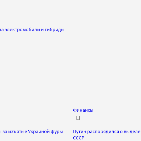
 на электромобили и гибриды
Финансы
ы за изъятые Украиной фуры
Путин распорядился о выделе
СССР