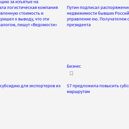
ацию за изъятые на
ала логистическая компания
Путин подписал распоряжения
авленную стоимость и
недвижимости бывших Российс
ришел к выводу, что эти
управление ею. Получателем 
налогом, пишут «Ведомости»
президента
Бизнес
субсидию для экспортеров из
S7 предложила повысить субси
маршрутам