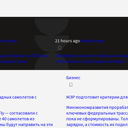
естиции
21 hours ago
Инвестиции
кции Amazon на $350 млн
Мосбиржа начала готовиться к запу
екордной цене
собственного криптодепозитария
Бизнес
адных самолетов с
МЭР подготовит критерии для
Минэкономразвития прорабаты
ly — согласовали с
ключевых федеральных трасса
 40 самолетов из
пока не сформулированы. Тол
ы будут направить на эти
зарядки, а стоимость их подк