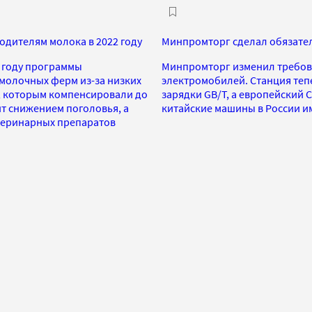
одителям молока в 2022 году
Минпромторг сделал обязател
1 году программы
Минпромторг изменил требова
 молочных ферм из-за низких
электромобилей. Станция теп
, которым компенсировали до
зарядки GB/T, а европейский 
ит снижением поголовья, а
китайские машины в России и
етеринарных препаратов