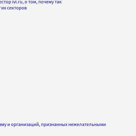
тор ivi.ru, о том, почему так
гих секторов
изму и организаций, признанных нежелательными