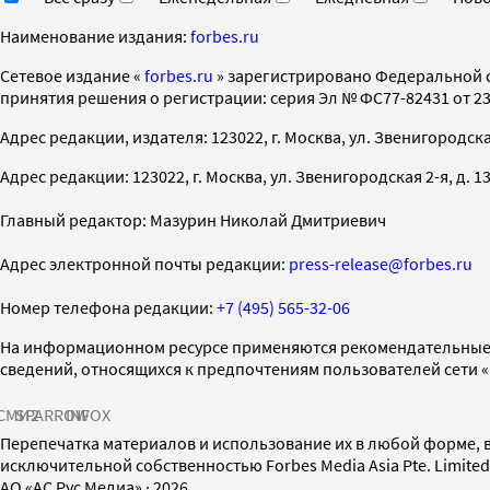
Наименование издания:
forbes.ru
Cетевое издание «
forbes.ru
» зарегистрировано Федеральной 
принятия решения о регистрации: серия Эл № ФС77-82431 от 23 
Адрес редакции, издателя: 123022, г. Москва, ул. Звенигородская 2-
Адрес редакции: 123022, г. Москва, ул. Звенигородская 2-я, д. 13, с
Главный редактор: Мазурин Николай Дмитриевич
Адрес электронной почты редакции:
press-release@forbes.ru
Номер телефона редакции:
+7 (495) 565-32-06
На информационном ресурсе применяются рекомендательные 
сведений, относящихся к предпочтениям пользователей сети 
СМИ2
SPARROW
INFOX
Перепечатка материалов и использование их в любой форме, в
исключительной собственностью Forbes Media Asia Pte. Limite
AO «АС Рус Медиа»
·
2026