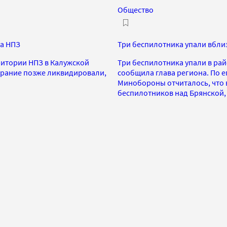
Общество
на НПЗ
Три беспилотника упали вбли
рритории НПЗ в Калужской
Три беспилотника упали в ра
орание позже ликвидировали,
сообщила глава региона. По е
Минобороны отчиталось, что в
беспилотников над Брянской,