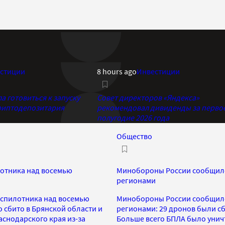
стиции
8 hours ago
Инвестиции
 готовиться к запуску
Совет директоров «Яндекса»
риптодепозитария
рекомендовал дивиденды за перво
полугодие 2026 года
Общество
отника над восемью
Минобороны России сообщило
регионами
еспилотника над восемью
Минобороны России сообщило
 сбито в Брянской области и
регионами: 29 дронов были сб
аснодарского края из-за
Больше всего БПЛА было уничт