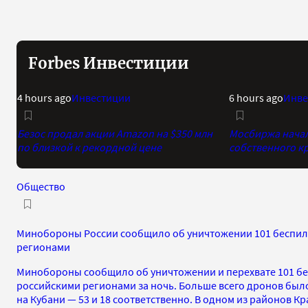
Forbes Инвестиции
4 hours ago
Инвестиции
6 hours ago
Инве
Безос продал акции Amazon на $350 млн
Мосбиржа начала
по близкой к рекордной цене
собственного к
Общество
Минобороны России сообщило об уничтожении 101 беспил
регионами
Минобороны сообщило об уничтожении и перехвате 101 б
российскими регионами за ночь. Больше всего дронов было
на Кубани — 53 и 18 соответственно. В одном из районов Кр