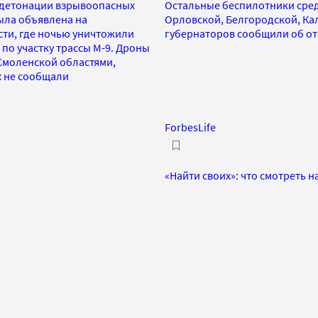
 детонации взрывоопасных
Остальные беспилотники сред
ыла объявлена на
Орловской, Белгородской, Ка
сти, где ночью уничтожили
губернаторов сообщили об от
по участку трассы М-9. Дроны
 Смоленской областями,
х не сообщали
ForbesLife
«Найти своих»: что смотреть 