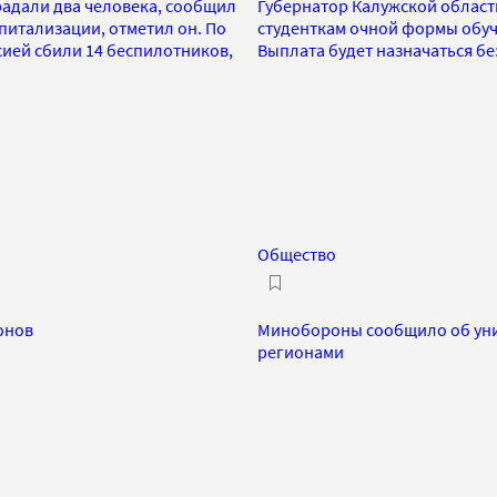
радали два человека, сообщил
Губернатор Калужской област
питализации, отметил он. По
студенткам очной формы обуче
сией сбили 14 беспилотников,
Выплата будет назначаться бе
Общество
онов
Минобороны сообщило об уни
регионами