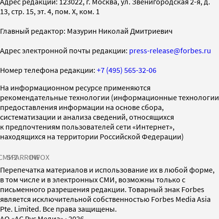
Адрес редакции: 123022, г. Москва, ул. Звенигородская 2-я, д.
13, стр. 15, эт. 4, пом. X, ком. 1
Главный редактор: Мазурин Николай Дмитриевич
Адрес электронной почты редакции:
press-release@forbes.ru
Номер телефона редакции:
+7 (495) 565-32-06
На информационном ресурсе применяются
рекомендательные технологии (информационные технологии
предоставления информации на основе сбора,
систематизации и анализа сведений, относящихся
к предпочтениям пользователей сети «Интернет»,
находящихся на территории Российской Федерации)
СМИ2
SPARROW
INFOX
Перепечатка материалов и использование их в любой форме,
в том числе и в электронных СМИ, возможны только с
письменного разрешения редакции. Товарный знак Forbes
является исключительной собственностью Forbes Media Asia
Pte. Limited. Все права защищены.
AO «АС Рус Медиа»
·
2026