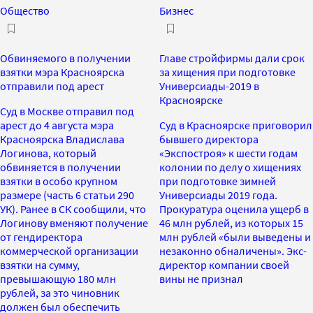
Общество
Бизнес
Обвиняемого в получении
Главе стройфирмы дали срок
взятки мэра Красноярска
за хищения при подготовке
отправили под арест
Универсиады-2019 в
Красноярске
Суд в Москве отправил под
арест до 4 августа мэра
Суд в Красноярске приговорил
Красноярска Владислава
бывшего директора
Логинова, который
«Экспостроя» к шести годам
обвиняется в получении
колонии по делу о хищениях
взятки в особо крупном
при подготовке зимней
размере (часть 6 статьи 290
Универсиады 2019 года.
УК). Ранее в СК сообщили, что
Прокуратура оценила ущерб в
Логинову вменяют получение
46 млн рублей, из которых 15
от гендиректора
млн рублей «были выведены и
коммерческой организации
незаконно обналичены». Экс-
взятки на сумму,
директор компании своей
превышающую 180 млн
вины не признал
рублей, за это чиновник
должен был обеспечить