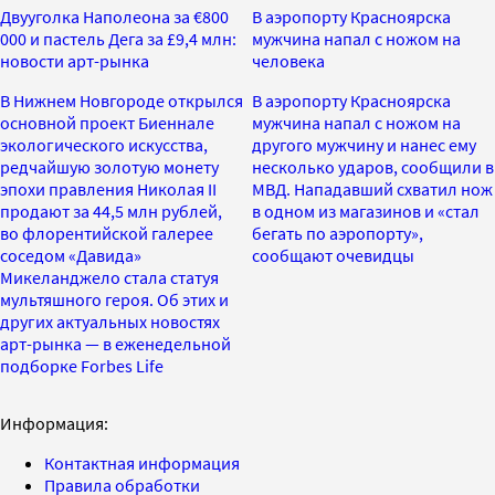
Двууголка Наполеона за €800
В аэропорту Красноярска
000 и пастель Дега за £9,4 млн:
мужчина напал с ножом на
новости арт-рынка
человека
В Нижнем Новгороде открылся
В аэропорту Красноярска
основной проект Биеннале
мужчина напал с ножом на
экологического искусства,
другого мужчину и нанес ему
редчайшую золотую монету
несколько ударов, сообщили в
эпохи правления Николая II
МВД. Нападавший схватил нож
продают за 44,5 млн рублей,
в одном из магазинов и «стал
во флорентийской галерее
бегать по аэропорту»,
соседом «Давида»
сообщают очевидцы
Микеланджело стала статуя
мультяшного героя. Об этих и
других актуальных новостях
арт-рынка — в еженедельной
подборке Forbes Life
Информация:
Контактная информация
Правила обработки