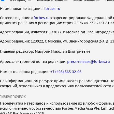
Наименование издания:
forbes.ru
Cетевое издание «
forbes.ru
» зарегистрировано Федеральной 
принятия решения о регистрации: серия Эл № ФС77-82431 от 23 
Адрес редакции, издателя: 123022, г. Москва, ул. Звенигородская 2-
Адрес редакции: 123022, г. Москва, ул. Звенигородская 2-я, д. 13, с
Главный редактор: Мазурин Николай Дмитриевич
Адрес электронной почты редакции:
press-release@forbes.ru
Номер телефона редакции:
+7 (495) 565-32-06
На информационном ресурсе применяются рекомендательные 
сведений, относящихся к предпочтениям пользователей сети 
СМИ2
SPARROW
INFOX
Перепечатка материалов и использование их в любой форме, в
исключительной собственностью Forbes Media Asia Pte. Limite
AO «АС Рус Медиа»
·
2026