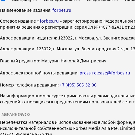
Наименование издания:
forbes.ru
Cетевое издание «
forbes.ru
» зарегистрировано Федеральной 
принятия решения о регистрации: серия Эл № ФС77-82431 от 23 
Адрес редакции, издателя: 123022, г. Москва, ул. Звенигородская 2-
Адрес редакции: 123022, г. Москва, ул. Звенигородская 2-я, д. 13, с
Главный редактор: Мазурин Николай Дмитриевич
Адрес электронной почты редакции:
press-release@forbes.ru
Номер телефона редакции:
+7 (495) 565-32-06
На информационном ресурсе применяются рекомендательные 
сведений, относящихся к предпочтениям пользователей сети 
СМИ2
SPARROW
INFOX
Перепечатка материалов и использование их в любой форме, в
исключительной собственностью Forbes Media Asia Pte. Limite
AO «АС Рус Медиа»
·
2026