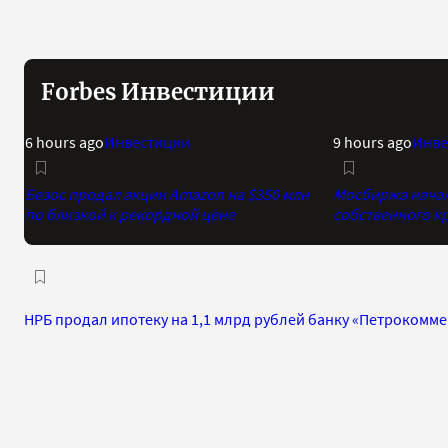
Forbes Инвестиции
6 hours ago
Инвестиции
9 hours ago
Инве
Безос продал акции Amazon на $350 млн
Мосбиржа начала
по близкой к рекордной цене
собственного к
НРБ продал ипотеку на 1,1 млрд рублей банку «Петрокомм