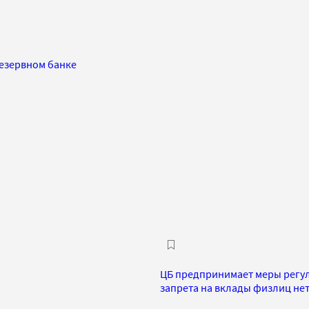
езервном банке
ЦБ предпринимает меры регул
запрета на вклады физлиц не