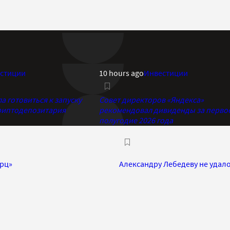
стиции
10 hours ago
Инвестиции
 готовиться к запуску
Совет директоров «Яндекса»
риптодепозитария
рекомендовал дивиденды за перво
полугодие 2026 года
ерц»
Александру Лебедеву не удало