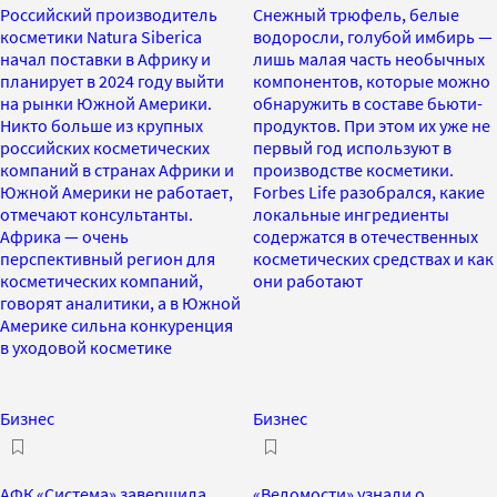
Российский производитель
Снежный трюфель, белые
косметики Natura Siberica
водоросли, голубой имбирь —
начал поставки в Африку и
лишь малая часть необычных
планирует в 2024 году выйти
компонентов, которые можно
на рынки Южной Америки.
обнаружить в составе бьюти-
Никто больше из крупных
продуктов. При этом их уже не
российских косметических
первый год используют в
компаний в странах Африки и
производстве косметики.
Южной Америки не работает,
Forbes Life разобрался, какие
отмечают консультанты.
локальные ингредиенты
Африка — очень
содержатся в отечественных
перспективный регион для
косметических средствах и как
косметических компаний,
они работают
говорят аналитики, а в Южной
Америке сильна конкуренция
в уходовой косметике
Бизнес
Бизнес
АФК «Система» завершила
«Ведомости» узнали о