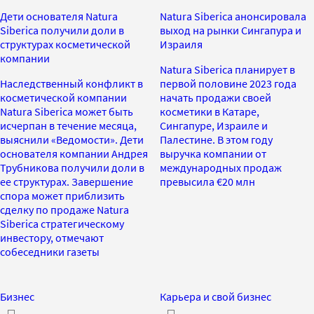
Дети основателя Natura
Natura Siberica анонсировала
Siberica получили доли в
выход на рынки Сингапура и
структурах косметической
Израиля
компании
Natura Siberica планирует в
Наследственный конфликт в
первой половине 2023 года
косметической компании
начать продажи своей
Natura Siberica может быть
косметики в Катаре,
исчерпан в течение месяца,
Сингапуре, Израиле и
выяснили «Ведомости». Дети
Палестине. В этом году
основателя компании Андрея
выручка компании от
Трубникова получили доли в
международных продаж
ее структурах. Завершение
превысила €20 млн
спора может приблизить
сделку по продаже Natura
Siberica стратегическому
инвестору, отмечают
собеседники газеты
Бизнес
Карьера и свой бизнес