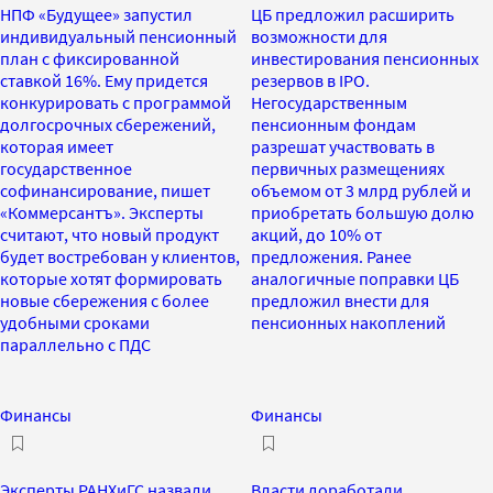
НПФ «Будущее» запустил
ЦБ предложил расширить
индивидуальный пенсионный
возможности для
план с фиксированной
инвестирования пенсионных
ставкой 16%. Ему придется
резервов в IPO.
конкурировать с программой
Негосударственным
долгосрочных сбережений,
пенсионным фондам
которая имеет
разрешат участвовать в
государственное
первичных размещениях
софинансирование, пишет
объемом от 3 млрд рублей и
«Коммерсантъ». Эксперты
приобретать большую долю
считают, что новый продукт
акций, до 10% от
будет востребован у клиентов,
предложения. Ранее
которые хотят формировать
аналогичные поправки ЦБ
новые сбережения с более
предложил внести для
удобными сроками
пенсионных накоплений
параллельно с ПДС
Финансы
Финансы
Эксперты РАНХиГС назвали
Власти доработали