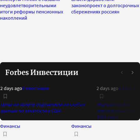
неудовлетворительными
законопроект о долгосрочных
итоги реформы пенсионных
сбережениях россиян
накоплений
Forbes Инвестиции
2 days ago
Инвестиции
2 days ago
Инвестиц
Цены на золото подскочили на слабых
Индикатор Bank of 
данных по занятости в США
максимальный опти
2021 года
Финансы
Финансы