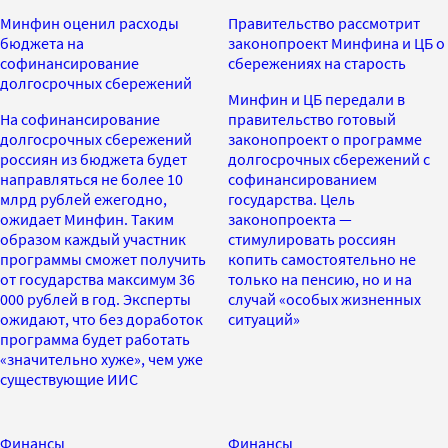
Минфин оценил расходы
Правительство рассмотрит
бюджета на
законопроект Минфина и ЦБ о
софинансирование
сбережениях на старость
долгосрочных сбережений
Минфин и ЦБ передали в
На софинансирование
правительство готовый
долгосрочных сбережений
законопроект о программе
россиян из бюджета будет
долгосрочных сбережений с
направляться не более 10
софинансированием
млрд рублей ежегодно,
государства. Цель
ожидает Минфин. Таким
законопроекта —
образом каждый участник
стимулировать россиян
программы сможет получить
копить самостоятельно не
от государства максимум 36
только на пенсию, но и на
000 рублей в год. Эксперты
случай «особых жизненных
ожидают, что без доработок
ситуаций»
программа будет работать
«значительно хуже», чем уже
существующие ИИС
Финансы
Финансы