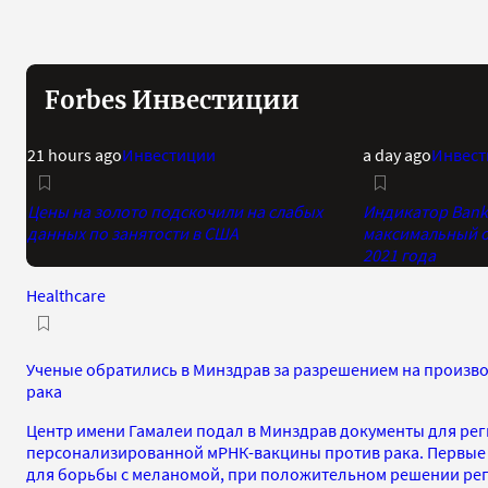
Forbes Инвестиции
21 hours ago
Инвестиции
a day ago
Инвест
Цены на золото подскочили на слабых
Индикатор Bank 
данных по занятости в США
максимальный о
2021 года
Healthcare
Ученые обратились в Минздрав за разрешением на произв
рака
Центр имени Гамалеи подал в Минздрав документы для ре
персонализированной мРНК-вакцины против рака. Первые 
для борьбы с меланомой, при положительном решении рег