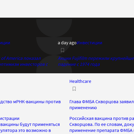
иции
a day ago
Инвестиции
of America показал
Акции Fujifilm пережили крупнейше
птимизм инвесторов с
падение с 1974 года
Healthcare
одство мРНК-вакцины против
Глава ФМБА Скворцова заявил
применению
гистрации
Российская вакцина против р
вакцины будут применяться
Скворцова. По ее словам, до
улятора это возможно в
применение препарата ФМБА н