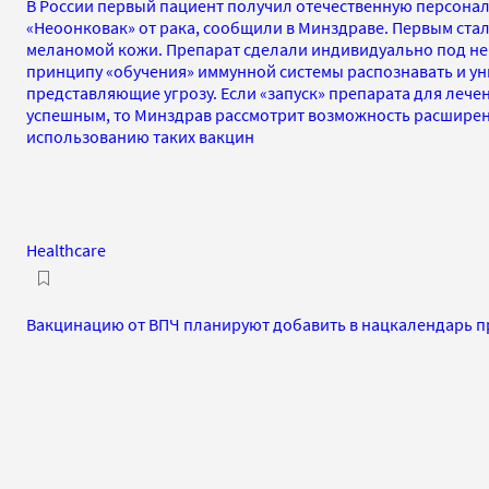
В России первый пациент получил отечественную персон
«Неоонковак» от рака, сообщили в Минздраве. Первым стал
меланомой кожи. Препарат сделали индивидуально под нег
принципу «обучения» иммунной системы распознавать и ун
представляющие угрозу. Если «запуск» препарата для леч
успешным, то Минздрав рассмотрит возможность расширен
использованию таких вакцин
Healthcare
Вакцинацию от ВПЧ планируют добавить в нацкалендарь пр