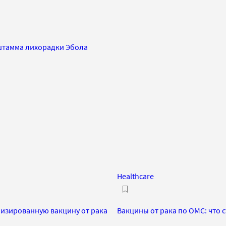
 штамма лихорадки Эбола
Healthcare
лизированную вакцину от рака
Вакцины от рака по ОМС: что