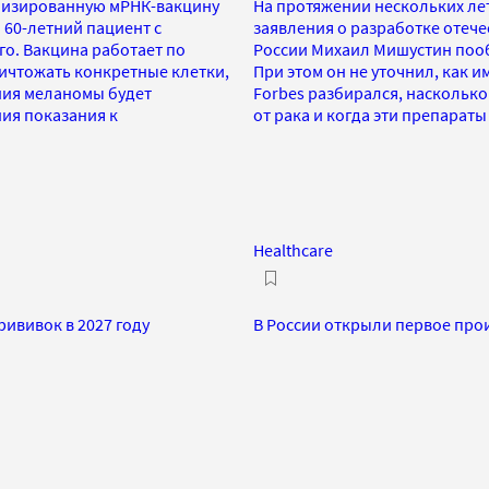
ализированную мРНК-вакцину
На протяжении нескольких ле
 60-летний пациент с
заявления о разработке отече
о. Вакцина работает по
России Михаил Мишустин пооб
ичтожать конкретные клетки,
При этом он не уточнил, как 
ения меланомы будет
Forbes разбирался, наскольк
ия показания к
от рака и когда эти препараты
Healthcare
ививок в 2027 году
В России открыли первое про