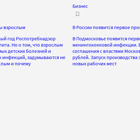
Бизнес
ы взрослым
В России появится первое пр
ждый год Роспотребнадзор
В Подмосковье появится перв
ита. Но о том, что взрослым
менингококковой инфекции. Е
ых детских болезней и
соглашения с властями Москов
х инфекций, задумываются не
рублей. Запуск производства 
слым и почему
новых рабочих мест