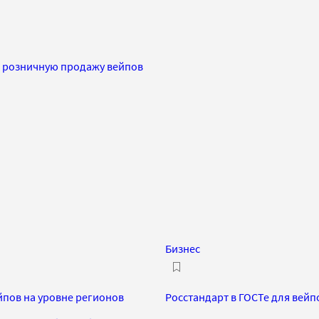
на розничную продажу вейпов
Бизнес
йпов на уровне регионов
Росстандарт в ГОСТе для вей