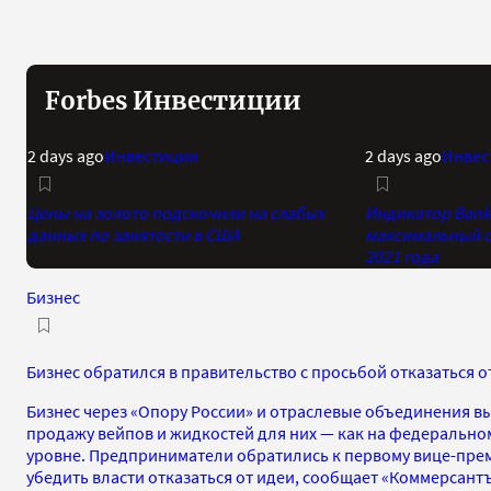
Forbes Инвестиции
2 days ago
Инвестиции
2 days ago
Инвес
Цены на золото подскочили на слабых
Индикатор Bank 
данных по занятости в США
максимальный о
2021 года
Бизнес
Бизнес обратился в правительство с просьбой отказаться о
Бизнес через «Опору России» и отраслевые объединения вы
продажу вейпов и жидкостей для них — как на федеральном
уровне. Предприниматели обратились к первому вице-пре
убедить власти отказаться от идеи, сообщает «Коммерсантъ