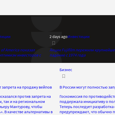
тиции
2 days ago
Инвестиции
of America показал
Акции Fujifilm пережили крупнейше
птимизм инвесторов с
падение с 1974 года
Бизнес
т запрета на продажу вейпов
В России могут полностью зап
сказался против запрета на
Госкомиссия по противодейс
, так и на региональном
поддержала инициативу о полн
мьеру Мантурову, чтобы
Теперь последует разработка
». В качестве альтернативы в
предупреждают, что обычно п