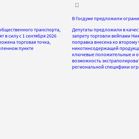
В Госдуме предложили ограни
 общественного транспорта,
Депутаты предложили в качес
 в силу с 1 сентября 2026
запрету торговли вейпами Ни
ложена торговая точка,
поправка внесена ко второму
еленном пункте
никотинсодержащей продукци
ключевые положительные и от
возможность экстраполировать
региональной специфики огра