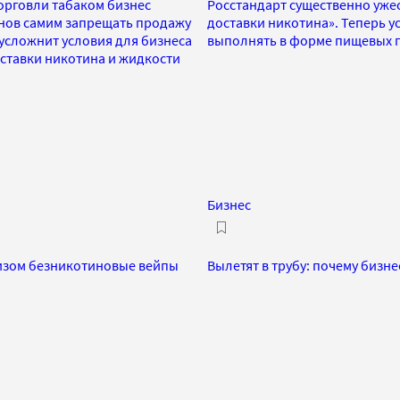
орговли табаком бизнес
Росстандарт существенно уже
онов самим запрещать продажу
доставки никотина». Теперь у
усложнит условия для бизнеса
выполнять в форме пищевых п
ставки никотина и жидкости
Бизнес
изом безникотиновые вейпы
Вылетят в трубу: почему бизне