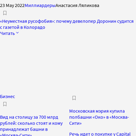
23 May 2022
Миллиардеры
Анастасия Ляликова
«Неуместная русофобия»: почему девелопер Доронин судится
c газетой в Колорадо
Читать
Бизнес
Московская мэрия купила
Вид на столицу за 700 млрд
полбашни «Око» в «Москва-
рублей: сколько стоят и кому
Сити»
принадлежат башни в
Речь идет о покупке у Capital
«Москва-Сити»