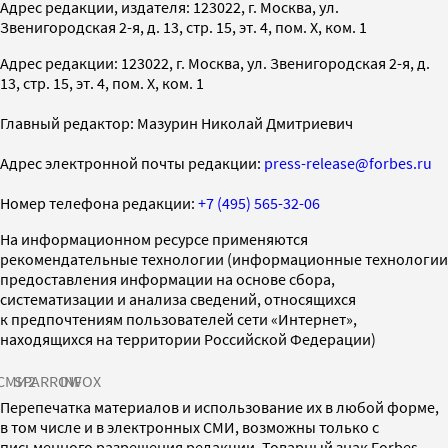
Адрес редакции, издателя: 123022, г. Москва, ул.
Звенигородская 2-я, д. 13, стр. 15, эт. 4, пом. X, ком. 1
Адрес редакции: 123022, г. Москва, ул. Звенигородская 2-я, д.
13, стр. 15, эт. 4, пом. X, ком. 1
Главный редактор: Мазурин Николай Дмитриевич
Адрес электронной почты редакции:
press-release@forbes.ru
Номер телефона редакции:
+7 (495) 565-32-06
На информационном ресурсе применяются
рекомендательные технологии (информационные технологии
предоставления информации на основе сбора,
систематизации и анализа сведений, относящихся
к предпочтениям пользователей сети «Интернет»,
находящихся на территории Российской Федерации)
СМИ2
SPARROW
INFOX
Перепечатка материалов и использование их в любой форме,
в том числе и в электронных СМИ, возможны только с
письменного разрешения редакции. Товарный знак Forbes