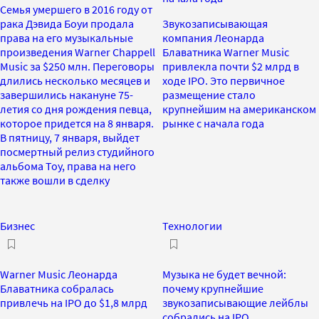
Семья умершего в 2016 году от
рака Дэвида Боуи продала
Звукозаписывающая
права на его музыкальные
компания Леонарда
произведения Warner Chappell
Блаватника Warner Music
Music за $250 млн. Переговоры
привлекла почти $2 млрд в
длились несколько месяцев и
ходе IPO. Это первичное
завершились накануне 75-
размещение стало
летия со дня рождения певца,
крупнейшим на американском
которое придется на 8 января.
рынке с начала года
В пятницу, 7 января, выйдет
посмертный релиз студийного
альбома Toy, права на него
также вошли в сделку
Бизнес
Технологии
Warner Music Леонарда
Музыка не будет вечной:
Блаватника собралась
почему крупнейшие
привлечь на IPO до $1,8 млрд
звукозаписывающие лейблы
собрались на IPO