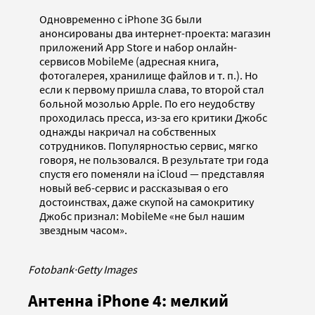
Одновременно с iPhone 3G были
анонсированы два интернет-проекта: магазин
приложений App Store и набор онлайн-
сервисов MobileMe (адресная книга,
фотогалерея, хранилище файлов и т. п.). Но
если к первому пришла слава, то второй стал
больной мозолью Apple. По его неудобству
проходилась пресса, из-за его критики Джобс
однажды накричал на собственных
сотрудников. Популярностью сервис, мягко
говоря, не пользовался. В результате три года
спустя его поменяли на iCloud — представляя
новый веб-сервис и рассказывая о его
достоинствах, даже скупой на самокритику
Джобс признал: MobileMe «не был нашим
звездным часом».
Fotobank
·
Getty Images
Антенна iPhone 4: мелкий