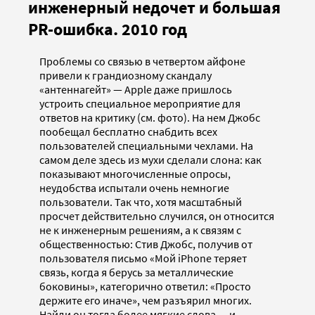
инженерный недочет и большая
PR-ошибка. 2010 год
Проблемы со связью в четвертом айфоне
привели к грандиозному скандалу
«антеннагейт» — Apple даже пришлось
устроить специальное мероприятие для
ответов на критику (см. фото). На нем Джобс
пообещал бесплатно снабдить всех
пользователей специальными чехлами. На
самом деле здесь из мухи сделали слона: как
показывают многочисленные опросы,
неудобства испытали очень немногие
пользователи. Так что, хотя масштабный
просчет действительно случился, он относится
не к инженерным решениям, а к связям с
общественностью: Стив Джобс, получив от
пользователя письмо «Мой iPhone теряет
связь, когда я берусь за металлические
боковины», категорично ответил: «Просто
держите его иначе», чем разъярил многих.
Найди он тогда более мягкие слова — и,