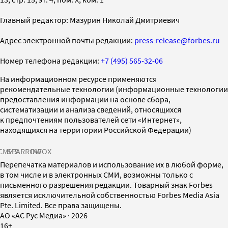
Главный редактор: Мазурин Николай Дмитриевич
Адрес электронной почты редакции:
press-release@forbes.ru
Номер телефона редакции:
+7 (495) 565-32-06
На информационном ресурсе применяются
рекомендательные технологии (информационные технологии
предоставления информации на основе сбора,
систематизации и анализа сведений, относящихся
к предпочтениям пользователей сети «Интернет»,
находящихся на территории Российской Федерации)
СМИ2
SPARROW
INFOX
Перепечатка материалов и использование их в любой форме,
в том числе и в электронных СМИ, возможны только с
письменного разрешения редакции. Товарный знак Forbes
является исключительной собственностью Forbes Media Asia
Pte. Limited. Все права защищены.
AO «АС Рус Медиа»
·
2026
16+