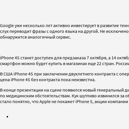
Google уже несколько лет активно инвестирует в развитие тех
слух переводит фразы с одного языка на другой. Не исключено
обнаружится аналогичный сервис.
iPhone 4S станет доступен для предзаказа 7 октября, а 14 окт
смартфон можно будет купить в магазинах еще 22 стран. России
В США iPhone 4S при заключении двухлетнего контракта с опера
цена iPhone 4S без контракта пока неизвестна.
В конце презентации на сцене появился новый генеральный ди
по медицинским обстоятельствам. Кук шутливо извинился за об
стало понятно, что Apple не покажет iPhone 5, акции компани