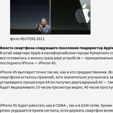
фото REUTERS 2011
Вместо смартфона следующего поколения гендиректор Apple 
В штаб-квартире Apple в калифорнийском городе Купертино со
все готовились к анонсу сразу двух устройств — принципиаль
последнего iPhone — iPhone 4S.
iPhone 4S выглядит точно так же, как и его предшественник. 
смартфона осталось прежней, зато значительно улучшилась зад
устаревшего процессора A4 он получил двухъядерный A5 — тако
будет выдерживать 10 часов просмотра видео, 40 часов прослу
iPhone 4S будет работать как в CDMA-, так и в GSM-сетях. Кро
резко ухудшается прием сигнала, если держать смартфон всем