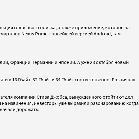
ункция голосового поиска, а также приложение, которое на
смартфон Nexus Prime с новейшей версией Android, там
алии, Франции, Германии и Японии. А уже 28 октября новый
ти в 16 Гбайт, 32 Гбайт и 64 Гбайт соответственно. Розничная
ователя компании Стива Джобса, вынужденного отойти от дел
я на извинения, инвесторы уже выразили разочарование: когда
е начали дорожать.