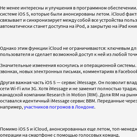
Не менее интересны и улучшения в программном обеспечении. 
системе iOS 5, которые были анонсированы летом. iCloud фак
связывает и синхронизирует между собой все устройства польз
автоматически станет доступна на iPоd, а закрытую на iPad кн
Однако этим функции iCloud не ограничиваются: ключевым для
пользователя и сделает возможной доступ к ней из любой точки
Значительные изменения коснулись и операционной системы. 
звонках, новых электронных письмах, комментариях в Faceboo
Другая важная часть iOS 5 — сервис iMessage. Он позволит вл
сети Wi-Fi или 3G. Хотя iMessage и не заменит полностью тра
канадской компании Research in Motion (RIM). Доля RIM на ры
оставался идентичный iMessage сервис BBM. Переданные через
например,
участников погромов в Лондоне
.
Помимо iOS 5 и iCloud, анонсированных еще летом, топ-менед
операции на смартфоне с помощью голосовых команд.