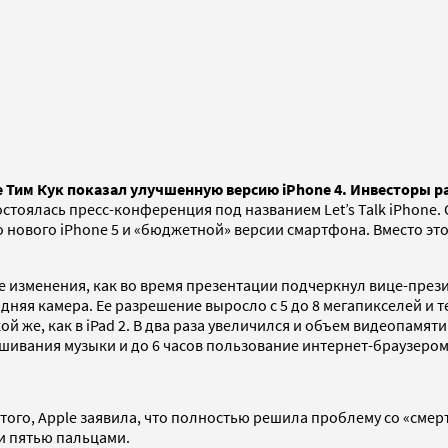
Тим Кук показал улучшенную версию iPhone 4. Инвесторы ра
стоялась пресс-конференция под названием Let’s Talk iPhone.
но нового iPhone 5 и «бюджетной» версии смартфона. Вместо 
Все изменения, как во время презентации подчеркнул вице-през
няя камера. Ее разрешение выросло с 5 до 8 мегапикселей и те
й же, как в iPad 2. В два раза увеличился и объем видеопамят
шивания музыки и до 6 часов пользование интернет-браузером 
ме того, Apple заявила, что полностью решила проблему со «сме
и пятью пальцами.