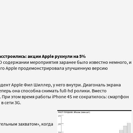
сстроились: акции Apple рухнули на 5%
 О содержании мероприятия заранее было известно немного, и
этого Apple продемонстрировала улучшенную версию
идент Apple Фил Шиллер, у него внутри. Диагональ экрана
перь она способна снимать full-hd ролики. Вместо
и. При этом время работы iPhone 4S не сократилось: смартфон
в сети 3G.
ртельным захватом», когда