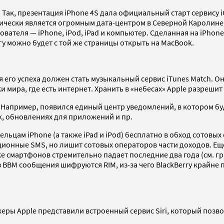
Так, презентация iPhone 4S дала официальный старт сервису 
тически является огромным дата-центром в Северной Каролине
ователя — iPhone, iPod, iPad и компьютер. Сделанная на iPho
игу можно будет с той же страницы открыть на MacBook.
 его успеха должен стать музыкальный сервис iTunes Match. О
 мира, где есть интернет. Хранить в «небесах» Apple разрешит
Например, появился единый центр уведомлений, в котором бу
k, обновлениях для приложений и пр.
адельцам iPhone (а также iPad и iPod) бесплатно в обход сот
диционные SMS, но лишит сотовых операторов части доходов. Ещ
нке смартфонов стремительно падает последние два года (см. 
 BBM сообщения шифруются RIM, из-за чего BlackBerry крайне
жеры Apple представили встроенный сервис Siri, который поз