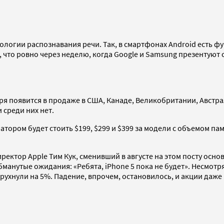
нологии распознавания речи. Так, в cмартфонах Android есть ф
, что ровно через неделю, когда Google и Samsung презентуют 
ября появится в продаже в США, Канаде, Великобритании, Австр
 среди них нет.
тором будет стоить $199, $299 и $399 за модели с объемом памя
ректор Apple Тим Кук, сменивший в августе на этом посту осн
манутые ожидания: «Ребята, iPhone 5 пока не будет». Несмотр
и рухнули на 5%. Падение, впрочем, остановилось, и акции даж