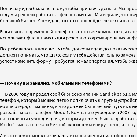
Поначалу идея была не в том, чтобы привлечь деньги. Мы прос
году мы решили работать с флеш-памятью. Мы верили, что тв
большой бизнес. Я ожидал, что это произойдет через пять-шес
Если взять современный телефон, это тот же компьютер, и в н
используют флеш-память для резервного архивирования инфор
Потребовалось много лет, чтобы довести идею до практическог
должен понимать, что, даже если у тебя действительно замечат
успеет изменить форму. Требуется немало терпения, чтобы ждат
— Почему вы занялись мобильными телефонами?
— В 2006 году я продал свой бизнес компании Sandisk за $1,6
телефон, который можно легко подключить к другим устройств
компьютера, от машины, и что должен быть легкий путь их к 
разрабатывать телефон Modu 1. Компанию учредили в 2007 год
наш главный субподрядчик, который должен был разработать 
Modu 1 вышел позже и без той экосистемы вокруг него, котор
А в это время рынок развивался в направлении смартфонов «вс