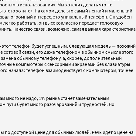
ростым в использовании». Мы хотели сделать что-то
 этого хотите». На самом деле это самый легкий и маленький
вызвал огромный интерес, это уникальный телефон. Он удобен
ним легко работать, он высококлассно передает голосовую
нить. Качество связи, возможно, самая важная характеристика
то этот телефон будет успешным. Следующая модель — похожий
 без сотовой связи, его даже телефоном в обычном смысле этого
 не замена обычному телефону, а, скорее, дополнительный
еточные компьютеры с сенсорными экранами без клавиатуры
мого начала: телефон взаимодействует с компьютером, точнее
Нам много не надо, 1% рынка станет замечательным
том пути будет много разочарований и трудностей. Но
 по доступной цене для обычных людей. Речь идет о цене на