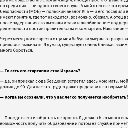
но среди них — ни одного своего внука. А мой отец все это 
безопасности (МОБ) — польский аналог КГБ — и его посадили в
имеют понятия, где тот находится, возможно, сбежал. А отец 
после задержания его вызвали и зачитали обвинение: поддержк
деятельности против правительства и компартии. Наказание —
Через месяц после ареста отца моя бабушка умерла от разрыва 
пришлось выживать. Я думаю, существует очень близкая взаи
много бороться.
— То есть его стартапом стал Израиль?
— Да, он приехал сюда без денег, встретил здесь мою мать. Мой
дожил до 90. Для нас это трудно даже представить: в тюрьме М
— Когда вы осознали, что у вас легко получается изобретать
— Прежде всего изобретать не просто. Я должен был много и н
возможность получить образование и потом на службе примети