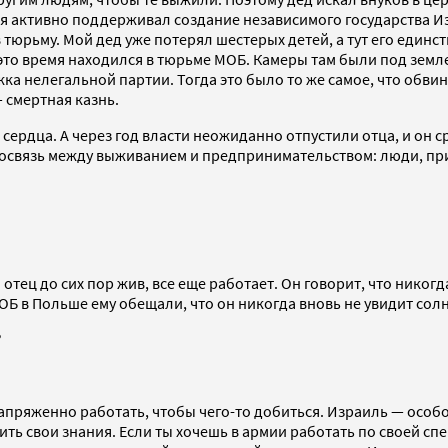
время активно поддерживал создание независимого государства
 тюрьму. Мой дед уже потерял шестерых детей, а тут его един
в это время находился в тюрьме МОБ. Камеры там были под зем
а нелегальной партии. Тогда это было то же самое, что обвин
 смертная казнь.
сердца. А через год власти неожиданно отпустили отца, и он ср
мосвязь между выживанием и предпринимательством: люди, пр
 отец до сих пор жив, все еще работает. Он говорит, что никогд
ОБ в Польше ему обещали, что он никогда вновь не увидит солн
?
апряженно работать, чтобы чего-то добиться. Израиль — особое
ть свои знания. Если ты хочешь в армии работать по своей сп