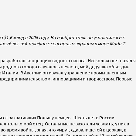
1,6 млрд в 2006 году. Но изобретатель не успокоился и с
амый легкий телефон с сенсорным экраном в мире Modu T.
 разработал концепцию водного насоса. Несколько лет назад я
елы родного города случалось нечасто, мой дедушка объездил
 из Италии. В Австрии он изучал управление промышленным
ь предпринимательством, инновациями и творчеством. Первые
.
ли от захвативших Польшу немцев. Шесть лет в России
л только мой отец. Остальные не захотели уезжать, у них в
 время войны, зная, что умрут, сдавали детей в церкви, в
вях и у приемных родителей. Он сумел найти 17 детей евреев,