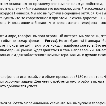
этом оставаться по-прежнему очень маленьким устройством, п
изом «маленький, насколько это возможно, умный, насколько вы
рекордов Гиннесса. Мы его выпустили в середине октября. Он 
ет купить что-то современное и при этом не очень дорогое. С 
она. Иногда люди забывают, что первая задача телефона — зво
 всем мире, телефон вызвал огромный интерес. Мы уверены, ч
ют обычно в смартфонах. —
Forbes
). Но это будет wi-fi аппарат
стет покрытие wi-fi, так что рынок для вайфона уже есть. Это
мпьютерный рынок будет двигаться в этом направлении. Табл
мпаньоном для таблеточного компьютера. Как мы и думали с са
телефонов гигантский, его объем превышает $130 млрд в год. 
олгосрочная задача. Для нее потребуется много работать, на э
кто добивается успеха.
мся работать в премиальном сегменте. Мы выпускаем телефоны