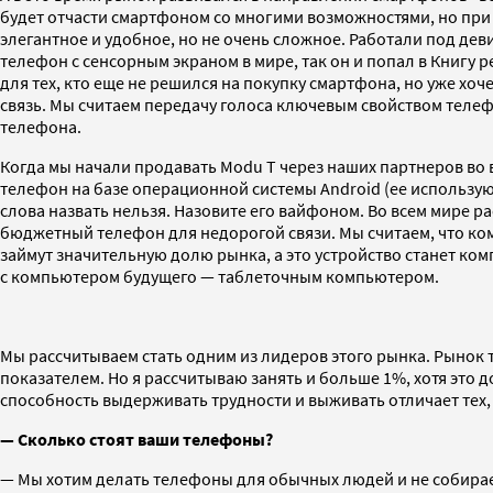
будет отчасти смартфоном со многими возможностями, но при 
элегантное и удобное, но не очень сложное. Работали под дев
телефон с сенсорным экраном в мире, так он и попал в Книгу 
для тех, кто еще не решился на покупку смартфона, но уже хоч
связь. Мы считаем передачу голоса ключевым свойством телеф
телефона.
Когда мы начали продавать Modu T через наших партнеров во
телефон на базе операционной системы Android (ее использу
слова назвать нельзя. Назовите его вайфоном. Во всем мире ра
бюджетный телефон для недорогой связи. Мы считаем, что ко
займут значительную долю рынка, а это устройство станет ко
с компьютером будущего — таблеточным компьютером.
Мы рассчитываем стать одним из лидеров этого рынка. Рынок 
показателем. Но я рассчитываю занять и больше 1%, хотя это д
способность выдерживать трудности и выживать отличает тех, 
— Cколько стоят ваши телефоны?
— Мы хотим делать телефоны для обычных людей и не собирае