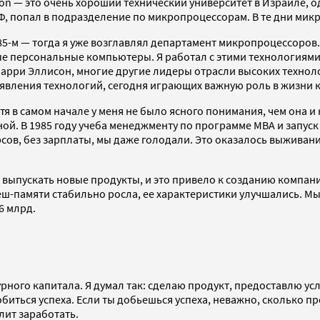
chnion — это очень хороший технический университет в Израиле,
МФ, попал в подразделение по микропроцессорам. В те дни ми
985-м — тогда я уже возглавлял департамент микропроцессоров. 
ые персональные компьютеры. Я работал с этими технологиями 
 Ларри Эллисон, многие другие лидеры отрасли высоких технол
явления технологий, сегодня играющих важную роль в жизни 
 в самом начале у меня не было ясного понимания, чем она и 
ной. В 1985 году учеба менеджменту по программе MBA и запуск
сов, без зарплаты, мы даже голодали. Это оказалось выживани
 выпускать новые продукты, и это привело к созданию компани
еш-памяти стабильно росла, ее характеристики улучшались. Мы
6 млрд.
ного капитала. Я думал так: сделаю продукт, предоставлю усл
обиться успеха. Если ты добьешься успеха, неважно, сколько 
лит заработать.