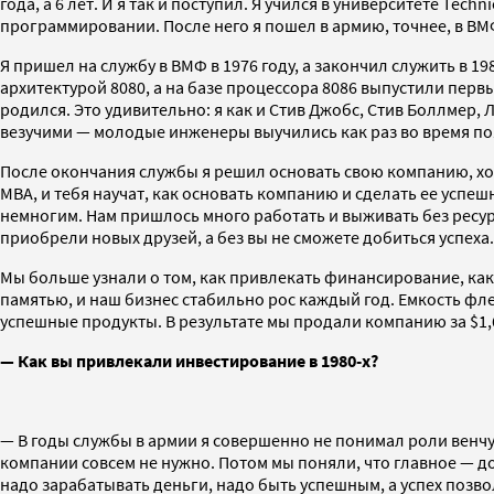
года, а 6 лет. И я так и поступил. Я учился в университете Te
программировании. После него я пошел в армию, точнее, в В
Я пришел на службу в ВМФ в 1976 году, а закончил служить в 1
архитектурой 8080, а на базе процессора 8086 выпустили перв
родился. Это удивительно: я как и Стив Джобс, Стив Боллмер,
везучими — молодые инженеры выучились как раз во время по
После окончания службы я решил основать свою компанию, хотя
MBA, и тебя научат, как основать компанию и сделать ее успеш
немногим. Нам пришлось много работать и выживать без ресур
приобрели новых друзей, а без вы не сможете добиться успеха.
Мы больше узнали о том, как привлекать финансирование, как
памятью, и наш бизнес стабильно рос каждый год. Емкость фл
успешные продукты. В результате мы продали компанию за $1,
— Как вы привлекали инвестирование в 1980-х?
— В годы службы в армии я совершенно не понимал роли венчур
компании совсем не нужно. Потом мы поняли, что главное — д
надо зарабатывать деньги, надо быть успешным, а успех позво