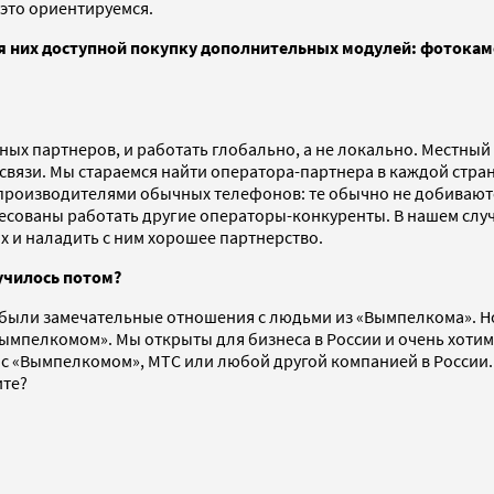
 это ориентируемся.
я них доступной покупку дополнительных модулей: фотокаме
ных партнеров, и работать глобально, а не локально. Местны
связи. Мы стараемся найти оператора-партнера в каждой стране
 производителями обычных телефонов: те обычно не добивают
ересованы работать другие операторы-конкуренты. В нашем сл
х и наладить с ним хорошее партнерство.
училось потом?
с были замечательные отношения с людьми из «Вымпелкома». Н
Вымпелкомом». Мы открыты для бизнеса в России и очень хотим
 «Вымпелкомом», МТС или любой другой компанией в России. Я
ите?