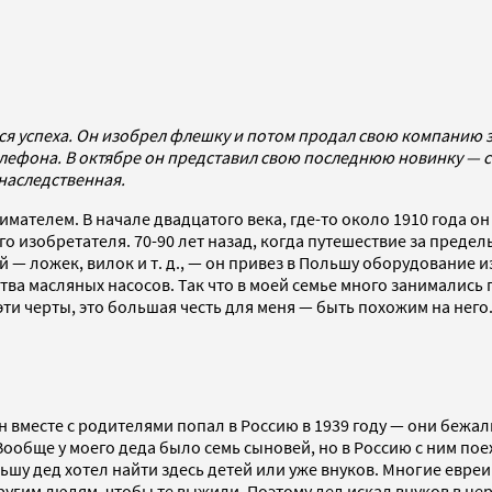
успеха. Он изобрел флешку и потом продал свою компанию за $
лефона. В октябре он представил свою последнюю новинку — с
 наследственная.
ателем. В начале двадцатого века, где-то около 1910 года он
его изобретателя. 70-90 лет назад, когда путешествие за пред
 — ложек, вилок и т. д., — он привез в Польшу оборудование
тва масляных насосов. Так что в моей семье много занималис
 эти черты, это большая честь для меня — быть похожим на него
он вместе с родителями попал в Россию в 1939 году — они бежа
обще у моего деда было семь сыновей, но в Россию с ним поеха
 дед хотел найти здесь детей или уже внуков. Многие евреи во
гим людям, чтобы те выжили. Поэтому дед искал внуков в церк