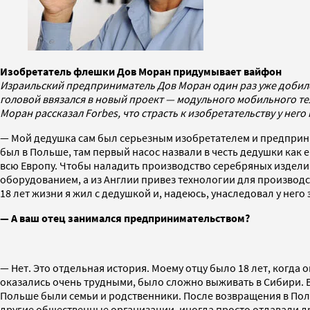
Изобретатель флешки Дов Моран придумывает вайфон
Израильский предприниматель Дов Моран один раз уже добился 
головой ввязался в новый проект — модульного мобильного те
Моран рассказал Forbes, что страсть к изобретательству у него
— Мой дедушка сам был серьезным изобретателем и предприним
был в Польше, там первый насос назвали в честь дедушки как 
всю Европу. Чтобы наладить производство серебряных изделий
оборудованием, а из Англии привез технологии для производс
18 лет жизни я жил с дедушкой и, надеюсь, унаследовал у него
— А ваш отец занимался предпринимательством?
— Нет. Это отдельная история. Моему отцу было 18 лет, когда 
оказались очень трудными, было сложно выживать в Сибири. Во
Польше были семьи и родственники. После возвращения в Польшу
другие общественные организации, иногда просто отдавали дру