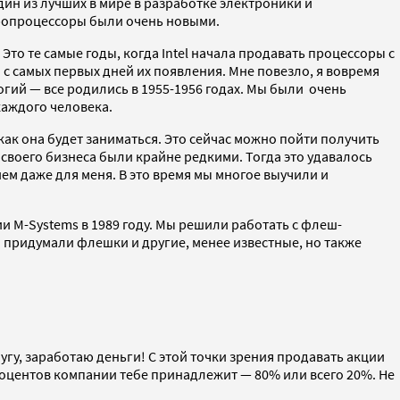
 один из лучших в мире в разработке электроники и
кропроцессоры были очень новыми.
Это те самые годы, когда Intel начала продавать процессоры с
с самых первых дней их появления. Мне повезло, я вовремя
огий — все родились в 1955-1956 годах. Мы были очень
каждого человека.
как она будет заниматься. Это сейчас можно пойти получить
 своего бизнеса были крайне редкими. Тогда это удавалось
ем даже для меня. В это время мы многое выучили и
и M-Systems в 1989 году. Мы решили работать с флеш-
 придумали флешки и другие, менее известные, но также
угу, заработаю деньги! С этой точки зрения продавать акции
процентов компании тебе принадлежит — 80% или всего 20%. Не