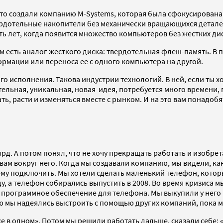
то создали компанию M-Systems, которая была сфокусирована н
ердотельные накопители без механически вращающихся деталей
ть лет, когда появится множество компьютеров без жестких дис
ем есть аналог жесткого диска: твердотельная флеш-память. В
мации или переноса ее с одного компьютера на другой.
о исполнения. Такова индустрии технологий. В ней, если ты х
ельная, уникальная, новая идея, потребуется много времени, п
ь, расти и изменяться вместе с рынком. И на это вам понадобя
 млрд. А потом понял, что не хочу прекращать работать и изоб
ам вокруг него. Когда мы создавали компанию, мы видели, как
нему подключить. Мы хотели сделать маленький телефон, котор
у, а телефон собирались выпустить в 2008. Во время кризиса 
программное обеспечение для телефона. Мы выкупили у него 
ую мы надеялись выстроить с помощью других компаний, пока 
е в одном». Потом мы решили работать дальше, сказали себе: 