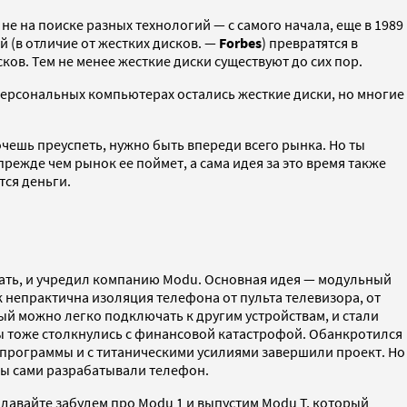
е на поиске разных технологий — с самого начала, еще в 1989
 (в отличие от жестких дисков. —
Forbes
) превратятся в
ков. Тем не менее жесткие диски существуют до сих пор.
 персональных компьютерах остались жесткие диски, но многие
очешь преуспеть, нужно быть впереди всего рынка. Но ты
режде чем рынок ее поймет, а сама идея за это время также
тся деньги.
ретать, и учредил компанию Modu. Основная идея — модульный
 непрактична изоляция телефона от пульта телевизора, от
ый можно легко подключать к другим устройствам, и стали
мы тоже столкнулись с финансовой катастрофой. Обанкротился
программы и с титаническими усилиями завершили проект. Но
мы сами разрабатывали телефон.
«давайте забудем про Modu 1 и выпустим Modu T, который