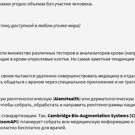
 каких угодно объемах без участия человека.
тику доступной в любом уголке мира)
ели множество различных тестеров и анализаторов крови (на
ие в крови опухолевые клетки. Но самая заметная тенденция
 своем пытаются удаленно совершенствовать медицину в отдал
 общаться с врачом через специальное приложение и не трат
ую рентгенологическую (
AlemHealth
) или дерматологическую 
 чтобы собрать, обработать и направить рентгенограммы паци
к стандартизации. Так,
Cambridge Bio-Augmentation Systems (C
loomAPI
) планирует собрать всю медицинскую информацию о 
солютно бесплатно для врачей.