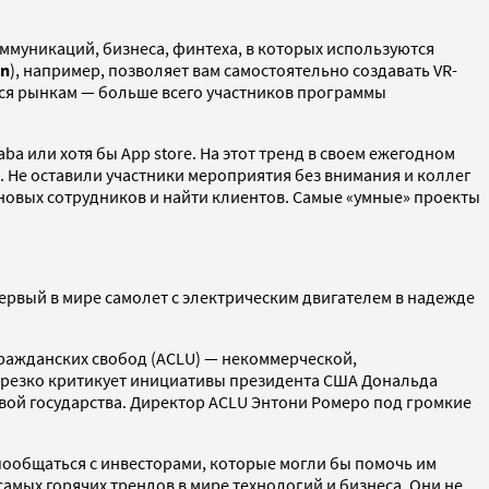
ммуникаций, бизнеса, финтеха, в которых используются
on
), например, позволяет вам самостоятельно создавать VR-
ся рынкам — больше всего участников программы
a или хотя бы App store. На этот тренд в своем ежегодном
. Не оставили участники мероприятия без внимания и коллег
 новых сотрудников и найти клиентов. Самые «умные» проекты
первый в мире самолет с электрическим двигателем в надежде
гражданских свобод (ACLU) — некоммерческой,
с резко критикует инициативы президента США Дональда
авой государства. Директор ACLU Энтони Ромеро под громкие
пообщаться с инвесторами, которые могли бы помочь им
амых горячих трендов в мире технологий и бизнеса. Они не