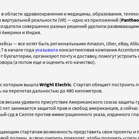
 в области здравоохранения и медицины, образования, телеко
 виртуальной реальности (VR) — одно из приложений (
Panthe
е создатели совершенно разных решений уделили развивающим
 Америки и Индия.
ы — все хотят быть региональными Amazon, Uber, eBay, Alibab
17 в начале года
указывала
консалтинговая компания Accenture
 бухгалтерии, организуют почту и доставку, помогут устроить
овора (а потом еще и оценить его качество).
, с которым вышла
Wright Electric
. Стартап обещает построить 
 на перелетах дальностью до 480 километров.
ов весьма удивило присутствие Американс­кого союза защиты 
 лет занимается защитой прав и свобод американцев, а сейча
ый суд в Сиэтле против иммиграционного указа, изданного гл
бещающим стартапам возможность представить свои проекты и 
ой долины, в свою очередь приходят, чтобы получить «срез» с