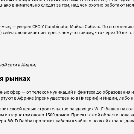
однако внимательно следят за тем, над чем охотно работают мо
 мы», — уверен CEO Y Combinator Майкл Сибель. По его мнению
) сейчас возникает интерес к чему-то такому, что через 10 лет 
ой сети в Индии)
я рынках
ных сфер — от телекоммуникаций и финтеха до образования и
тартуют в Африке (преимущественно в Нигерии) и Индии, либо 
авит своей целью строительство раздающих Wi-Fi башен на сол
 интернетом около 1500 домов. Проект в этой области показ
а. Wi-Fi Dabba проложит кабели к чайным по всей стране, да