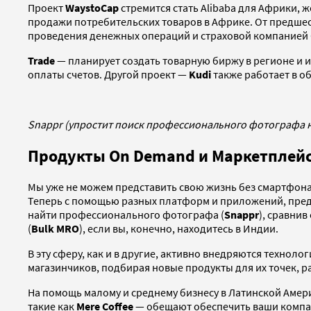
Проект
WaystoCap
стремится стать Alibaba для Африки,
продажи потребительских товаров в Африке. От предшес
проведения денежных операций и страховой компанией 
Trade
— планирует создать товарную биржу в регионе и 
оплаты счетов. Другой проект —
Kudi
также работает в 
Snappr (упростит поиск профессионального фотографа 
Продукты On Demand и Маркетплей
Мы уже не можем представить свою жизнь без смартфона 
Теперь с помощью разных платформ и приложений, предс
найти профессионального фотографа (
Snappr
), сравни
(
Bulk MRO
), если вы, конечно, находитесь в Индии.
В эту сферу, как и в другие, активно внедряются техноло
магазинчиков, подбирая новые продукты для их точек, р
На помощь малому и среднему бизнесу в Латинской Амер
такие как
Mere Coffee
— обещают обеспечить ваши компан