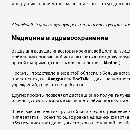
инструкцию от клиентов, распечатает все, что угодно и в
AlemHealth (сделает лучшую рентгенологическую диагнос
Медицина и здравоохранение
За два дня ведущие инвесторы Кремниевой долины увид
мобильных приложений могут выявить даже циркулирующ
врачей (например, соцсеть для онкологов —
Mednet
).
Проекты, представленные в этой области, в большинстве
приложения, как
Kangpe
или
DocTalk
— дают возможность
учреждений, если это не требуется.
Другие проекты позволяют дистанционно получить лучш
используются технологии машинного обучения для того,
Здесь, как и во многих других областях, есть стремление 
имплантатов. Проект по оцифровке медицинских карт (
B
обеспечение стоит денег для страховых компаний, но аб