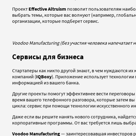
Проект
Effective Altruism
позволит пользователям наибол
выбрать темы, которые вас волнуют (например, глобаль
организации, которые подберет сервис.
Voodoo Manufacturing (без участия человека напечатает н
Сервисы для бизнеса
Стартаперы как никто другой знают, в чем нуждаются их
компаний (
IQBoxy
). Приложение использует технологии 
информацией из вашего банка.
Другие проекты помогут эффективнее вести переговоры 
время вашего телефонного разговора, которые затем вы
цикла: сервис при помощи технологии искусственного и
Даже если вы решите нанять нового сотрудника, найдет
корпоративные программы. От вас требуется лишь выбра
Voodoo Manufacturing
— заинтересовавшая инвесторов ро