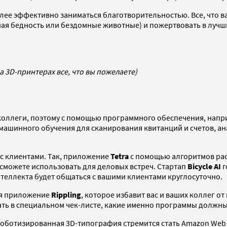
ее эффективно заниматься благотворительностью. Все, что ва
ная бедность или бездомные животные) и пожертвовать в луч
а 3D-принтерах все, что вы пожелаете)
 коллеги, поэтому с помощью программного обеспечения, напри
машинного обучения для сканирования квитанций и счетов, ан
с клиентами. Так, приложение
Tetra
с помощью алгоритмов рас
 сможете использовать для деловых встреч. Стартап
Bicycle AI
г
нтеллекта будет общаться с вашими клиентами круглосуточно.
ся приложение
Rippling
, которое избавит вас и ваших коллег от
ть в специальном чек-листе, какие именно программы должны 
ботизированная 3D-типография стремится стать Amazon Web S