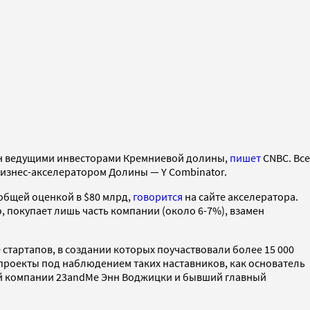
нен ведущими инвесторами Кремниевой долины,
пишет
CNBC. Все
бизнес-акселератором Долины — Y Combinator.
 общей оценкой в $80 млрд,
говорится
на сайте акселератора.
о, покупает лишь часть компании (около 6-7%), взамен
 стартапов, в создании которых поучаствовали более 15 000
и проекты под наблюдением таких наставников, как основатель
ой компании 23andMe Энн Воджицки и бывший главный