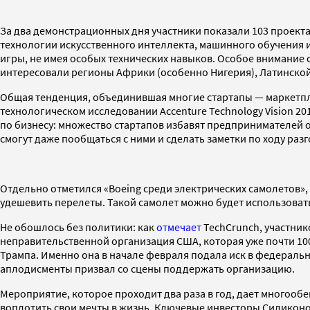
За два демонстрационных дня участники показали 103 проекта
технологии искусственного интеллекта, машинного обучения и
игры, не имея особых технических навыков. Особое внимани
интересовали регионы Африки (особенно Нигерия), Латинской
Общая тенденция, объединившая многие стартапы — маркетплейс
технологическом исследовании Accenture Technology Vision 20
по бизнесу: множество стартапов избавят предпринимателей от
смогут даже пообщаться с ними и сделать заметки по ходу разг
Отдельно отметился «Boeing среди электрических самолетов»
удешевить перелеты. Такой самолет можно будет использовать
Не обошлось без политики: как
отмечает
TechCrunch, участник
неправительственной организация США, которая уже почти 100
Трампа. Именно она в начале февраля подала иск в федеральн
аплодисменты призвал со сцены поддержать организацию.
Мероприятие, которое проходит два раза в год, дает многоо
воплотить свои мечты в жизнь. Ключевые инвесторы Силиконов