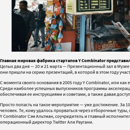
Главная мировая фабрика стартапов Y Combinator представи
Целых два дня — 20 и 21 марта — Презентационный зал в Му
они пришли на серию презентаций, в которой в этом году уча
С момента своего основания в 2005 году Y Combinator, или как
Среди наиболее успешных выпускников программы акселерации: A
обеспечивая ее инструкциями и советами, а также давая досту
Просто попасть на такое мероприятие — уже достижение. За 10
человек. Те, кому удалось прорваться через отборочные туры
Y Combinator Сэм Альтман, соучредитель и главный исполни
операционный директор Twitter Али Раугани.