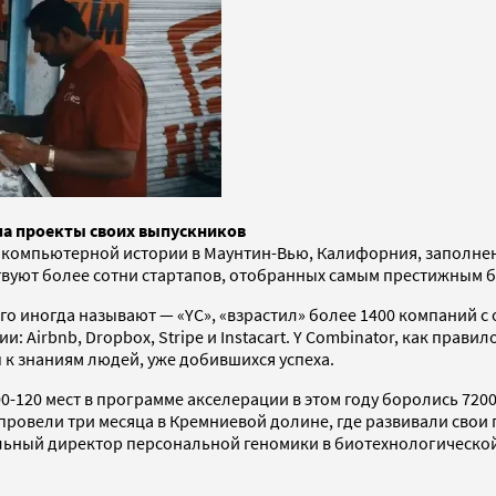
ла проекты своих выпускников
зее компьютерной истории в Маунтин-Вью, Калифорния, запол
ствуют более сотни стартапов, отобранных самым престижным 
 его иногда называют — «YC», «взрастил» более 1400 компаний с
irbnb, Dropbox, Stripe и Instacart. Y Combinator, как правил
п к знаниям людей, уже добившихся успеха.
0-120 мест в программе акселерации в этом году боролись 7200
, провели три месяца в Кремниевой долине, где развивали сво
тельный директор персональной геномики в биотехнологическ