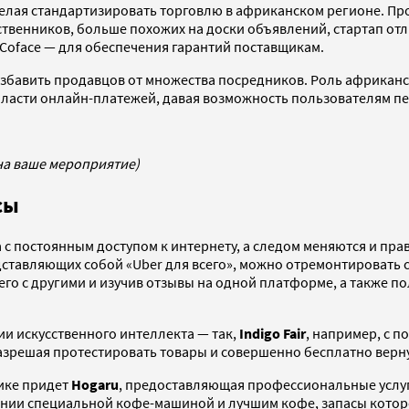
 желая стандартизировать торговлю в африканском регионе. П
твенников, больше похожих на доски объявлений, стартап отл
Coface — для обеспечения гарантий поставщикам.
избавить продавцов от множества посредников. Роль африканск
области онлайн-платежей, давая возможность пользователям 
на ваше мероприятие)
сы
с постоянным доступом к интернету, а следом меняются и пра
тавляющих собой «Uber для всего», можно отремонтировать с
в его с другими и изучив отзывы на одной платформе, а также 
гии искусственного интеллекта — так,
Indigo Fair
, например, с 
азрешая протестировать товары и совершенно бесплатно вернут
ике придет
Hogaru
, предоставляющая профессиональные услуг
ии специальной кофе-машиной и лучшим кофе, запасы которо