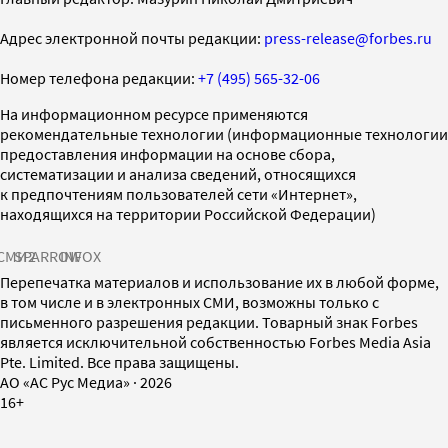
Адрес электронной почты редакции:
press-release@forbes.ru
Номер телефона редакции:
+7 (495) 565-32-06
На информационном ресурсе применяются
рекомендательные технологии (информационные технологии
предоставления информации на основе сбора,
систематизации и анализа сведений, относящихся
к предпочтениям пользователей сети «Интернет»,
находящихся на территории Российской Федерации)
СМИ2
SPARROW
INFOX
Перепечатка материалов и использование их в любой форме,
в том числе и в электронных СМИ, возможны только с
письменного разрешения редакции. Товарный знак Forbes
является исключительной собственностью Forbes Media Asia
Pte. Limited. Все права защищены.
AO «АС Рус Медиа»
·
2026
16+