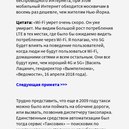
беспроводного Интернета, при этом
мобильный Интернет обходится москвичам в
восемь раз дешевле, чем жителям Нью-Йорка.
Цитата:
«Wi-Fi умрет очень скоро. Он уже
умирает. Мы видим большой рост потребления
LTE в тех местах, где было бы ожидаемо видеть
потребление через Wi-Fi. Я полагаю, что 5G
будет влиять на поведение пользователей,
когда люди не будут пользоваться Wi-Fi,
домашними сетями и всем остальным. Они все
будут хуже, чем хороший 4G и 5G» (Василь
Лацанич, гендиректор «Вымпелкома»,
«Ведомости», 16 апреля 2018 года).
Следующая примета >>>
Трудно представить, что еще в 2009 году такси
можно было или поймать на обочине дороги,
или вызвать, позвонив диспетчеру таксопарка.
Единственным средством автоматизации был
тогда сервис «Таксовик» — поисковик по