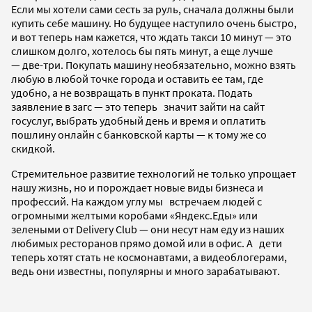
Если мы хотели сами сесть за руль, сначала должны были
купить себе машину. Но будущее наступило очень быстро,
и вот теперь нам кажется, что ждать такси 10 минут — это
слишком долго, хотелось бы пять минут, а еще лучше
— две-три. Покупать машину необязательно, можно взять
любую в любой точке города и оставить ее там, где
удобно, а не возвращать в пункт проката. Подать
заявление в загс — это теперь значит зайти на сайт
госуслуг, выбрать удобный день и время и оплатить
пошлину онлайн с банковской карты — к тому же со
скидкой.
Стремительное развитие технологий не только упрощает
нашу жизнь, но и порождает новые виды бизнеса и
профессий. На каждом углу мы встречаем людей с
огромными желтыми коробами «Яндекс.Еды» или
зелеными от Delivery Club — они несут нам еду из наших
любимых ресторанов прямо домой или в офис. А дети
теперь хотят стать не космонавтами, а видео­блогерами,
ведь они известны, популярны и много зарабатывают.