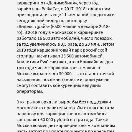
каршеринг от «Делимобиля», через год
заработала BelkaCar, в 2017–2018 годах к ним
присоединились еще 11 компаний, среди них и
сегодняшний лидер по автопарку
«Яндекс.Драйв» (6500 машин в декабре 2018-
го). В 2018 году в московском каршеринге
работало 16 500 автомобилей, число поездок
за год увеличилось в 3,5 раза, до 23 млн. Летом
2019 года каршеринговый парк российской
столицы насчитывал 23 500 автомобилей.
Аналитики PwC считают, что в ближайшие два-
три года число каршеринговых машин в
Москве вырастет до 30 000 — это станет точкой
насыщения, после чего новые игроки уже не
смогут составить конкуренцию ведущим
операторам.
Этот рынок вряд ли вырос бы без поддержки
московского правительства. Льготная плата за
парковку для каршерингового автомобиля
составляет 60 000 рублей на три года. Также
Москва возмещает каршеринговым компаниям
часть затрат по уплате процентов по кредитам