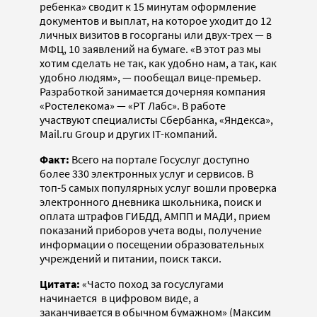
ребенка» сводит к 15 минутам оформление
документов и выплат, на которое уходит до 12
личных визитов в госорганы или двух-трех — в
МФЦ, 10 заявлений на бумаге. «В этот раз мы
хотим сделать не так, как удобно нам, а так, как
удобно людям», — пообещал вице-премьер.
Разработкой занимается дочерняя компания
«Ростелекома» — «РТ Лабс». В работе
участвуют специалисты Сбербанка, «Яндекса»,
Mail.ru Group и других IT-компаний.
Факт:
Всего на портале Госуслуг доступно
более 330 электронных услуг и сервисов. В
топ-5 самых популярных услуг вошли проверка
электронного дневника школьника, поиск и
оплата штрафов ГИБДД, АМПП и МАДИ, прием
показаний приборов учета воды, получение
информации о посещении образовательных
учреждений и питании, поиск такси.
Цитата:
«Часто поход за госуслугами
начинается в цифровом виде, а
заканчивается в обычном бумажном» (Максим