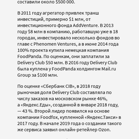
составили около $500 000.
В 2011 году агрегатор привлек транш
инвестиций, примерно $1 млн, от
инвестиционного фонда AddVenture. В 2013
году $8 млн в компанию, работавшую уже в 18
городах, инвестировало несколько фондов во
главе с Phenomen Ventures, а в июне 2014 года
100% проекта купила немецкая компания
FoodPanda. По оценкам, они заплатили за
Delivery Club $50 млн. В 2016 году Delivery Club
была куплена у FoodPanda холдингом Mail.ru
Group за $100 млн.
По оценке «Сбербанк CIB», в 2018 году
рыночная доля Delivery Club составляла по
числу заказов на московском рынке 46%,
а «Яндекс.Еды», созданной в январе 2018 году,
— 43 %. Второй лидер появился на основе
компании Foodfox, купленной «Яндекс.Такси» в
2017 году. В начале 2019 года о создании такого
же сервиса заявил онлайн-ретейлер Ozon.