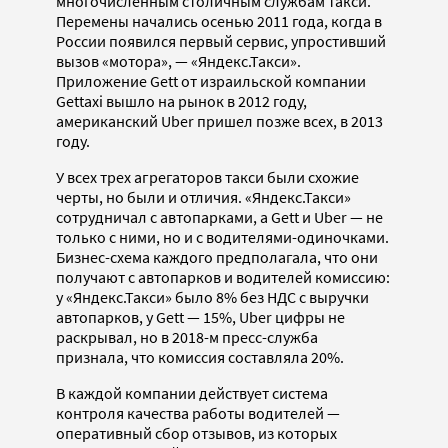
многочисленным столичным службам такси.
Перемены начались осенью 2011 года, когда в
России появился первый сервис, упростивший
вызов «мотора», — «Яндекс.Такси».
Приложение Gett от израильской компании
Gettaxi вышло на рынок в 2012 году,
американский Uber пришел позже всех, в 2013
году.
У всех трех агрегаторов такси были схожие
черты, но были и отличия. «Яндекс.Такси»
сотрудничал с автопарками, а Gett и Uber — не
только с ними, но и с водителями-одиночками.
Бизнес-схема каждого предполагала, что они
получают с автопарков и водителей комиссию:
у «Яндекс.Такси» было 8% без НДС с выручки
автопарков, у Gett — 15%, Uber цифры не
раскрывал, но в 2018-м пресс-служба
признала, что комиссия составляла 20%.
В каждой компании действует система
контроля качества работы водителей —
оперативный сбор отзывов, из которых