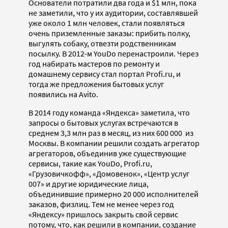
Основатели потратили два года и $1 млн, пока
не заметили, что у их аудитории, составлявшей
уже около 1 млн человек, стали появляться
очень приземленные заказы: прибить полку,
выгулять собаку, отвезти родственникам
посылку. В 2012-м YouDo перенастроили. Через
год набирать мастеров по ремонту и
домашнему сервису стал портал Profi.ru, и
тогда же предложения бытовых услуг
появились на Avito.
В 2014 году команда «Яндекса» заметила, что
запросы о бытовых услугах встречаются в
среднем 3,3 млн раз в месяц, из них 600 000 из
Москвы. В компании решили создать агрегатор
агрегаторов, объединив уже существующие
сервисы, такие как YouDo, Profi.ru,
«Грузовичкофф», «Домовенок», «Центр услуг
007» и другие юридические лица,
объединившие примерно 20 000 исполнителей
заказов, физлиц. Тем не менее через год
«Яндексу» пришлось закрыть свой сервис
потому, что, как решили в компании, создание