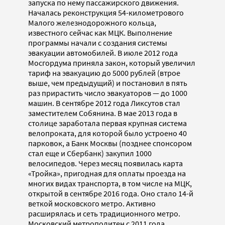
запуска по нему пассажирского движения.
Началась реконструкция 54-километрового
Малого железнодорожного кольца,
известного сейчас как МЦК. Выполнение
программы начали с создания системы
эвакуации автомобилей. В июле 2012 года
Мосгордума приняла закон, который увеличил
тариф на эвакуацию до 5000 рублей (втрое
выше, чем предыдущий) и постановил в пять
раз прирастить число эвакуаторов — до 1000
машин. В сентябре 2012 года Ликсутов стал
заместителем Собянина. В мае 2013 года в
столице заработала первая крупная система
велопроката, для которой было устроено 40
парковок, а Банк Москвы (позднее спонсором
стал еще и Сбербанк) закупил 1000
велосипедов. Через месяц появилась карта
«Тройка», пригодная для оплаты проезда на
многих видах транспорта, в том числе на МЦК,
открытой в сентябре 2016 года. Оно стало 14-й
веткой московского метро. Активно
расширялась и сеть традиционного метро.
Московский метрополитен с 2011 года