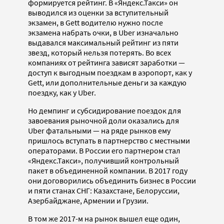
формируется рейтинг. В «Яндекс.Такси» он
выводился из оценки за вступительный
экзамен, в Gett водителю нужно после
экзамена набрать очки, в Uber изначально
выдавался максимальный рейтинг из пяти
звезд, который нельзя потерять. Во всех
компаниях от рейтинга зависят заработки —
доступ к выгодным поездкам в аэропорт, как у
Gett, или дополнительные деньги за каждую
поездку, как у Uber.
Но демпинг и субсидирование поездок для
завоевания рыночной доли оказались для
Uber фатальными — на ряде рынков ему
пришлось вступать в партнерство с местными
операторами. В России его партнером стал
«Яндекс.Такси», получивший контрольный
пакет в объединенной компании. В 2017 году
они договорились объединить бизнес в России
и пяти станах СНГ: Казахстане, Белоруссии,
Азербайджане, Армении и Грузии.
В том же 2017-м на рынок вышел еще один,