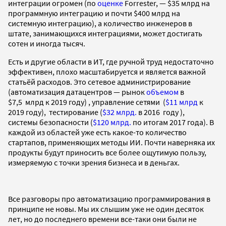
интеграции огромен (по
оценке
Forrester,
— $
35 млрд на
программную интеграцию и почти $400 млрд на
системную интеграцию), а количество инженеров в
штате,
занимающихся интеграциями, может достигать
сотен и иногда тысяч.
Есть и другие области в ИТ, где ручной труд недостаточно
эффективен, плохо масштабируется и является важной
статьёй расходов. Это сетевое администрирование
(автоматизация датацентров
— рынок
объемом
в
$7,5
млрд к 2019 году)
, управление сетями (
$11 млрд
к
2019 году), тестирование (
$32 млрд.
в 2016 году ),
системы безопасности (
$120 млрд.
по итогам 2017 года). В
каждой из областей уже есть какое-то количество
стартапов, применяющих методы ИИ. Почти наверняка их
продукты будут приносить все более ощутимую пользу,
измеряемую с точки зрения бизнеса и в деньгах.
Все разговоры про автоматизацию программирования в
принципе не новы. Мы их слышим уже не один десяток
лет, но до последнего времени все-таки они были не