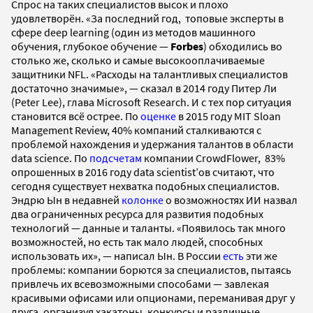
Спрос на таких специалистов высок и плохо
удовлетворён. «За последний год, топовые эксперты в
сфере deep learning (один из методов машинного
обучения, глубокое обучение
—
Forbes
) обходились во
столько же, сколько и самые высокооплачиваемые
защитники NFL. «Расходы на талантливых специалистов
достаточно значимые», —
сказал в 2014 году
Питер Ли
(
Peter Lee), глава Microsoft Research. И с тех пор ситуация
становится всё острее. По
оценке
в 2015 году MIT Sloan
Management Review, 40% компаний сталкиваются с
проблемой нахождения и удержания талантов в области
data science.
По
подсчетам
компании CrowdFlower, 83%
опрошенных в 2016 году data scientist’ов считают, что
сегодня существует нехватка подобных специалистов.
Эндрю Ын в недавней
колонке
о возможностях ИИ назвал
два ограниченных ресурса для развития подобных
технологий — данные и таланты. «Появилось так много
возможностей, но есть так мало людей, способных
использовать их», — написал Ын. В России
есть
эти же
проблемы: компании борются за специалистов, пытаясь
привлечь их всевозможными способами — завлекая
красивыми офисами или опционами, переманивая друг у
друга, организуя хакатоны, конкурсы и различные