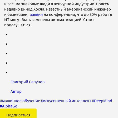
и весьма знаковые люди в венчурной индустрии. Совсем
недавно Винод Хосла, известный американский инженер
и бизнесмен,
заявил
на конференции, что до 80% работ в
ИТ могут быть заменены автоматизацией
. Стоит
прислушаться.
Григорий Сапунов
Автор
#
машинное обучение
#
искусственный интеллект
#
DeepMind
#
AlphaGo
Подписаться