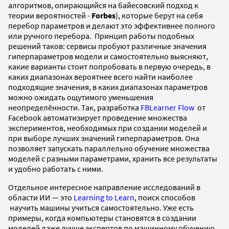
алгоритмов, опирающийся на байесовский подход к
теории вероятностей -
Forbes
), которые берут на себя
перебор параметров и делают это эффективнее полного
или ручного перебора.
Принцип работы подобных
решений таков: сервисы пробуют различные значения
гиперпараметров модели и самостоятельно выясняют,
какие варианты стоит попробовать в первую очередь, в
каких диапазонах вероятнее всего найти наиболее
подходящие значения, в каких диапазонах параметров
можно ожидать ощутимого уменьшения
неопределённости. Так, р
азработка
FBLearner Flow
от
Facebook автоматизирует проведение множества
экспериментов, необходимых при создании моделей и
при выборе лучших значений гиперпараметров. Она
позволяет запускать параллельно обучение множества
моделей с разными параметрами, хранить все результаты
и удобно работать с ними.
Отдельное интересное направление исследований в
области ИИ — это
Learning to Learn
, поиск способов
научить машины учиться самостоятельно. Уже есть
примеры, когда компьютеры становятся в создании
моделей даже лучше экспертов по машинному обучению.