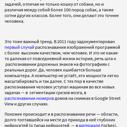
задачей, отличая не только кошку от собаки, но и
различая между собой более 100 пород собак, а также
сотни других классов. Более того, они делают это точнее
человека.
Это тоже важный тренд. В 2011 году задокументирован
первый случай
распознавания изображений программой
с более высоким качеством, чем человек
. И это не какая-
то далекая от повседневной жизни история, речь шла о
распознавании дорожных знаков на фотографиях с
реальных дорог. Да, человек ошибается больше
компьютера. А компьютер не устаёт, его мощности легко
масштабировать и так далее. С тех пор в качестве
распознавания человек уступал машинам во все новых
задачах — в сегментации срезов мозга, в
распознавании номеров
домов на снимках в Google Street
View и других случаях.
Похожее происходит и в распознавании речи — области,
долго топтавшейся на месте до прихода в неё глубоких
нейросетей (о типах нейросетей
— в
материале
Forbes)
.