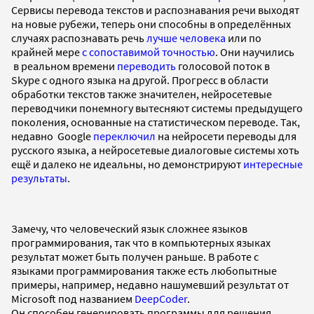
Сервисы перевода текстов и распознавания речи выходят
на новые рубежи, теперь они способны в определённых
случаях распознавать речь
лучше человека
или по
крайней мере
с сопоставимой точностью
. Они научились
в реальном времени
переводить
голосовой поток в
Skype с одного языка на другой. Прогресс в области
обработки текстов также значителен, нейросетевые
переводчики понемногу вытесняют системы предыдущего
поколения, основанные на статистическом переводе. Так,
недавно Google
переключил
на нейросети переводы для
русского языка, а нейросетевые диалоговые системы хоть
ещё и далеко не идеальны, но демонстрируют
интересные
результаты
.
Замечу, что человеческий язык сложнее языков
программирования, так что в компьютерных языках
результат может быть получен раньше.
В работе с
языками программирования также есть любопытные
примеры, например, недавно нашумевший результат от
Microsoft под названием
DeepCoder
.
Он способен генерировать программы для решения