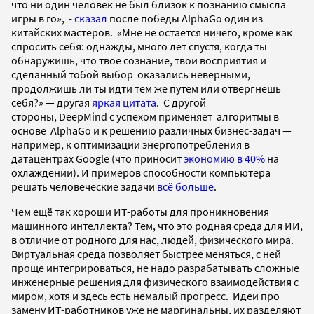
что ни один человек не был близок к познанию смысла
игры в го», -
сказал
после победы AlphaGo один из
китайских мастеров. «Мне не остается ничего, кроме как
спросить себя: однажды, много лет спустя, когда ты
обнаружишь, что твое сознание, твои восприятия и
сделанный тобой выбор оказались неверными,
продолжишь ли ты идти тем же путем или отвергнешь
себя?» — другая
яркая цитата
. С другой
стороны,
DeepMind с
успехом применяет алгоритмы в
основе
AlphaGo и
к решению различных бизнес-задач —
например, к оптимизации энергопотребления в
датацентрах Google (что приносит
экономию в 40%
на
охлаждении).
И примеров способности компьютера
решать человеческие задачи
всё больше
.
Чем ещё так хороши ИТ-работы для проникновения
машинного интеллекта? Тем, что это родная среда для ИИ,
в отличие от родного для нас, людей, физического мира.
Виртуальная среда позволяет быстрее меняться, с ней
проще интегрироваться, не надо разрабатывать сложные
инженерные решения для физического взаимодействия с
миром, хотя и здесь есть немалый прогресс.
Идеи про
замену ИТ-работников уже не маргинальны, их разделяют