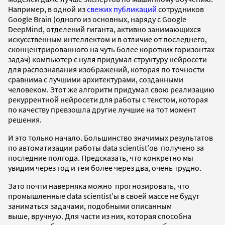
Например, в одной из
свежих публикаций
сотрудников
Google Brain (одного из основных, наряду с Google
DeepMind, отделений гиганта, активно занимающихся
искусственным интеллектом и в отличие от последнего,
сконцентрированного на чуть более коротких горизонтах
задач) компьютер с нуля придумал структуру нейросети
для распознавания изображений, которая по точности
сравнима с лучшими архитектурами, созданными
человеком. Этот же алгоритм придумал свою реализацию
рекуррентной нейросети для работы с текстом, которая
по качеству превзошла другие лучшие на тот момент
решения.
И это только начало. Большинство значимых результатов
по автоматизации работы
data scientist’ов
получено за
последние полгода. Предсказать, что конкретно мы
увидим через год и тем более через два, очень трудно.
Зато почти наверняка можно прогнозировать, что
промышленные data scientist’ы в своей массе не будут
заниматься задачами, подобными описанным
выше, вручную. Для части из них, которая способна