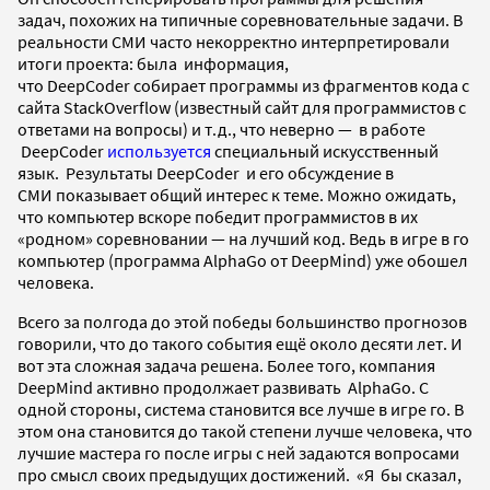
задач, похожих на типичные соревновательные задачи. В
реальности СМИ часто некорректно интерпретировали
итоги проекта: была информация,
что
DeepCoder
собирает программы из фрагментов кода с
сайта StackOverflow (известный сайт для программистов с
ответами на вопросы) и т.д., что неверно — в работе
DeepCoder
используется
специальный искусственный
язык. Результаты
DeepCoder и его обсуждение в
СМИ
показывает общий интерес к теме. Можно ожидать,
что компьютер вскоре победит программистов в их
«родном» соревновании — на лучший код. Ведь в игре в го
компьютер (программа
AlphaGo от DeepMind)
уже обошел
человека.
Всего за полгода до этой победы большинство прогнозов
говорили, что до такого события ещё около десяти лет. И
вот эта сложная задача решена. Более того, компания
DeepMind активно продолжает развивать
AlphaGo. С
одной стороны, система становится все лучше в игре го. В
этом она становится до такой степени лучше человека, что
лучшие мастера го после игры с ней задаются вопросами
про смысл своих предыдущих достижений. «Я бы сказал,