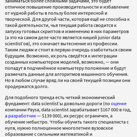
заниматься более сложными задачами, это будет
отличное повышение производительности и избавление
от нудной работы в пользу более интересной и
творческой. Для другой части, которая ещё не способна к
такой деятельности, чья текущая работа сводится к
запуску готовых скриптов и изменению в них параметров
(а это на самом деле часто является нишей junior data
scientist’ов), это означает вытеснение из профессии.
Таким людям и стоит в первую очередь озаботиться своим
будущим. Возможно, их роль сведётся к интеграции
созданных компьютером моделей, возможно,
—
они
попадут в подчинённое компьютеру положение и будут
размечать данные для алгоритмов машинного обучения.
Но в любом случае вряд ли на своей текущей позиции они
продержатся долго.
Для подобного тренда есть четкий экономический
фундамент: data scientist’ы довольно дороги (по
оценке
компании Paysa, data scientist зарабатывает $167 000
в год,
а
разработчик
— $139 000), их ресурс ограничен, а
обучение небыстро. Чтобы обучить такого специалиста с
нуля, нужно полноценное многолетнее вузовское
образование с сильными математикой и