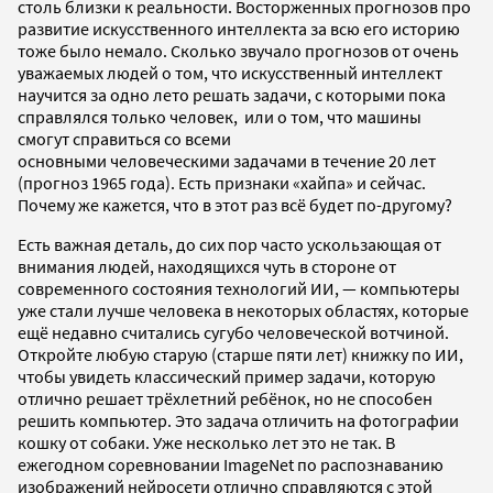
столь близки к реальности. Восторженных прогнозов про
развитие искусственного интеллекта за всю его историю
тоже было немало. Сколько звучало прогнозов от очень
уважаемых людей о том, что искусственный интеллект
научится за одно лето решать задачи, с которыми пока
справлялся только человек, или о том, что машины
смогут справиться со всеми
основными человеческими задачами в течение 20 лет
(прогноз 1965 года). Есть признаки «хайпа» и сейчас.
Почему же кажется, что в этот раз всё будет по-другому?
Есть важная деталь, до сих пор часто ускользающая от
внимания людей, находящихся чуть в стороне от
современного состояния технологий ИИ,
— к
омпьютеры
уже стали лучше человека в некоторых областях, которые
ещё недавно считались сугубо человеческой вотчиной.
Откройте любую старую (старше пяти лет) книжку по ИИ,
чтобы увидеть классический пример задачи, которую
отлично решает трёхлетний ребёнок, но не способен
решить компьютер. Это задача отличить на фотографии
кошку от собаки. Уже несколько лет это не так. В
ежегодном соревновании ImageNet по распознаванию
изображений нейросети отлично справляются с этой