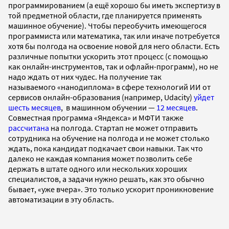
программированием (а ещё хорошо бы иметь экспертизу в
той предметной области, где планируется применять
машинное обучение). Чтобы переобучить имеющегося
программиста или математика, так или иначе потребуется
хотя бы полгода на освоение новой для него области. Есть
различные попытки ускорить этот процесс (с помощью
как онлайн-инструментов, так и офлайн-программ), но не
надо ждать от них чудес. На получение так
называемого «нанодиплома» в сфере технологий ИИ от
сервисов онлайн-образования (например, Udacity)
уйдет
шесть месяцев
, в машинном обучении —
12 месяцев
.
Совместная программа «Яндекса» и МФТИ также
рассчитана
на полгода. Стартап не может отправить
сотрудника на обучение на полгода и не может столько
ждать, пока кандидат подкачает свои навыки. Так что
далеко не каждая компания может позволить себе
держать в штате одного или нескольких хороших
специалистов, а задачи нужно решать, как это обычно
бывает, «уже вчера». Это только ускорит проникновение
автоматизации в эту область.