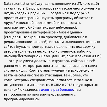
Data scientist’ы не будут единственными из ИТ, кого ждёт
такая участь. В программировании тоже много скучных и
нудных задач. Среди них
—
создание и поддержка
простых интеграций (научить программу общаться с
другой известной программой, использовать
программную библиотеку или веб-сервис),
проектирование интерфейсов к базам данных
(стандартные экраны на просмотр, добавление и
редактирование записей). Возьмем «клепание» типовых
сайтов (куда, например, надо подключить поддержку
авторизации через несколько источников, работу с
имеющейся товарной базой данных, приём заказов и т.п.)
— это уже умеют делать конструкторы сайтов, но всё
равно многие программисты заняты написанием таких
систем с нуля. Компьютеры «умнеют» и вскоре смогут
взять на себя многие из этих задач. Тем более, что
компьютерных специалистов не хватает не только в
искусственном интеллекте. В США в 2015 году открытых
вакансий оказалось
в девять раз больше
, чем
выпускников по программам, связанным с
программированием.