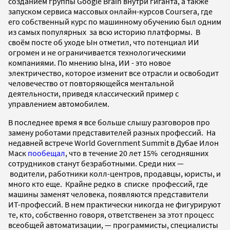
созданием группы Google Brain внутри гиганта, а также
запуском сервиса массовых онлайн-курсов Сoursera, где
его собственный курс по машинному обучению был одним
из самых популярных за всю историю платформы. В
своём посте об уходе Ын отметил, что потенциал ИИ
огромен и не ограничивается технологическими
компаниями. По мнению Ына, ИИ - это новое
электричество, которое изменит все отрасли и освободит
человечество от повторяющейся ментальной
деятельности, приведя классический пример с
управлением автомобилем.
В последнее время я все больше слышу разговоров про
замену роботами представителей разных профессий. На
недавней встрече World Government Summit в Дубае Илон
Маск
пообещал
, что в течение 20 лет 15% сегодняшних
сотрудников станут безработными
. Среди них —
водители, работники колл-центров, продавцы, юристы, и
много кто еще. Крайне редко в списке профессий, где
машины заменят человека, появляются представители
ИТ-профессий. В нем практически никогда не фигурируют
те, кто, собственно говоря, ответственен за этот процесс
всеобщей автоматизации, — программисты, специалисты