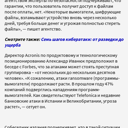
агентством эксперты по безопасности подчеркивают, что
гарантии, что пользователь получит доступ к файлам
после оплаты, нет. «Некоторые вымогатели, шифрующие
файлы, взламывают устройство вновь через несколько
дней, требуя больше денег и угрожая полностью стереть
файлы», — пишет агентство.
Смотрите также:
Семь шагов кибератаки: от разведки до
ущерба
Директор Acronis по продуктовому и технологическому
позиционированию Александр Иванюк предположил в
беседе с Forbes, что за атаками может стоять преступная
группировка – «от нескольких до нескольких десятков
человек». «К сожалению, атаки ransomware (программы-
вымогатели) продолжают расти. В прошлом году 47%
компаний подверглись нападениям программ-
вымогателей. Как свидетельствуют Telefonica и недавние
банковские атаки в Испании и Великобритании, угроза
растет», — сетует он.
Собеседник издания подчеркивает, что в такой ситуации