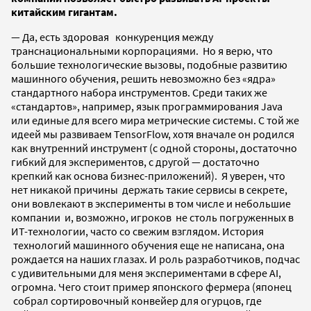
китайским гигантам.
—
Да, есть здоровая конкуренция между
транснациональными корпорациями. Но
я верю, что
большие технологические вызовы, подобные развитию
машинного обучения, решить невозможно без «ядра»
стандартного набора инструментов. Среди таких же
«стандартов», например, язык программирования Java
или единые для всего мира метрические системы. С той же
идеей мы развиваем TensorFlow, хотя вначале он родился
как внутренний инструмент (c одной стороны, достаточно
гибкий для экспериментов, с другой — достаточно
крепкий как основа бизнес-приложений). Я уверен, что
нет никакой причины держать такие сервисы в секрете,
они вовлекают в эксперименты в том числе и небольшие
компании и, возможно, игроков не столь погруженных в
ИТ-технологии, часто со свежим взглядом. История
технологий машинного обучения еще не написана, она
рождается на наших глазах. И роль разработчиков, подчас
с удивительными для меня экспериментами в сфере AI,
огромна. Чего стоит пример японского фермера (японец
собрал сортировочный конвейер для огурцов, где