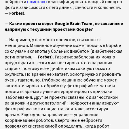
нейросети
помогают
классифицировать каждый овощ по
фото в зависимости от его длины, спелости и колючести.
—
Forbes
).
—
Какие проекты ведет Google Brain Team, не связанные
напрямую с текущими проектами Google?
—
Например, у нас много проектов, связанных с
медициной. Машинное обучение может помочь в борьбе
со случаями слепоты у больных диабетом (диабетическая
ретинопатия. —
Forbes
). Развитие заболевания можно
предотвратить, если диагностировать его на ранних
стадиях, поэтому всем диабетикам советуют осмотр
окулиста. Но врачей не хватает, осмотр нужно проводить
очень тщательно. Глубокое машинное обучение может
автоматизировать обработку фотографий сетчатки и
помогать врачам лучше интерпретировать
признаки
заболевания. Другие проекты связаны с диагностикой
рака кожи и других патологий: нейросети анализируют
фотографию кожи пациента, опять же, ассистируя
врачам. Еще одно направление — управление
координацией роботов. Сверточные нейросети
позволяют системе самой определять, когда робот