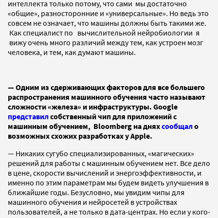
интеллекта только потому, что сами мы достаточно
«общие», разносторонние и «универсальные». Но ведь это
совсем не означает, что машины должны быть такими же.
Как специалист по вычислительной нейробиологии я
вижу очень много различий между тем, как устроен мозг
человека, и тем, как думают машины.
—
Одним из сдерживающих факторов для все большего
распространения машинного обучения часто называют
сложности «железа» и инфраструктуры. Google
представил
собственный чип для приложений с
машинным обучением, Bloomberg на днях
сообщал
о
возможных схожих разработках у Apple.
—
Никаких сугубо специализированных, «магических»
решений для работы с машинным обучением нет. Все дело
в цене, скорости вычислений и энергоэффективности, и
именно по этим параметрам мы будем видеть улучшения в
ближайшие годы. Безусловно, мы увидим чипы для
машинного обучения и нейросетей в устройствах
пользователей, а не только в дата-центрах. Но если у кого-