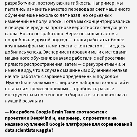
разработчики, поэтому важна гибкость. Например, мы
пытались изменить качество перевода за счет машинного
обучения еще несколько лет назад, но серьезных
изменений не получилось. Тогда мы сконцентрировались
в первую очередь на прогнозе вероятности следующего
слова. Но это не сработало. Через несколько лет мы
попробовали другой подход — стали работать с более
крупными фрагментами текста, с контекстом, — и здесь
добились успеха. Экспериментировали мы и с методами
машинного обучения: вначале работали с нейросетями
прямого распространения, затем — с
рекуррентными. Я
имею в виду, что в случае с машинным обучением нельзя
начать работать с заранее определенным подходом.
Нужно быть знакомым с широким набором технологий и
оставаться «ремесленником» — пробовать разные
инструменты и постепенно отбирать те, что показывают
лучший результат.
—
Как работа
Google Brain Team соотносится с
проектами DeepMind и, например, с проектами на
недавно купленной Google платформе для соревнований
data scientists Kaggle?