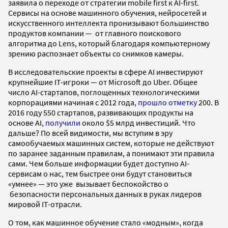
заявила о переходе от стратегии mobile first к AI-first.
Сервисы на основе машинного обучения, нейросетей и
искусственного интеллекта пронизывают большинство
продуктов компании — от главного поискового
алгоритма до Lens, который благодаря компьютерному
зрению распознает объекты со снимков камеры.
В исследовательские проекты в сфере AI инвестируют
крупнейшие IT-игроки — от Microsoft до Uber. Общее
число AI-стартапов, поглощенных технологическими
корпорациями начиная с 2012 года,
прошло отметку
200. В
2016 году 550 стартапов, развивающих продукты на
основе AI,
получили
около $5 млрд инвестиций. Что
дальше? По всей видимости, мы вступим в эру
самообучаемых машинных систем, которые не действуют
по заранее заданным правилам, а понимают эти правила
сами. Чем больше информации будет доступно AI-
сервисам о нас, тем быстрее они будут становиться
«умнее» — это уже вызывает беспокойство о
безопасности персональных данных в руках лидеров
мировой IT-отрасли.
О том, как машинное обучение стало «модным», когда