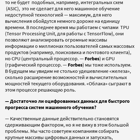
то не будет подобных, например, интегральных схем
(ASIC), это не сделает для него машинное обучение
недоступной технологией — максимум, для него
вычисления обойдутся немного дороже на единицу
времени. В последнее время мы работаем с чипами TPU
(Tensor Processing Unit, для работы с TensorFlow), они
позволяют анализировать огромные массивы
информации о миллионах пользователей самых массовых
продуктов (например, поисковика и почтового клиента),
но CPU (центральный процессор. —
Forbes
) и GPU
(графический процессор. —
Forbes
) мы тоже используем.
В будущем мы увидим не столько удешевление «железа»,
сколько расширение возможностей и вычислительных
мощностей текущего оборудования. «Облака» сыграют в
этом процессе решающую роль.
—
Достаточно ли оцифрованных данных для быстрого
прогресса систем машинного обучения?
—
Качественные данные действительно становятся
сдерживающим фактором, но я не вижу в этом большой
проблемы. Мы часто советуем компаниям собирать
крупные массивы цифровых данных и запускать,