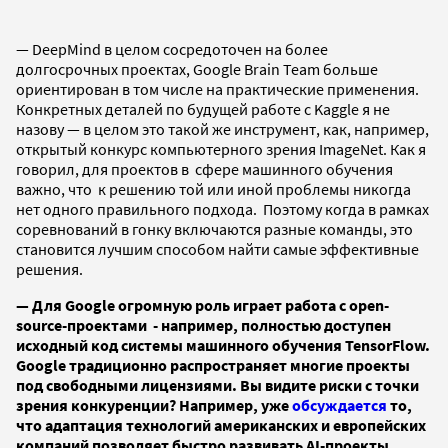
—
DeepMind в целом сосредоточен на более
долгосрочных проектах, Google Brain Team больше
ориентирован в том числе на практические применения.
Конкретных деталей по будущей работе с Kaggle я не
назову — в целом это такой же инструмент, как, например,
открытый конкурс компьютерного зрения ImageNet. Как я
говорил, для проектов в сфере машинного обучения
важно, что к решению той или иной проблемы никогда
нет одного правильного подхода. Поэтому когда в рамках
соревнований в гонку включаются разные команды, это
становится лучшим способом найти самые эффективные
решения.
— Д
ля Google огромную роль играет работа с open-
source-проектами - например, полностью доступен
исходный код системы машинного обучения TensorFlow.
Google традиционно распространяет многие проекты
под свободными лицензиями. Вы видите риски с точки
зрения конкуренции? Например, уже
обсуждается
то,
что адаптация технологий американских и европейских
компаний позволяет быстро развивать AI-проекты