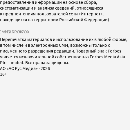
предоставления информации на основе сбора,
систематизации и анализа сведений, относящихся
к предпочтениям пользователей сети «Интернет»,
находящихся на территории Российской Федерации)
СМИ2
SPARROW
INFOX
Перепечатка материалов и использование их в любой форме,
в том числе и в электронных СМИ, возможны только с
письменного разрешения редакции. Товарный знак Forbes
является исключительной собственностью Forbes Media Asia
Pte. Limited. Все права защищены.
AO «АС Рус Медиа»
·
2026
16+