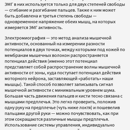
ЭМГ в них используется только для двух степеней свободы
— сгибание и разгибание пальцев. Также к ним может
быть добавлена и третья степень свободы —
одновременное напряжение обеих мышц, на которых
измеряется ЭМГ активность.
Электромиография — это метод анализа мышечной
активности, основанный на измерении разности
потенциалов в двух точках, между которыми под кожей по
мембранам мышечных волокон распространяется
потенциал действия (именно этот потенциал
представляет собой распространение волны мышечной
активности от зоны, куда поступает потенциал действия
моторного нейрона, заставляющей «работать» наши
мышцы). Такой способ позволяет записывать сигнал
мышечной активности с минимальным уровнем шума.
Большая часть движения пальцев и кисти тесно связана с
мышцами предплечья. Это легко проверить, положив
одну руку на предплечье (чуть ниже локтя) и пошевелив
пальцами другой руки — можно почувствовать, как при
этом сокращаются различные мышцы предплечья.
Использование системы управления, индивидуально