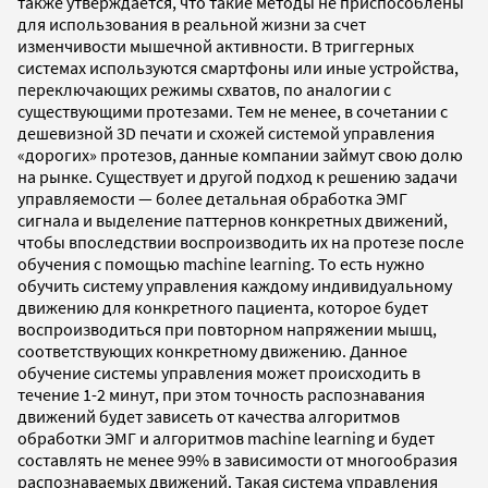
также утверждается, что такие методы не приспособлены
для использования в реальной жизни за счет
изменчивости мышечной активности. В триггерных
системах используются смартфоны или иные устройства,
переключающих режимы схватов, по аналогии с
существующими протезами. Тем не менее, в сочетании с
дешевизной 3D печати и схожей системой управления
«дорогих» протезов, данные компании займут свою долю
на рынке. Существует и другой подход к решению задачи
управляемости — более детальная обработка ЭМГ
сигнала и выделение паттернов конкретных движений,
чтобы впоследствии воспроизводить их на протезе после
обучения с помощью machine learning. То есть нужно
обучить систему управления каждому индивидуальному
движению для конкретного пациента, которое будет
воспроизводиться при повторном напряжении мышц,
соответствующих конкретному движению. Данное
обучение системы управления может происходить в
течение 1-2 минут, при этом точность распознавания
движений будет зависеть от качества алгоритмов
обработки ЭМГ и алгоритмов machine learning и будет
составлять не менее 99% в зависимости от многообразия
распознаваемых движений. Такая система управления