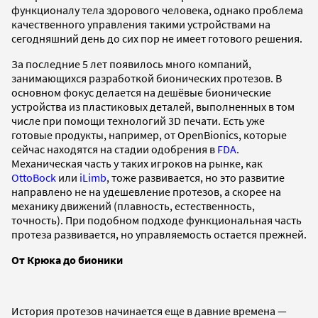
функционалу тела здорового человека, однако проблема
качественного управления такими устройствами на
сегодняшний день до сих пор не имеет готового решения.
За последние 5 лет появилось много компаний,
занимающихся разработкой бионических протезов. В
основном фокус делается на дешёвые бионические
устройства из пластиковых деталей, выполненных в том
числе при помощи технологий 3D печати. Есть уже
готовые продукты, например, от OpenBionics, которые
сейчас находятся на стадии одобрения в
FDA
.
Механическая часть у таких игроков на рынке, как
OttoBock
или
iLimb
, тоже развивается, но это развитие
направлено не на удешевление протезов, а скорее на
механику движений (плавность, естественность,
точность). При подобном подходе функциональная часть
протеза развивается, но управляемость остается прежней.
От Крюка до бионики
История протезов начинается еще в давние времена —