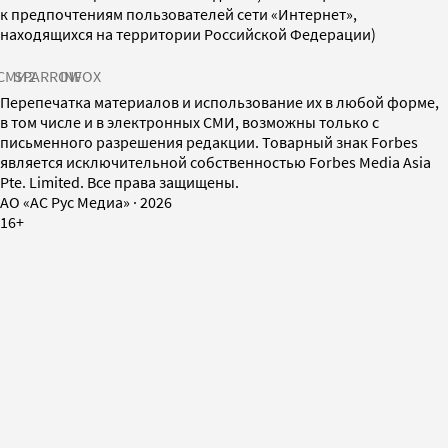
к предпочтениям пользователей сети «Интернет»,
находящихся на территории Российской Федерации)
СМИ2
SPARROW
INFOX
Перепечатка материалов и использование их в любой форме,
в том числе и в электронных СМИ, возможны только с
письменного разрешения редакции. Товарный знак Forbes
является исключительной собственностью Forbes Media Asia
Pte. Limited. Все права защищены.
AO «АС Рус Медиа»
·
2026
16+