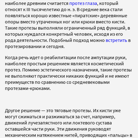
наиболее древним считается
протез глаза
, который
относят к III тысячелетию до н. э. В средние века стали
появляться хорошо известные «пиратские» деревянные
опоры вместо утраченных ног или крюки вместо кисти.
Такие протезы выполняли ограниченный ряд функций, в
которых нуждался конкретный человек, исходя из его
рода деятельности. Подобный подход можно
встретить
в
протезировании и сегодня.
Когда речь идет о реабилитации после ампутации руки,
наиболее простым решением является косметический
протез. Помимо эстетического назначения, такие протезы
не выполняют практически никаких функций и не имеют
преимуществ по сравнению со средневековыми
протезами-крюками.
Другое решение — это тяговые протезы. Их кисти уже
могут сжиматься и разжиматься за счет, например,
движений лучезапястного или локтевого сустава
оставшейся части руки. Эти движения руководят
механическим натяжением нитей, приводящих «пальцы» в