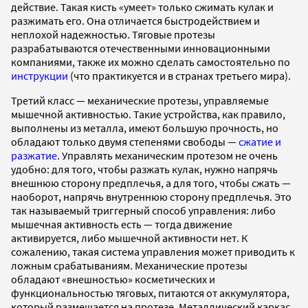
действие. Такая кисть «умеет» только сжимать кулак и
разжимать его. Она отличается быстродействием и
неплохой надежностью. Тяговые протезы
разрабатываются отечественными инновационными
компаниями, также их можно сделать самостоятельно по
инструкции
(что практикуется и в странах третьего мира).
Третий класс — механические протезы, управляемые
мышечной активностью. Такие устройства, как правило,
выполнены из металла, имеют большую прочность, но
обладают только двумя степенями свободы —
сжатие и
разжатие
. Управлять механическим протезом не очень
удобно: для того, чтобы разжать кулак, нужно напрячь
внешнюю сторону предплечья, а для того, чтобы сжать —
наоборот, напрячь внутреннюю сторону предплечья. Это
так называемый триггерный способ управления: либо
мышечная активность есть — тогда движение
активируется, либо мышечной активности нет. К
сожалению, такая система управления может приводить к
ложным срабатываниям. Механические протезы
обладают «внешностью» косметических и
функциональностью тяговых, питаются от аккумулятора,
который размещается на протезе. Металлический каркас