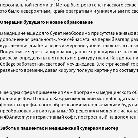
персональной геномики. Метод быстрого генетического секве
это было невероятным, крайне затратным и уникальным по св
Операции будущего и новое образование
В медицине еще долго будет необходимо присутствие живых вр
дополненная реальность. Уже сейчас эта, на первый взгляд р
курс лечения диабета через измерение уровня глюкозы в слезн
Получаемые через сканирование данные проецируются на очки 
разреза, определять плотность и структуру ткани. Как допол
College работает как световой меч джедаев. Электрический т
реального времени, давая хирургу полную картину по составу 
Еще одна сфера применения AR – программы медицинского обу
больнице Royal London. Каждый желающий мог наблюдать за н
форматы профильного образования: молодые медики будут изуч
преобразованы в виртуальные 3D-решения и модели с использ
и 4DAnatomy: интерактивный софт, построенный на дополнен
Забота о пациентах и медицинский суперкомпьютер