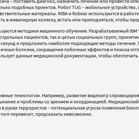
врача – поставить диагноз, назначить лечение или провести о
лько подобных проектов. Робот TUG – мобильное устройство, с
ствительные материалы. RIBA и Robear используются в работе
ь в инвалидную коляску, встать или приподняться, чтобы пред
зуются методики машинного обучения. Разрабатываемый IBM W
 отдельных пациентов, так и целых социальных групп, принят
15 секунд и предложить наиболее подходящие методы лечения.
зличные болезни, сокращения побочных эффектов и поиска оп
пользует данные медицинской документации, чтобы обеспечить
ессивные технологии. Например, развитие видеоигр спровоцир
ыкание и проблемы со зрением и координацией. Медицинский 
а в руках террористов – потенциальная угроза появления биол
итоге перевесит, предсказать невозможно.