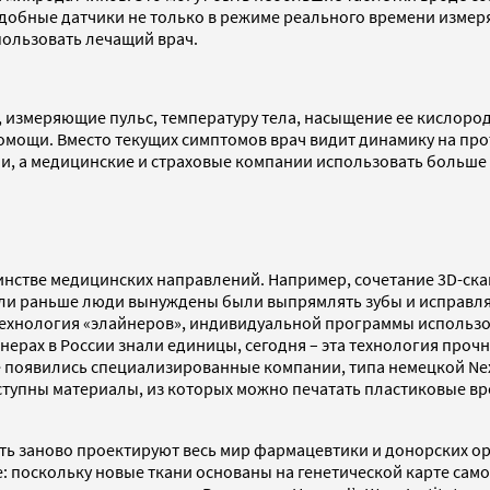
одобные датчики не только в режиме реального времени измер
пользовать лечащий врач.
Me, измеряющие пульс, температуру тела, насыщение ее кислор
помощи. Вместо текущих симптомов врач видит динамику на пр
и, а медицинские и страховые компании использовать больше 
стве медицинских направлений. Например, сочетание 3D-скан
ли раньше люди вынуждены были выпрямлять зубы и исправлят
 технология «элайнеров», индивидуальной программы использо
айнерах в России знали единицы, сегодня – эта технология про
 появились специализированные компании, типа немецкой Nex
доступны материалы, из которых можно печатать пластиковые 
 заново проектируют весь мир фармацевтики и донорских орг
 поскольку новые ткани основаны на генетической карте само