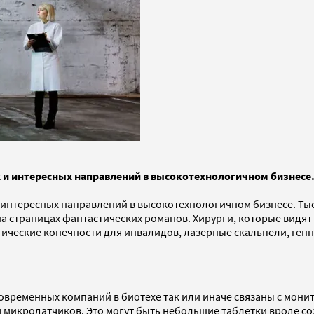
х и интересных направлений в высокотехнологичном бизнесе
 и интересных направлений в высокотехнологичном бизнесе. 
а страницах фантастических романов. Хирурги, которые видят
еские конечности для инвалидов, лазерные скальпели, генная
современных компаний в биотехе так или иначе связаны с мон
микродатчиков. Это могут быть небольшие таблетки вроде созд