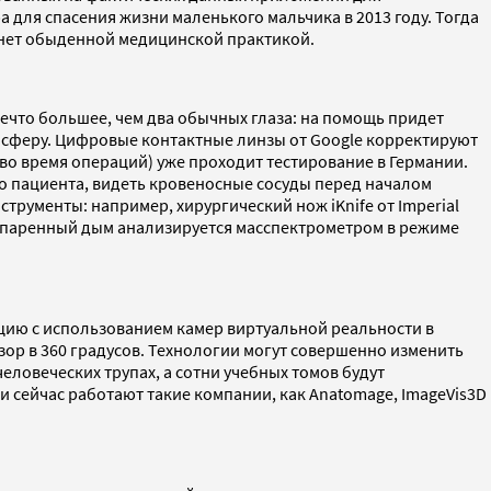
для спасения жизни маленького мальчика в 2013 году. Тогда
анет обыденной медицинской практикой.
ечто большее, чем два обычных глаза: на помощь придет
ю сферу. Цифровые контактные линзы от Google корректируют
 во время операций) уже проходит тестирование в Германии.
ло пациента, видеть кровеносные сосуды перед началом
трументы: например, хирургический нож iKnife от Imperial
 испаренный дым анализируется масспектрометром в режиме
цию с использованием камер виртуальной реальности в
ор в 360 градусов. Технологии могут совершенно изменить
ловеческих трупах, а сотни учебных томов будут
сейчас работают такие компании, как Anatomage, ImageVis3D