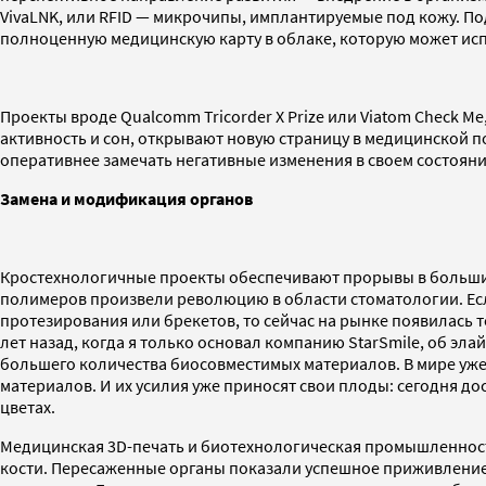
VivaLNK, или RFID — микрочипы, имплантируемые под кожу. П
полноценную медицинскую карту в облаке, которую может ис
Проекты вроде Qualcomm Tricorder X Prize или Viatom Check 
активность и сон, открывают новую страницу в медицинской 
оперативнее замечать негативные изменения в своем состояни
Замена и модификация органов
Кростехнологичные проекты обеспечивают прорывы в большин
полимеров произвели революцию в области стоматологии. Ес
протезирования или брекетов, то сейчас на рынке появилась
лет назад, когда я только основал компанию StarSmile, об эл
большего количества биосовместимых материалов. В мире уже
материалов. И их усилия уже приносят свои плоды: сегодня 
цветах.
Медицинская 3D-печать и биотехнологическая промышленность
кости. Пересаженные органы показали успешное приживление: