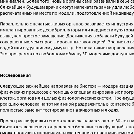
минимален. Более того, новые органы сами развивали в себе се
ближайшем будущем врачи смогут напечатать замену для любог
распечатанных на месте по модели, подготовленной индивид
Параллельно с печатью живых органов развивается индустри
имплантированные дефибрилляторы или кардиостимуляторы, 
выше, чем простое замещение. Достижения в области будущей 
совершенных, чем спроектированные эволюцией. Зрение во все
водой или в удушливом дыму и т. д. Но пока такие направлени
Это программа по свободному обмену 3D-моделями доступных 
Исследования
Следующее важнейшее направление биотеха — модернизация пр
физических процессов с помощью специализированных програм
клеток, органов или целых физиологических систем. Преимущ
реакцию человека на тот или иной раздражитель в контексте
полностью заменит тестирование на животных и людях.
Проект расшифровки генома человека начался около 30 лет н
близка к завершению, определено большинство функций генов
сможет получить индивидуальную терапию с настраиваемыми 