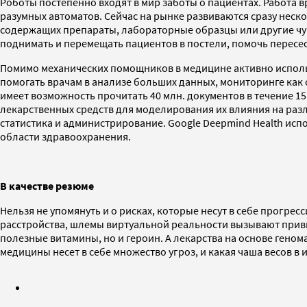
Роботы постепенно входят в мир заботы о пациентах. Работа 
разумных автоматов. Сейчас на рынке развиваются сразу неско
содержащих препараты, лабораторные образцы или другие чув
поднимать и перемещать пациентов в постели, помочь пересест
Помимо механических помощников в медицине активно исполь
помогать врачам в анализе больших данных, мониторинге как
имеет возможность прочитать 40 млн. документов в течение 
лекарственных средств для моделирования их влияния на ра
статистика и администрирование. Google Deepmind Health ис
области здравоохранения.
В качестве резюме
Нельзя не упомянуть и о рисках, которые несут в себе прогр
расстройства, шлемы виртуальной реальности вызывают прив
полезные витамины, но и героин. А лекарства на основе геном
медицины несет в себе множество угроз, и какая чаша весов в 