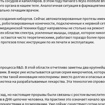
ть сосудов и капилляров. В этом году Harvard’s Wyss Institute
о органа в нашем теле. Аналогичная ситуация в фармацевтике
уально лечащим врачом.
я создания киборгов. Сейчас автоматизированные протезы им
роботизированные конечности, подключенные к нервной сети
медицинской техники будут направлены не столько на ремонт 
х областях спектра, усиленные мышцы, сердце, которое никог
я остаются чисто теоретическими, работают гораздо более про
протезов плюс инструкции по их печати и эксплуатации.
оцесса R&D. В этой области отчетливо заметны два крупнейш
м. В мире уже испытывается целая серия микрочипов, которы
ества такой инновации неоспоримы: вместо долгих и опасных
 биотеха на разрабатываемые лекарства. Эта технология спро
азад, но настоящие прорывы были связаны с ростом вычислите
 в ДНК-цепочке человека. На практике это означает начало 
лекарствами и дозировками. Уже сейчас существуют сотни ос