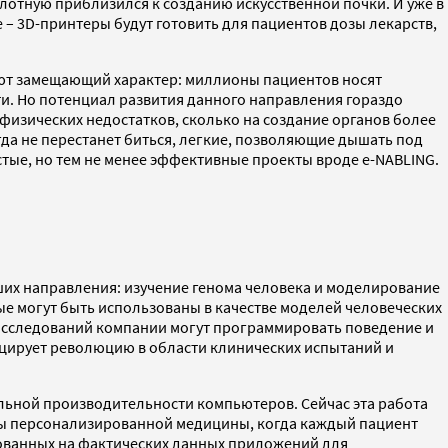
 вплотную приблизился к созданию искусственной почки. И уже в
 – 3D-принтеры будут готовить для пациентов дозы лекарств,
еют замещающий характер: миллионы пациентов носят
. Но потенциал развития данного направления гораздо
физических недостатков, сколько на создание органов более
да не перестанет биться, легкие, позволяющие дышать под
стые, но тем не менее эффективные проекты вроде е-NABLING.
их направления: изучение генома человека и моделирование
е могут быть использованы в качестве моделей человеческих
 исследований компании могут программировать поведение и
воцирует революцию в области клинических испытаний и
льной производительности компьютеров. Сейчас эта работа
эры персонализированной медицины, когда каждый пациент
нованных на фактических данных приложений для