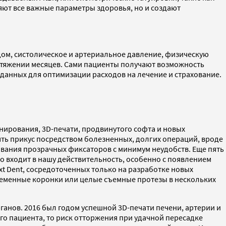
яют все важные параметры здоровья, но и создают
одом, систолическое и артериальное давление, физическую
отяжении месяцев. Сами пациенты получают возможность
данных для оптимизации расходов на лечение и страхование.
ирования, 3D-печати, продвинутого софта и новых
ь прикус посредством болезненных, долгих операций, вроде
вания прозрачных фиксаторов с минимум неудобств. Еще пять
чно входит в нашу действительность, особенно с появлением
t Dent, сосредоточенных только на разработке новых
временные коронки или целые съемные протезы в нескольких
анов. 2016 был годом успешной 3D-печати печени, артерии и
го пациента, то риск отторжения при удачной пересадке