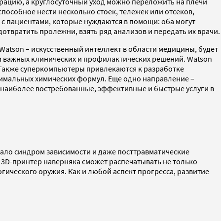
перацию, а круглосуточный уход можно переложить на плечи
пособное нести несколько стоек, тележек или отсеков,
 с пациентами, которые нуждаются в помощи: оба могут
отвратить пролежни, взять ряд анализов и передать их врачи.
atson – искусственный интеллект в области медицины, будет
ии важных клинических и профилактических решений. Watson
 Также суперкомпьютеры привлекаются к разработке
тимальных химических формул. Еще одно направление –
 наиболее востребованные, эффективные и быстрые услуги в
овало синдром зависимости и даже посттравматические
3D-принтер наверняка сможет распечатывать не только
огического оружия. Как и любой аспект прогресса, развитие