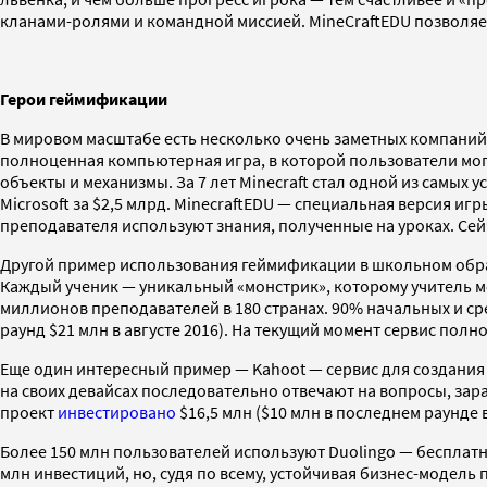
кланами-ролями и командной миссией. MineCraftEDU позволяет
Герои геймификации
В мировом масштабе есть несколько очень заметных компаний,
полноценная компьютерная игра, в которой пользователи мог
объекты и механизмы. За 7 лет Minecraft стал одной из самы
Microsoft за $2,5 млрд. MinecraftEDU — специальная версия 
преподавателя используют знания, полученные на уроках. Сейч
Другой пример использования геймификации в школьном обра
Каждый ученик — уникальный «монстрик», которому учитель мо
миллионов преподавателей в 180 странах. 90% начальных и ср
раунд $21 млн в августе 2016). На текущий момент сервис полн
Еще один интересный пример — Kahoot — сервис для создания 
на своих девайсах последовательно отвечают на вопросы, зара
проект
инвестировано
$16,5 млн ($10 млн в последнем раунде
Более 150 млн пользователей используют Duolingo — бесплатн
млн инвестиций, но, судя по всему, устойчивая бизнес-модель