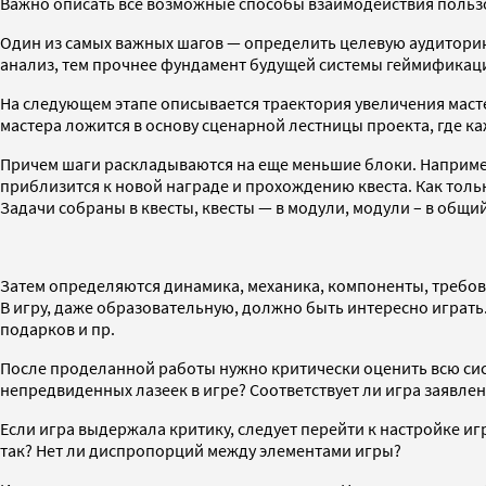
Важно описать все возможные способы взаимодействия пользо
Один из самых важных шагов — определить целевую аудиторию и
анализ, тем прочнее фундамент будущей системы геймификаци
На следующем этапе описывается траектория увеличения масте
мастера ложится в основу сценарной лестницы проекта, где ка
Причем шаги раскладываются на еще меньшие блоки. Например
приблизится к новой награде и прохождению квеста. Как толь
Задачи собраны в квесты, квесты — в модули, модули – в общий
Затем определяются динамика, механика, компоненты, требова
В игру, даже образовательную, должно быть интересно играть
подарков и пр.
После проделанной работы нужно критически оценить всю сис
непредвиденных лазеек в игре? Соответствует ли игра заявле
Если игра выдержала критику, следует перейти к настройке иг
так? Нет ли диспропорций между элементами игры?