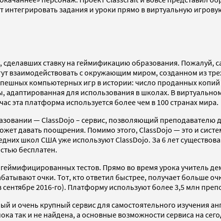
 интегрировать задания и уроки прямо в виртуальную игровую 
 сделавших ставку на геймификацию образования. Пожалуй, са
ут взаимодействовать с окружающим миром, созданном из тре
х успешных компьютерных игр в истории: число проданных копи
игры, адаптированная для использования в школах. В виртуаль
ас эта платформа используется более чем в 100 странах мира.
зовании — ClassDojo – сервис, позволяющий преподавателю 
жет давать поощрения. Помимо этого, ClassDojo — это и сист
едних школ США уже используют ClassDojo. За 6 лет существо
остью бесплатен.
геймифицированных тестов. Прямо во время урока учитель дем
батывают очки. Тот, кто ответил быстрее, получает больше очк
 в сентябре 2016-го). Платформу используют более 3,5 млн пре
ый и очень крупный сервис для самостоятельного изучения ан
 пока так и не найдена, а основные возможности сервиса на с