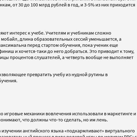
м, от 30 до 100 млрд рублей в год, и 3-5% из них приходится
яют интерес к учебе. Учителям и учебникам сложно
в мобайл, длина образовательных сессий уменьшается, а
максимальна перед стартом обучения, пока ученик еще
иниш и хочется-таки до него добраться. Это приводит к тому,
иницы процентов слушателей, а четверть вообще не выполняет
озволяющее превратить учебу из нудной рутины в
бучения.
ьно игровые механики вовлечения использовали в маркетинге и
онимают, что должны что-то сделать, но им лень.
 в изучении английского языка «подкармливают» виртуального
бразовательный процесс в виде ролевой игры по мотивам RPG: с