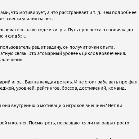
и, что мотивирует, а что расстраивает и т. д. Чем подробнее
т свести усилия на нет.
зователь на выходе из игры. Путь прогресса от новичка до
ие и фидбэк.
ользователь решит задачу, он получит очки опыта,
ратную связь. Это атомарный уровень циклов вовлечения.
вовлечения.
рий игры. Важна каждая деталь. И не стоит забывать про фан.
еджей, уровней, рейтингов, боссов, достижений, команд,
 ли она внутреннюю мотивацию игроков внешней? Нет ли
ей и коллег. Посмотреть, не раздаются ли награды просто