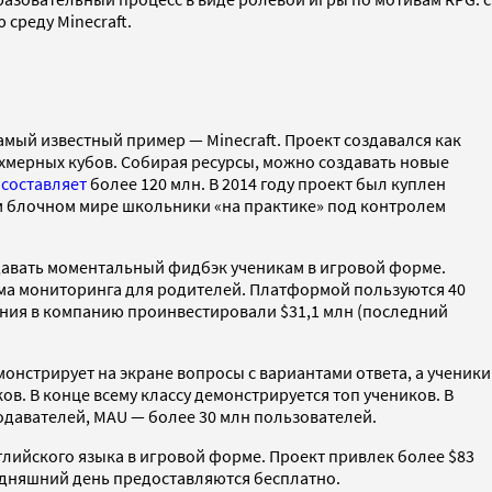
среду Minecraft.
мый известный пример — Minecraft. Проект создавался как
хмерных кубов. Собирая ресурсы, можно создавать новые
й
составляет
более 120 млн. В 2014 году проект был куплен
ном блочном мире школьники «на практике» под контролем
давать моментальный фидбэк ученикам в игровой форме.
ема мониторинга для родителей. Платформой пользуются 40
вания в компанию проинвестировали $31,1 млн (последний
онстрирует на экране вопросы с вариантами ответа, а ученики
ов. В конце всему классу демонстрируется топ учеников. В
подавателей, MAU — более 30 млн пользователей.
глийского языка в игровой форме. Проект привлек более $83
егодняшний день предоставляются бесплатно.