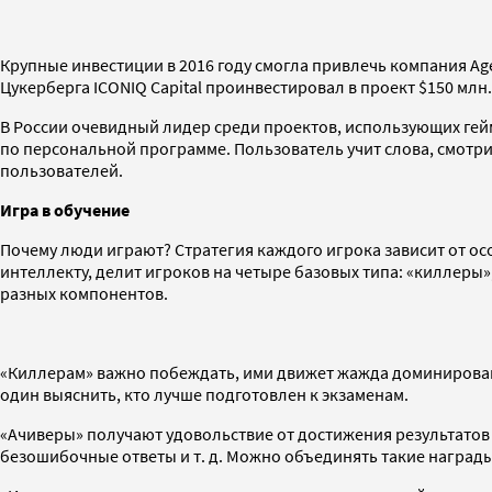
Крупные инвестиции в 2016 году смогла привлечь компания Ag
Цукерберга ICONIQ Capital проинвестировал в проект $150 млн.
В России очевидный лидер среди проектов, использующих гейм
по персональной программе. Пользователь учит слова, смотри
пользователей.
Игра в обучение
Почему люди играют? Стратегия каждого игрока зависит от ос
интеллекту, делит игроков на четыре базовых типа: «киллеры»
разных компонентов.
«Киллерам» важно побеждать, ими движет жажда доминировани
один выяснить, кто лучше подготовлен к экзаменам.
«Ачиверы» получают удовольствие от достижения результатов 
безошибочные ответы и т. д. Можно объединять такие награды