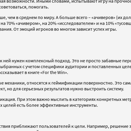
чая возможности. Иными словами, испытывают игру на прочнос
оветоваться, помогать.
е, чем в среднем по миру. А больше всего – «ачиверов» (их дол
ь на 70% «ачивером», на 20% «исследователем» и на 10% «тусо
ания. От эмоций игроков во многом зависит успех игры.
 ней нужен комплексный подход. Это не просто забавные перс
 выбранных с учетом специфики аудитории и поставленных цел
сказывает в книге «For the Win».
ые механики, относятся к геймификации поверхностно. Это с
т, но для серьезных результатов нужно выстроить систему.
кация. При этом важно мыслить в категориях конкретных метр
ых целей есть более эффективные инструменты.
йствия приближают пользователей к цели. Например, решение з