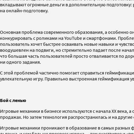
вкладывают огромные деньги в дополнительную подготовку: рын
на онлайн-подготовку.
Основная проблема современного образования, а особенно онл
конкурировать с роликами на YouTube и смартфонами. Проблем
пользователь хочет быстрее осваивать новые навыки и чувств
воодушевлен на подвиги, но стремительно падает после начала
что большая часть пользователей просто отваливается по дор
ни одного задания.
С этой проблемой частично помогает справиться геймификаци
увлекательную игру. Правильно выстроенная геймификация ув
Бой с ленью
Игровые механики в бизнесе используются с начала XX века, а
продажах. Но затем технология распространилась и на другие 
Игровые механики проникают в образование в самых разных ф
львенка, и чем больше прогресс игрока — тем счастливее и «п