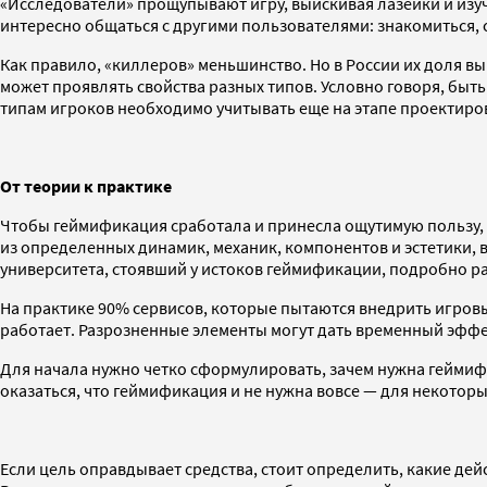
«Исследователи» прощупывают игру, выискивая лазейки и изу
интересно общаться с другими пользователями: знакомиться, с
Как правило, «киллеров» меньшинство. Но в России их доля выш
может проявлять свойства разных типов. Условно говоря, быт
типам игроков необходимо учитывать еще на этапе проектиров
От теории к практике
Чтобы геймификация сработала и принесла ощутимую пользу, к
из определенных динамик, механик, компонентов и эстетики,
университета, стоявший у истоков геймификации, подробно рас
На практике 90% сервисов, которые пытаются внедрить игров
работает. Разрозненные элементы могут дать временный эффек
Для начала нужно четко сформулировать, зачем нужна геймифи
оказаться, что геймификация и не нужна вовсе — для некотор
Если цель оправдывает средства, стоит определить, какие де