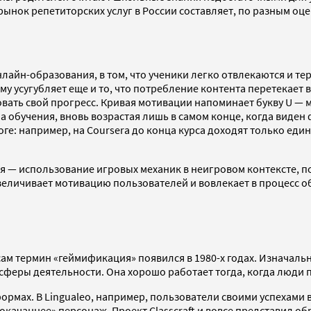
ок репетиторских услуг в России составляет, по разным оценка
айн-образования, в том, что ученики легко отвлекаются и тер
у усугубляет еще и то, что потребление контента перетекает 
овать свой прогресс. Кривая мотивации напоминает букву U — 
 обучения, вновь возрастая лишь в самом конце, когда виден ф
оге: например, на Coursera до конца курса доходят только ед
я — использование игровых механик в неигровом контексте, п
еличивает мотивацию пользователей и вовлекает в процесс о
 сам термин «геймификация» появился в 1980-х годах. Изначал
сферы деятельности. Она хорошо работает тогда, когда люди п
ормах. В Lingualeo, например, пользователи своими успехами
рокачаннее» персонаж. Проект Classcraft и вовсе представил о