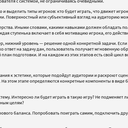
вателя с системой, не ограничиваясь очевидными.
 выделить типы игроков: кто будет играть, что движет игрокам
и. Поверхностный или субъективный взгляд на аудиторию може
рства. Иными словами, какими навыками должен обладать поль
ждая ступенька включает в себя мотивацию игрока, его действ
, нижний уровень — решение одной конкретной задачи. Если п
ко ответ на задачу дан, пользователь получает мгновенную об
 план подготовки. И на каждом из этих этапов есть свой цикл 
ния к эстетике, которые подойдут аудитории и раскроют сцена
. На этом этапе определяются конкретные компоненты в виде б
тему. Интересно ли будет играть в такую игру? Не подменяет
нным целям?
рового баланса. Попробовать поиграть самим, подключить друз