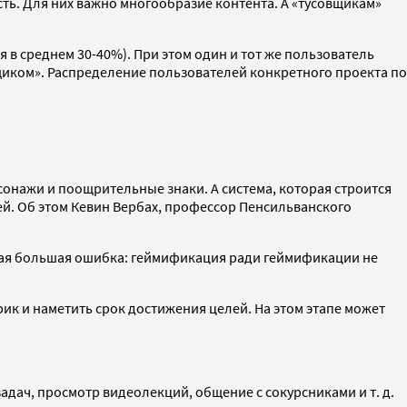
ть. Для них важно многообразие контента. А «тусовщикам»
я в среднем 30-40%). При этом один и тот же пользователь
вщиком». Распределение пользователей конкретного проекта по
онажи и поощрительные знаки. А система, которая строится
ей. Об этом Кевин Вербах, профессор Пенсильванского
амая большая ошибка: геймификация ради геймификации не
ик и наметить срок достижения целей. На этом этапе может
адач, просмотр видеолекций, общение с сокурсниками и т. д.