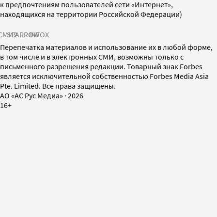
к предпочтениям пользователей сети «Интернет»,
находящихся на территории Российской Федерации)
СМИ2
SPARROW
INFOX
Перепечатка материалов и использование их в любой форме,
в том числе и в электронных СМИ, возможны только с
письменного разрешения редакции. Товарный знак Forbes
является исключительной собственностью Forbes Media Asia
Pte. Limited. Все права защищены.
AO «АС Рус Медиа»
·
2026
16+