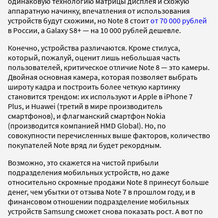
одинаковую технологию матрицы дисплея и схожую
аппаратную начинку, впечатления от использования
устройств будут схожими, но Note 8 стоит
от 70 000 рублей
в России, а Galaxy S8+ — на 10 000 рублей дешевле.
Конечно, устройства различаются. Кроме стилуса,
который, пожалуй, оценит лишь небольшая часть
пользователей, критическое отличие Note 8 — это камеры.
Двойная основная камера, которая позволяет выбрать
широту кадра и построить более четкую картинку
становится трендом: их используют и Apple в iPhone 7
Plus, и Huawei (третий в мире производитель
смартфонов), и флагманский смартфон Nokia
(производится компанией HMD Global). Но, по
совокупности перечисленных выше факторов, количество
покупателей Note вряд ли будет рекордным.
Возможно, это скажется на чистой прибыли
подразделения мобильных устройств, но даже
относительно скромные продажи Note 8 принесут больше
денег, чем убытки от отзыва Note 7 в прошлом году, и в
финансовом отношении подразделение мобильных
устройств Samsung сможет снова показать рост. А вот по