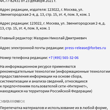
ФС77-82431 от 23 декабря 2021 г.
Адрес редакции, издателя: 123022, г. Москва, ул.
Звенигородская 2-я, д. 13, стр. 15, эт. 4, пом. X, ком. 1
Адрес редакции: 123022, г. Москва, ул. Звенигородская 2-я, д.
13, стр. 15, эт. 4, пом. X, ком. 1
Главный редактор: Мазурин Николай Дмитриевич
Адрес электронной почты редакции:
press-release@forbes.ru
Номер телефона редакции:
+7 (495) 565-32-06
На информационном ресурсе применяются
рекомендательные технологии (информационные технологии
предоставления информации на основе сбора,
систематизации и анализа сведений, относящихся
к предпочтениям пользователей сети «Интернет»,
находящихся на территории Российской Федерации)
СМИ2
SPARROW
INFOX
Перепечатка материалов и использование их в любой форме,