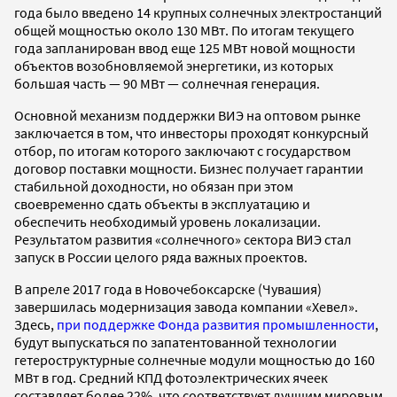
года было введено 14 крупных солнечных электростанций
общей мощностью около 130 МВт. По итогам текущего
года запланирован ввод еще 125 МВт новой мощности
объектов возобновляемой энергетики, из которых
большая часть — 90 МВт — солнечная генерация.
Основной механизм поддержки ВИЭ на оптовом рынке
заключается в том, что инвесторы проходят конкурсный
отбор, по итогам которого заключают с государством
договор поставки мощности. Бизнес получает гарантии
стабильной доходности, но обязан при этом
своевременно сдать объекты в эксплуатацию и
обеспечить необходимый уровень локализации.
Результатом развития «солнечного» сектора ВИЭ стал
запуск в России целого ряда важных проектов.
В апреле 2017 года в Новочебоксарске (Чувашия)
завершилась модернизация завода компании «Хевел».
Здесь,
при поддержке Фонда развития промышленности
,
будут выпускаться по запатентованной технологии
гетероструктурные солнечные модули мощностью до 160
МВт в год. Средний КПД фотоэлектрических ячеек
составляет более 22%, что соответствует лучшим мировым