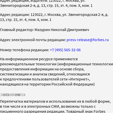
Адрес редакции, издателя: 123022, г. Москва, ул.
Звенигородская 2-я, д. 13, стр. 15, эт. 4, пом. X, ком. 1
Адрес редакции: 123022, г. Москва, ул. Звенигородская 2-я, д.
13, стр. 15, эт. 4, пом. X, ком. 1
Главный редактор: Мазурин Николай Дмитриевич
Адрес электронной почты редакции:
press-release@forbes.ru
Номер телефона редакции:
+7 (495) 565-32-06
На информационном ресурсе применяются
рекомендательные технологии (информационные технологии
предоставления информации на основе сбора,
систематизации и анализа сведений, относящихся
к предпочтениям пользователей сети «Интернет»,
находящихся на территории Российской Федерации)
СМИ2
SPARROW
INFOX
Перепечатка материалов и использование их в любой форме,
в том числе и в электронных СМИ, возможны только с
письменного разрешения редакции. Товарный знак Forbes