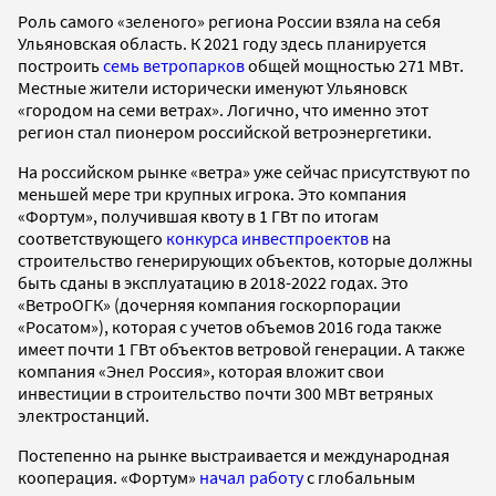
Роль самого «зеленого» региона России взяла на себя
Ульяновская область. К 2021 году здесь планируется
построить
семь ветропарков
общей мощностью 271 МВт.
Местные жители исторически именуют Ульяновск
«городом на семи ветрах». Логично, что именно этот
регион стал пионером российской ветроэнергетики.
На российском рынке «ветра» уже сейчас присутствуют по
меньшей мере три крупных игрока. Это компания
«Фортум», получившая квоту в 1 ГВт по итогам
соответствующего
конкурса инвестпроектов
на
строительство генерирующих объектов, которые должны
быть сданы в эксплуатацию в 2018-2022 годах. Это
«ВетроОГК» (дочерняя компания госкорпорации
«Росатом»), которая с учетов объемов 2016 года также
имеет почти 1 ГВт объектов ветровой генерации. А также
компания «Энел Россия», которая вложит свои
инвестиции в строительство почти 300 МВт ветряных
электростанций.
Постепенно на рынке выстраивается и международная
кооперация. «Фортум»
начал работу
с глобальным