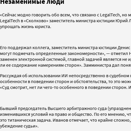
Незаменимые люди
«Сейчас модно говорить обо всем, что связано с LegalTech, 
LegalTech в «Сколково» заместитель министра юстиции Юрий Л
упрощать жизнь юриста.
Его поддержал коллега, заместитель министра юстиции Денис
могут подмечать определенные закономерности», — отметил Нов
заменен электронной системой, главной задачей является не 
ли ее содержание намерениям сторон». Замминистра дал понять
Рассуждая об использовании ИИ непосредственно в судебном пр
особенности в поведении сторон и обстоятельства, то это мож
«Суд смотрит, нет ли чего-то особенного в поведении сторон.
Бывший председатель Высшего арбитражного суда (упразднен в
изменившихся условий на право и общество. По его мнению, 
это титаническая задача. Иванов отмечает, что крайне сложн
убеждение судьи».