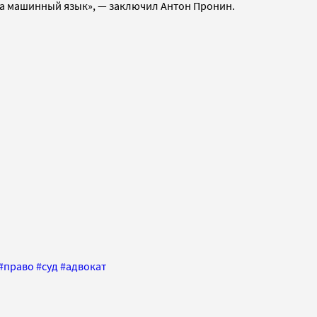
на машинный язык», — заключил Антон Пронин.
#
право
#
суд
#
адвокат