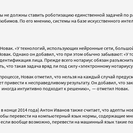
но мы не должны ставить роботизацию единственной задачей по
юбимов. По его мнению, системы на базе искусственного инте
 Новак. «У технологий, использующих нейронные сети, больш
ак. Однако он добавил, что при этом обычно забывают: «У тог
идентификация лица. Прежде всего нотариус обязан разъяснить
, что такая задача вряд ли под силу «электронному нотариусу
оцессе, Новак отметил, что нельзя на каждый случай предусмо
ет привести к несправедливому результату. Он добавил, что з
 И иногда интуитивно подходит к решению», — отметил Новак.
 конце 2014 года) Антон Иванов также считает, что адепты н
чтобы перевести на компьютерный язык нормы, содержащие мн
о, если вообще возможно, перевести на машинный язык такие п