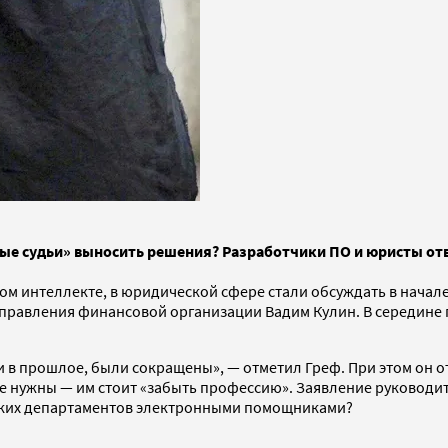
ые судьи» выносить решения? Разработчики ПО и юристы от
 интеллекте, в юридической сфере стали обсуждать в начале г
правления финансовой организации Вадим Кулин. В середине 
ли в прошлое, были сокращены», — отметил Греф. При этом он о
не нужны — им стоит «забыть профессию». Заявление руковод
ских департаментов электронными помощниками?