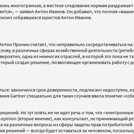
знь многогранная, а жесткое следование нормам раздражает л
вится», — заявил Антон Иванов. Он добавил, что полная «маши
покоил собравшихся юристов Антон Иванов.
тон Пронин считает, что неправильно сосредотачиваться на за
слову, в различных сферах хозяйственной деятельности (ретей
роятно, одна из немногих отраслей, в которой это пока не та
оторый создал решение, позволяющее организовать работу с д
ься: закончился срок доверенности, подписант недоступен, и
ия Gartner специально для таких случаев ввела понятие «собы
решений. Но тут опять же не идет речь о том, что «электронны
opinion (второе мнение), как консультант, не принимающий ре
а на различные вопросы из сферы защиты прав потребителей. 
ия решений — всегда будет оставаться за человеком, поскольк