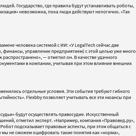
юдей. Государство, где правила будут устанавливать роботы,
низация» невозможна, пока люди действуют нелогично. «Так
мене человека системой с ИИ: «У LegalTech сейчас две
л, финансы, управление предприятием) с этой целью уже много
к распространено», — отметил он. В качестве удачного
окументами в компании, учитывая при этом влияние внешних
зменились отдельные условия. Эти события требуют гибкого
тийность». Flexbby позволяет учитывать все эти нюансы при
е судьи» будут осуществлять правосудие. Искусственный
шений, отметил эксперт. «Например, компания «Правовед.ру»,
Робот подсказывает правовые аспекты, при этом общаться с
у мы не сможем оцифровать такие понятия как «норма»,