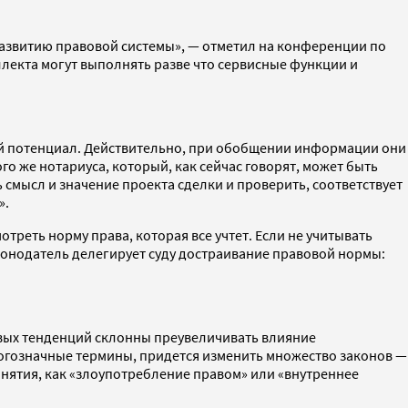
 развитию правовой системы», — отметил на конференции по
ллекта могут выполнять разве что сервисные функции и
ой потенциал. Действительно, при обобщении информации они
о же нотариуса, который, как сейчас говорят, может быть
 смысл и значение проекта сделки и проверить, соответствует
».
треть норму права, которая все учтет. Если не учитывать
аконодатель делегирует суду достраивание правовой нормы:
овых тенденций склонны преувеличивать влияние
огозначные термины, придется изменить множество законов —
онятия, как «злоупотребление правом» или «внутреннее