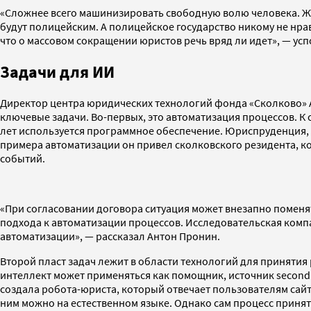
«Сложнее всего машинизировать свободную волю человека. Жи
будут полицейским. А полицейское государство никому не нра
что о массовом сокращении юристов речь вряд ли идет», — ус
Задачи для ИИ
Директор центра юридических технологий фонда «Сколково» Ан
ключевые задачи. Во-первых, это автоматизация процессов. К 
лет используется программное обеспечение. Юриспруденция, ве
примера автоматизации он привел сколковского резидента, к
событий.
«При согласовании договора ситуация может внезапно поменят
подхода к автоматизации процессов. Исследовательская компан
автоматизации», — рассказал Антон Пронин.
Второй пласт задач лежит в области технологий для принятия 
интеллект может применяться как помощник, источник second 
создала робота-юриста, который отвечает пользователям сайт
ним можно на естественном языке. Однако сам процесс принят