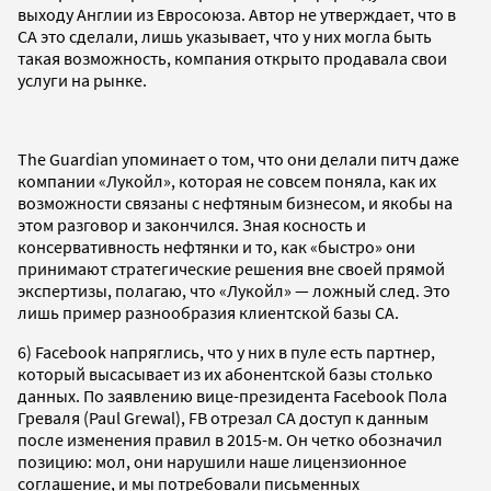
выходу Англии из Евросоюза. Автор не утверждает, что в
CA это сделали, лишь указывает, что у них могла быть
такая возможность, компания открыто продавала свои
услуги на рынке.
The Guardian упоминает о том, что они делали питч даже
компании «Лукойл», которая не совсем поняла, как их
возможности связаны с нефтяным бизнесом, и якобы на
этом разговор и закончился. Зная косность и
консервативность нефтянки и то, как «быстро» они
принимают стратегические решения вне своей прямой
экспертизы, полагаю, что «Лукойл» — ложный след. Это
лишь пример разнообразия клиентской базы CA.
6) Facebook напряглись, что у них в пуле есть партнер,
который высасывает из их абонентской базы столько
данных. По заявлению вице-президента Facebook Пола
Греваля (Paul Grewal), FB отрезал CA доступ к данным
после изменения правил в 2015-м. Он четко обозначил
позицию: мол, они нарушили наше лицензионное
соглашение, и мы потребовали письменных