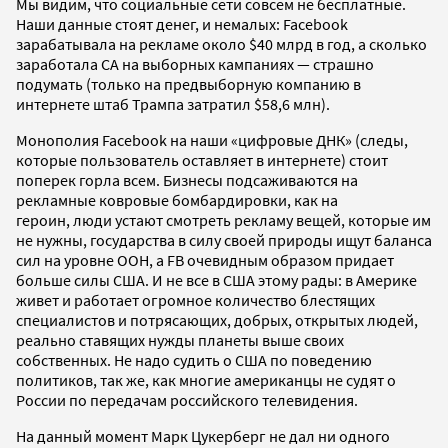
Мы видим, что социальные сети совсем не бесплатные.
Наши данные стоят денег, и немалых: Facebook
зарабатывала на рекламе около $40 млрд в год, а сколько
заработала CA на выборных кампаниях — страшно
подумать (только на предвыборную компанию в
интернете штаб Трампа затратил $58,6 млн).
Монополия Facebook на наши «цифровые ДНК» (следы,
которые пользователь оставляет в интернете) стоит
поперек горла всем. Бизнесы подсаживаются на
рекламные ковровые бомбардировки, как на
героин, люди устают смотреть рекламу вещей, которые им
не нужны, государства в силу своей природы ищут баланса
сил на уровне ООН, а FB очевидным образом придает
больше силы США. И не все в США этому рады: в Америке
живет и работает огромное количество блестящих
специалистов и потрясающих, добрых, открытых людей,
реально ставящих нужды планеты выше своих
собственных. Не надо судить о США по поведению
политиков, так же, как многие американцы не судят о
России по передачам российского телевидения.
На данный момент Марк Цукерберг не дал ни одного