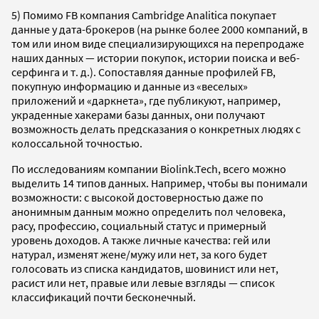
5) Помимо FB компания Cambridge Analitica покупает
данные у дата-брокеров (на рынке более 2000 компаний, в
том или ином виде специализирующихся на перепродаже
наших данных — истории покупок, истории поиска и веб-
серфинга и т. д.). Сопоставляя данные профилей FB,
покупную информацию и данные из «веселых»
приложений и «даркнета», где публикуют, например,
украденные хакерами базы данных, они получают
возможность делать предсказания о конкретных людях с
колоссальной точностью.
По исследованиям компании Biolink.Tech, всего можно
выделить 14 типов данных. Например, чтобы вы понимали
возможности: с высокой достоверностью даже по
анонимным данным можно определить пол человека,
расу, профессию, социальный статус и примерный
уровень доходов. А также личные качества: гей или
натурал, изменят жене/мужу или нет, за кого будет
голосовать из списка кандидатов, шовинист или нет,
расист или нет, правые или левые взгляды — список
классификаций почти бесконечный.