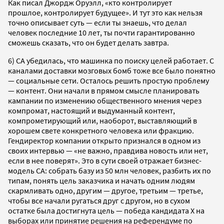
Как писал Джордж Оруэлл, «кто контролирует
прошлое, контролирует будущее». И тут это как нельзя
точно описывает суть — если ты знаешь, что делал
человек последние 10 лет, ты почти гарантированно
сможешь сказать, что он будет делать завтра.
6) CA убедилась, что машинка по поиску целей работает. С
каналами доставки мозговых бомб тоже все было понятно
— социальные сети. Осталось решить простую проблему
— контент. Они начали в прямом смысле планировать
кампании по изменению общественного мнения через
компромат, настоящий и выдуманный контент,
компрометирующий или, наоборот, выставляющий в
хорошем свете конкретного человека или фракцию.
Гендиректор компании открыто признался в одном из
своих интервью — «не важно, правдива новость или нет,
если в нее поверят». Это в сути своей отражает бизнес-
модель CA: собрать базу из 50 млн человек, разбить их по
типам, понять цель заказчика и начать одним людям
скармливать одно, другим — другое, третьим — третье,
чтобы все начали ругаться друг с другом, но в сухом
остатке была достигнута цель — победа кандидата Х на
выборах или принятие решения на референдуме по