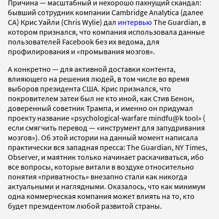
Причина — масштабный и нехорошо пахнущий скандал:
бывший сотрудник компании Cambridge Analytica (далее
CA) Крис Уайли (Chris Wylie) дал
интервью
The Guardian, в
котором признался, что компания использовала данные
пользователей Facebook без их ведома, для
профилирования и «промывания мозгов».
А конкретно — для активной доставки контента,
влияющего на решения людей, в том числе во время
выборов президента США. Крис признался, что
покровителем затеи был не кто иной, как Стив Бенон,
доверенный советник Трампа, и именно он придумал
проекту название «psychological-warfare mindfu@k tool» (
если смягчить перевод — «инструмент для запудривания
мозгов»). Об этой истории на данный момент написала
практически вся западная пресса: The Guardian, NY Times,
Observer, и маятник только начинает раскачиваться, ибо
все вопросы, которые витали в воздухе относительно
понятия «приватность» внезапно стали как никогда
актуальными и наглядными. Оказалось, что как минимум
одна коммерческая компания может влиять на то, кто
будет президентом любой развитой страны.