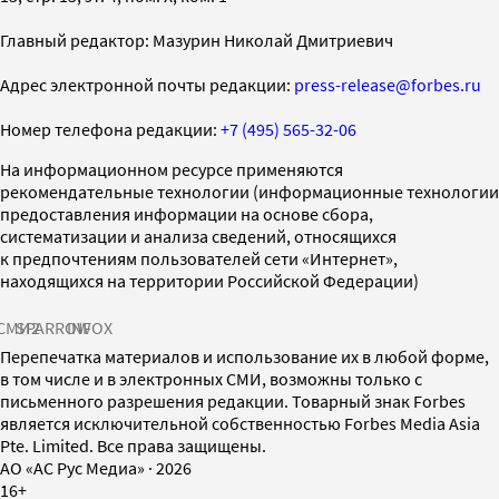
Главный редактор: Мазурин Николай Дмитриевич
Адрес электронной почты редакции:
press-release@forbes.ru
Номер телефона редакции:
+7 (495) 565-32-06
На информационном ресурсе применяются
рекомендательные технологии (информационные технологии
предоставления информации на основе сбора,
систематизации и анализа сведений, относящихся
к предпочтениям пользователей сети «Интернет»,
находящихся на территории Российской Федерации)
СМИ2
SPARROW
INFOX
Перепечатка материалов и использование их в любой форме,
в том числе и в электронных СМИ, возможны только с
письменного разрешения редакции. Товарный знак Forbes
является исключительной собственностью Forbes Media Asia
Pte. Limited. Все права защищены.
AO «АС Рус Медиа»
·
2026
16+