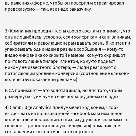
выражениях/форме, чтобы он поверил и отреагировал
предсказуемо — так, как надо заказчику.
3) Компания проводит тесты своего софта и понимает, что
она не ошиблась: условно, если холерикам и сангвиникам,
собирателям и революционерам давать разный контент и
упаковывать одни идеи в разные сообщения — кому-то
видео чиновника со скрытой камеры, кому-то скриншот
почтового ящика Хилари Клинтон, кому-то подкаст
никому не известного блогера, — люди реагируют с
потрясающим уровнем конверсии (соотношение кликов к
количеству показанной рекламы).
В CA понимают — это золотая жила, но для того, чтобы
развернуться, им нужно еще больше данных о людях.
4) Cambridge Analytica придумывает ход конем, чтобы
высасывать из пользователей Facebook максимальное
количество информации: о них, их друзьях и знакомых, а
главное — дополнительную личную информацию для
составления психологического портрета