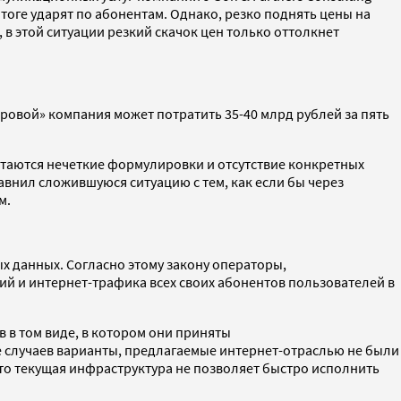
тоге ударят по абонентам. Однако, резко поднять цены на
 в этой ситуации резкий скачок цен только оттолкнет
Яровой» компания может потратить 35-40 млрд рублей за пять
стаются нечеткие формулировки и отсутствие конкретных
внил сложившуюся ситуацию с тем, как если бы через
м.
х данных. Согласно этому закону операторы,
й и интернет-трафика всех своих абонентов пользователей в
в в том виде, в котором они приняты
е случаев варианты, предлагаемые интернет-отраслью не были
что текущая инфраструктура не позволяет быстро исполнить