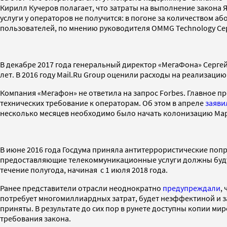
Кирилл Кучеров полагает, что затраты на выполнение закона 
услуги у операторов не получится: в погоне за количеством аб
пользователей, по мнению руководителя OMMG Technology Се
В декабре 2017 года генеральный директор «МегаФона» Серге
лет. В 2016 году Mail.Ru Group оценили расходы на реализацию 
Компания «Мегафон» не ответила на запрос Forbes. Главное 
технических требование к операторам. Об этом в апреле
заяви
несколько месяцев необходимо было начать колонизацию Марса
В июне 2016 года Госдума приняла антитеррористические попр
предоставляющие телекоммуникационные услуги должны будут
течение полугода, начиная с 1 июля 2018 года.
Ранее представители отрасли неоднократно
предупреждали
,
потребует многомиллиардных затрат, будет неэффектиной и з
приняты. В результате до сих пор в рунете доступны копии м
требования закона.