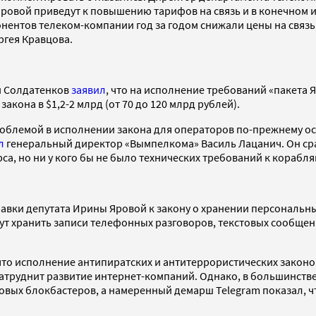
Яровой приведут к повышению тарифов на связь и в конечном и
онентов телеком-компании год за годом снижали цены на связь,
ргея Кравцова.
й Солдатенков
заявил
, что на исполнение требований «пакета 
закона в $1,2-2 млрд (от 70 до 120 млрд рублей).
проблемой в исполнении закона для операторов по-прежнему о
л
генеральный директор «Вымпелкома» Василь Лацанич. Он сра
, но ни у кого бы не было технических требований к корабля
авки депутата Ирины Яровой к закону о хранении персональны
 хранить записи телефонных разговоров, текстовых сообщени
 что исполнение антипиратских и антитеррористических законо
атруднит развитие интернет-компаний. Однако, в большинств
ировых блокбастеров, а намеренный демарш Telegram показал, 