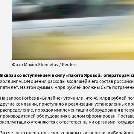
Фото Maxim Shemetov / Reuters
В связи со вступлением в силу «пакета Яровой» операторам
Холдинг VEON оценил расходы входящей в его состав российск
пяти лет. Из этой суммы 6 млрд рублей должны быть потрачены 
На запрос Forbes в «Билайне» уточнили, что 45 млрд рублей 
другие компании, приступило к реализации установленных п
распределение, порядок имплементации оборудования в теку
производителей оборудования в целом сформирован. Поставщ
эксплуатацию уточняются с ответственными органами государ
За счет чего операторы смогут покрыть издержки, в «Билайне