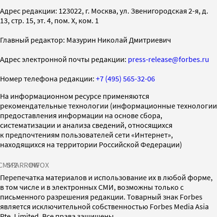
Адрес редакции: 123022, г. Москва, ул. Звенигородская 2-я, д.
13, стр. 15, эт. 4, пом. X, ком. 1
Главный редактор: Мазурин Николай Дмитриевич
Адрес электронной почты редакции:
press-release@forbes.ru
Номер телефона редакции:
+7 (495) 565-32-06
На информационном ресурсе применяются
рекомендательные технологии (информационные технологии
предоставления информации на основе сбора,
систематизации и анализа сведений, относящихся
к предпочтениям пользователей сети «Интернет»,
находящихся на территории Российской Федерации)
СМИ2
SPARROW
INFOX
Перепечатка материалов и использование их в любой форме,
в том числе и в электронных СМИ, возможны только с
письменного разрешения редакции. Товарный знак Forbes
является исключительной собственностью Forbes Media Asia
Pte. Limited. Все права защищены.