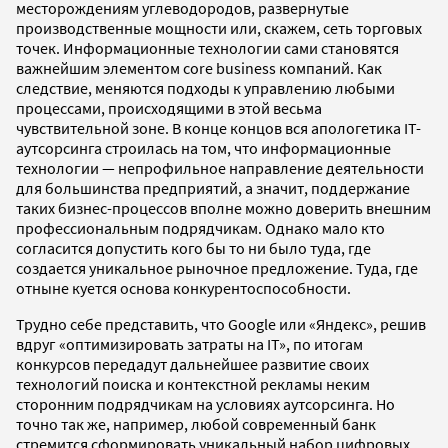
месторождениям углеводородов, развернутые
производственные мощности или, скажем, сеть торговых
точек. Информационные технологии сами становятся
важнейшим элементом core business компаний. Как
следствие, меняются подходы к управлению любыми
процессами, происходящими в этой весьма
чувствительной зоне. В конце концов вся апологетика IT-
аутсорсинга строилась на том, что информационные
технологии — непрофильное направление деятельности
для большинства предприятий, а значит, поддержание
таких бизнес-процессов вполне можно доверить внешним
профессиональным подрядчикам. Однако мало кто
согласится допустить кого бы то ни было туда, где
создается уникальное рыночное предложение. Туда, где
отныне куется основа конкурентоспособности.
Трудно себе представить, что Google или «Яндекс», решив
вдруг «оптимизировать затраты на IT», по итогам
конкурсов передадут дальнейшее развитие своих
технологий поиска и контекстной рекламы неким
сторонним подрядчикам на условиях аутсорсинга. Но
точно так же, например, любой современный банк
стремится сформировать уникальный набор цифровых