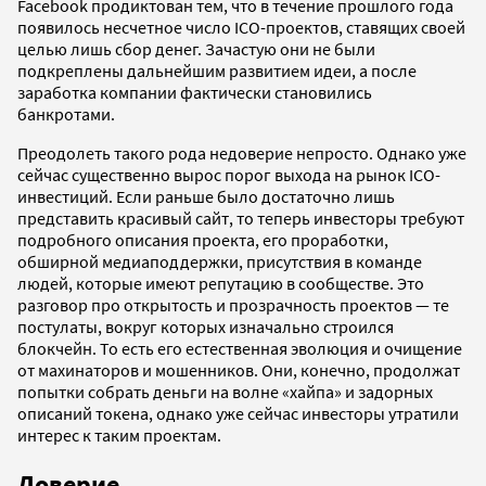
Facebook продиктован тем, что в течение прошлого года
появилось несчетное число IСO-проектов, ставящих своей
целью лишь сбор денег. Зачастую они не были
подкреплены дальнейшим развитием идеи, а после
заработка компании фактически становились
банкротами.
Преодолеть такого рода недоверие непросто. Однако уже
сейчас существенно вырос порог выхода на рынок ICO-
инвестиций. Если раньше было достаточно лишь
представить красивый сайт, то теперь инвесторы требуют
подробного описания проекта, его проработки,
обширной медиаподдержки, присутствия в команде
людей, которые имеют репутацию в сообществе. Это
разговор про открытость и прозрачность проектов — те
постулаты, вокруг которых изначально строился
блокчейн. То есть его естественная эволюция и очищение
от махинаторов и мошенников. Они, конечно, продолжат
попытки собрать деньги на волне «хайпа» и задорных
описаний токена, однако уже сейчас инвесторы утратили
интерес к таким проектам.
Доверие