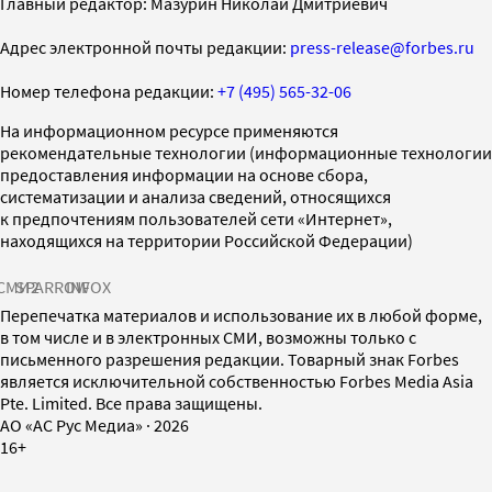
Главный редактор: Мазурин Николай Дмитриевич
Адрес электронной почты редакции:
press-release@forbes.ru
Номер телефона редакции:
+7 (495) 565-32-06
На информационном ресурсе применяются
рекомендательные технологии (информационные технологии
предоставления информации на основе сбора,
систематизации и анализа сведений, относящихся
к предпочтениям пользователей сети «Интернет»,
находящихся на территории Российской Федерации)
СМИ2
SPARROW
INFOX
Перепечатка материалов и использование их в любой форме,
в том числе и в электронных СМИ, возможны только с
письменного разрешения редакции. Товарный знак Forbes
является исключительной собственностью Forbes Media Asia
Pte. Limited. Все права защищены.
AO «АС Рус Медиа»
·
2026
16+